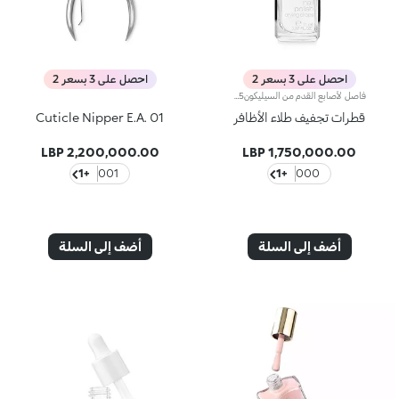
احصل على 3 بسعر 2
احصل على 3 بسعر 2
فاصل لأصابع القدم من السيليكونA452:C455يُ+B456شكّل هذا المنتج المريح والعملي حدّاً فاصلاً بين أصابع قدميك خلال جلسة البديكير لتسهيل تطبيق طلاء الأظافر عليها.قابل للغسل والتعقيم.
قطرات تجفيف طلاء الأظافر
Cuticle Nipper E.A. 01
2,200,000.00 LBP
1,750,000.00 LBP
+1
001
+1
000
أضف إلى السلة
أضف إلى السلة