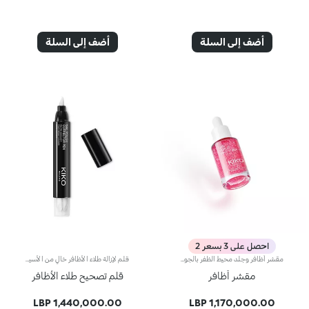
أضف إلى السلة
أضف إلى السلة
احصل على 3 بسعر 2
مقشر أظافر وجلد محيط الظفر بالجوجوبا المقشرمقشر أظافر وجلد محيط الظفر بالجوجوبا المقشر. ملمسه الرائع، سهل التطبيق والمعطر بشكل رائع ينعم الأظافر بلطف بينما يلين الجلد المحيط بالظفر. الخطوة الأولى من أي طقوس جمال وعلاج أظافر يمكن تطبيقه في أي وقت تريدينه. لماذا ستحبينه: -تركيبته غنية بجزيئات الجوجوبا لعمل تقشيري، مستخلص الكركديه، مستخلص الخوخ والبانثينول -يزيل الشوائب من الأظافر، مما يتركها تبدو خالية من العيوب -يمكن استخدامه لتحضير الأظافر قبل تطبيق طلاء الأظافر للحصول على مانيكير خالٍ من العيوب -مملوء بنوتات فواكه لا تقاوم -الزجاجة الشفافة والموزع بالقطرات يسمحان بتطبيق سهل وبدون هدر
قلم لإزالة طلاء الأظافر خالٍ من الأسيتون تصميم جديد!قلم لإزالة طلاء الأظافر مع رأس مشبّع بمذيب لإزالة التلطخات بشكل كامل وفعّال. يتميّز بتركيبة معزّزة بزيت الجوجوبا.يحتوي على ثلاثة رؤوس احتياطيّة. خالٍ من الأسيتون.جديد! يأتي المنتج في تصميم جديد عصري باللون الأسود.
مقشر أظافر
قلم تصحيح طلاء الأظافر
1,440,000.00 LBP
1,170,000.00 LBP