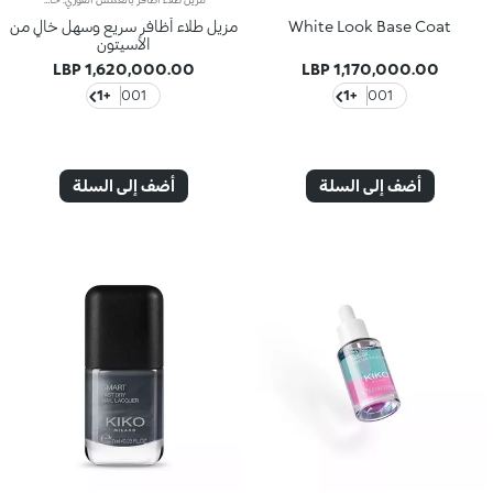
White Look Base Coat
مزيل طلاء أظافر سريع وسهل خالٍ من
الأسيتون
1,620,000.00 LBP
1,170,000.00 LBP
+1
001
+1
001
أضف إلى السلة
أضف إلى السلة