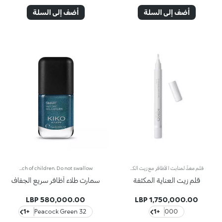
أضف إلى السلة
أضف إلى السلة
قلم مغذٍّ لمنابت الأظافر مع زيت الكوكوييتميّز بتركيبة قائمة على الزيت تساعد على تغذية الأظافر وتنعيم المنابت لتسهيل إزالتها.تُخرِج أداة التوزيع الكميّة المناسبة من المنتج لضمان سهولة الاستخدام بفضل أداة التطبيق الناعمة. يُعتبر المنتج سهل الاستخدام حتى للمبتدئات فيضمن تحقيق نتائج دقيقة.منتج مُختبر من قبل أطباء الجلد.تحذير: يجب إبقاء المنتج بعيداً عن متناول الأطفال. لا يجوز بلعُه.
Quick-drying nail lacquer. The special formula’s ingredients set the colour in just a few seconds. The lacquer's smooth texture allows for a flawless application. The formula’s ingredients boost the lacquer’s shine for a extra-bright finish. With a brand-new, modern design, the see-through glass bottle has a black matte cap with the KK logo embossed on the top. Thanks to the large, bristle-packed brush, it's simple to take the perfect amount of product and brush it evenly on the nails without leaving streaks. Smart Nail Lacquer’s small size allows you to take it with you everywhere to ensure that you always have salon-style nails. Available in manyv amazing colours. Every hue is specifically formulated to maximize application, coverage and colour performance. WARNING: flammable. Keep out of reach of children. Do not swallow.
قلم زيت العناية المكثفة
سمارت طلاء أظافر سريع الجفاف
580,000.00 LBP
1,750,000.00 LBP
+1
32 Peacock Green
+1
000