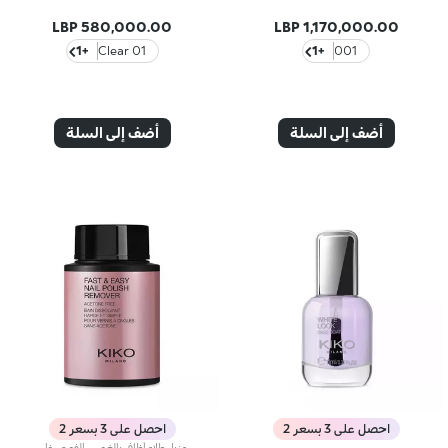
580,000.00 LBP
1,170,000.00 LBP
+1
01 Clear
+1
001
أضف إلى السلة
أضف إلى السلة
احصل على 3 بسعر 2
احصل على 3 بسعر 2
مزيل طلاء أظافر بالغمس الفوري. خالٍ من الأسيتونمزيل طلاء أظافر بالغمس الفوري. خالٍ من الأسيتون. مثالي للأظافر الأكثر حساسية. حل عملي يسمح لك بإزالة كل أثر لطلاء الأظافر - حتى الألوان الداكنة - بسرعة وفعالية، دون إتلاف الظفر ودون استخدام وسادات قطنية. غني بزيت اللوز الحلو والبانثينول بعمل مغذٍ وواقٍ، يترك الأظافر نظيفة تمامًا دون تجفيفها. معطر بلطف.