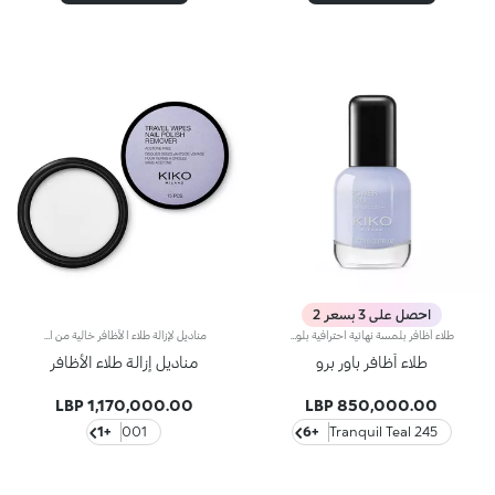
احصل على 3 بسعر 2
طلاء أظافر بلمسة نهائية احترافية بلون زاهٍ يدوم حتى 7 أيامطلاء أظافر بلمسة نهائية احترافية، متوفر في 30 ظلًا حصريًا للحصول على لون زاهٍ يدوم حتى 7 أيام. الملمس السائل للطلاء يضمن تحكمًا مثاليًا أثناء التطبيق ويوفر لمسة نهائية احترافية ستدوم حتى 7 أيام*. كل درجة معايرة بدقة فائقة لتحسين التغطية والحصول على أقصى استفادة من الأصباغ. التغليف الجديد تمامًا والعصري في زجاج شفاف بكبسولة سوداء غير لامعة. لوحة من 30 لونًا لمطابقة كل واحدة من إطلالاتك! مقبض أداة التطبيق المريح سهل الإمساك، بينما أداة التطبيق تطلق الكمية المناسبة من المنتج للتطبيق الدقيق والاحترافي. علاوة على ذلك، الفرشاة لديها 1000 شعيرة مستديرة تتبع شكل الظفر للحصول على تطبيق خالٍ من العيوب.
مناديل لإزالة طلاء الأظافر خالية من الأسيتونلا يمكن استخدامها على الأظافر الاصطناعيّة.تحتوي كلّ عبوة على 15 منديلاً.
طلاء أظافر باور برو
مناديل إزالة طلاء الأظافر
1,170,000.00 LBP
850,000.00 LBP
+1
001
+6
245 Tranquil Teal