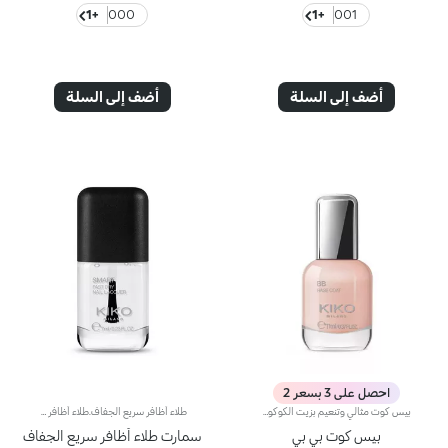
+1
000
+1
001
أضف إلى السلة
أضف إلى السلة
احصل على 3 بسعر 2
بيس كوت مثالي وتنعيم بزيت الكوكويبيس كوت أظافر مثالي وتنعيم. التركيبة غنية بزيت الكوكوي. BB Base Coat يعادل سطح الظفر، يمنع لون طلاء الأظافر من تلطيخ الأظافر، ويخفي العيوب للحصول على أظافر ناعمة تمامًا**. أداة التطبيق لها قبضة مريحة، مما يجعلها سهلة الإمساك، بينما الفرشاة المسطحة المليئة بـ 1000 شعيرة شفافة تطبق المنتج بسلاسة. التغليف العصري والحصري يتضمن زجاجة شفافة بغطاء خارجي فضي مزين في الأعلى بشعار KK. طلاء أنيق للحصول على مانيكير أنيق بمظهر احترافي. تم اختباره من قبل أطباء الجلدية.
طلاء أظافر سريع الجفاف.طلاء أظافر سريع الجفاف. يتميّز بتركيبة تثبّت لون الطلاء في غضون ثوانٍ.يوفّر قوام الطلاء الناعم تطبيقاً خالية من الشوائب. يتميّز بتركيبة من مكوّنات تعزّز لمعان الطلاء لإضفاء لمسة فائقة الإشراق.يأتي المنتج بقارورة جديدة تبدو معاصرة وشفافة يعلوها غطاء باللون الأسود غير اللامع يزدان بشعار KK على الجهة العلوية منه. تمتاز الفرشاة بشعيرات طويلة وكثيفة تلتقط الكميّة المثاليّة من المنتج وتطبّقها بتجانس على الأظافر من دون ترك أي خطوط. يتمتّع طلاء الأظافر سريع الجفاف Smart Nail بحجم صغير يسهل حمله أثناء التنقّل لتوفّري عناية الصالونات لأظافرك على الدوام.يتوفّر في عدّة ألوان رائعة. صمّم كلّ لون لتعزيز أداء التطبيق والتغطية والألوان إلى أقصى حد.تحذير: قابل للاشتعال. يجب إبقاء المنتج بعيداً عن متناول الأطفال. لا يجوز بلعُه.
بيس كوت بي بي
سمارت طلاء أظافر سريع الجفاف