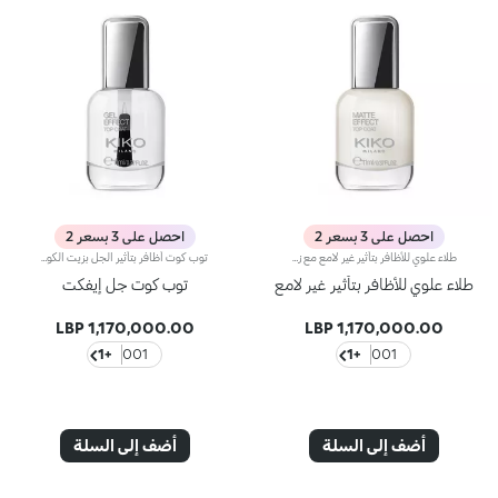
احصل على 3 بسعر 2
احصل على 3 بسعر 2
طلاء علوي للأظافر بتأثير غير لامع مع زيت الكوكويإليك طلاءً علوياً للأظافر بتأثير غير لامع. يتميّز بتركيبة معزّزة بزيت الكوكوي.ويحمي طلاء الأظافر ويُزيّنه بتأثير غير لامع يدوم أكثر من خمسة أيّام**.تمتاز أداة التطبيق بمقبض مريح يسهل التحكّم بها، كما تضمّ الفرشاة المسطّحة 1000 شعيرة شفّافة لتطبيق المنتج بسلاسة.يأتي المنتج في عبوة حصرية تمتاز بتصميم عصري وتضمّ قارورة زجاجية شفّافة مع غطاء فضي مزدان بشعار KK على الجهة العلوية منها. ويُستخدم للحصول على طلاء أظافر أنيق واحترافي.منتج مُختبر من قبل أطباء الجلد.تحذير: يجب إبقاء المنتج بعيداً عن متناول الأطفال. لا يجوز بلعُه.**اختبار تقييم ذاتي أجرته 28 امرأة من مختلف أنواع البشرة وألوانها على مدى 4 أسابيع.
توب كوت أظافر بتأثير الجل بزيت الكوكويتوب كوت أظافر بتأثير الجل. التركيبة غنية بزيت الكوكوي. Gel Effect Top Coat يخلق مظهر مانيكير الجل من خلال زيادة لمعان طلاء الأظافر إلى الحد الأقصى ومنح الأظافر مظهرًا ثلاثي الأبعاد**. يوفر حماية طويلة الأمد للون. أداة التطبيق لها قبضة مريحة، مما يجعلها سهلة الإمساك، بينما الفرشاة المسطحة المليئة بـ 1000 شعيرة شفافة تطبق المنتج بسلاسة. التغليف العصري والحصري يتضمن زجاجة شفافة بغطاء خارجي فضي مزين في الأعلى بشعار KK. طلاء أنيق للحصول على مانيكير أنيق بمظهر احترافي.
طلاء علوي للأظافر بتأثير غير لامع
توب كوت جل إيفكت
1,170,000.00 LBP
1,170,000.00 LBP
+1
001
+1
001
أضف إلى السلة
أضف إلى السلة