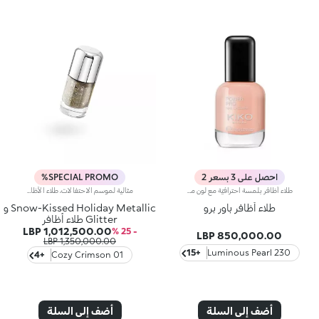
احصل على 3 بسعر 2
SPECIAL PROMO%
طلاء أظافر بلمسة احترافيّة مع لون مشرق يدوم حتى 7 أيام.يوفّر القوام السائل لطلاء الأظافر تحكّماً مثالياً أثناء الاستخدام ولمسةً احترافيّة تدوم حتى 7 أيام. يتم اختبار كلّ لون بدقة عالية لتحسين التغطية وإبراز تأثير الأصباغ إلى أقصى حدّ.ويأتي في عبوة جديدة وعصرية مصنوعة من الزجاج الشفاف مع غطاء أسود غير لامع. يتوفّر في 30 لوناً يناسب كافّة الإطلالات!علاوةً على ذلك، تمّ تزويده بأداة تطبيق مميزة تتمتّع بمقبض مريح وسهل الاستخدام، فتطلق الكمية المناسبة من المنتج لتطبيق دقيق واحترافي. وتُعدّ أداة التطبيق عبارة عن فرشاة تضمّ شعيرات مدوّرة يبلغ عددها 1000 وتتبع شكل الظفر لتوفّر تطبيقاً لا تشوبه شائبة.تحذير: يجب إبقاء المنتج بعيداً عن متناول الأطفال وعن مصادر الحرارة. ليس قابلاً للأكل.
مثالية لموسم الاحتفالات، طلاء الأظافر هذا يجعل كل مانيكير مميزاً، يزين الأظافر بلون سائل لامع بتأثير معدني. لمسات معدنية وبراقة لإمكانيات لا نهائية.لماذا ستحبينه:- تركيبة غنية بالأصباغ واللآلئ تعكس الضوء وتمنح الأظافر تأثير جيل لامع- فرشاة ذات شعيرات طويلة ومستديرة تتبع شكل الظفر بدقة لتطبيق سريع وسهل- تمنح تغطية متساوية وإشراقة مذهلة بلمسة واحدة فقط- كل درجة تم معايرتها بدقة فائقة لتحسين انسيابية اللون وتغطيته وأدائه
طلاء أظافر باور برو
Snow-Kissed Holiday Metallic و
Glitter طلاء أظافر
1,012,500.00 LBP
- 25 %
850,000.00 LBP
1,350,000.00 LBP
+15
230 Luminous Pearl
+4
01 Cozy Crimson
أضف إلى السلة
أضف إلى السلة