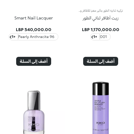
تركيبة ثنائية الطور بتأثير مغذٍ للأظافر والجلد المحيط بالظفرتركيبة ثنائية الطور بتأثير مغذٍ للأظافر والجلد المحيط بالظفر. ملمسان مختلفان يجتمعان لخلق تركيبة فريدة، مثالية للعناية بالأظافر ومنحها مظهرًا خاليًا من العيوب في خطوة بسيطة واحدة. لماذا ستحبينه: -فائق الابتكار، يساعد في تغذية الأظافر والجلد المحيط بالظفر -غني بزيت اللوز الحلو، مستخلص الكركديه ومستخلص المشمش لتأثير مغذٍ -يمتص بسرعة، دون ترك أي بقايا -مملوء بنوتات فواكه لا تقاوم -يمكن تطبيقه قبل المانيكير للحصول على قاعدة مثالية أو كعلاج جمالي بالقدر الذي تريدينه، حتى يوميًا -الزجاجة الشفافة والموزع بالقطرات يسمحان بتطبيق سهل وبدون هدر
زيت أظافر ثنائي الطور
Smart Nail Lacquer
540,000.00 LBP
1,170,000.00 LBP
+1
96 Pearly Anthracite
+1
001
أضف إلى السلة
أضف إلى السلة