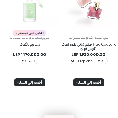
احصل على 3 بسعر 2
ثنائي منتجات الأظافر: طلاء أساسي بلون حيادي وطلاء علوي بلمسة برّاقةاكتشفي ثنائي طلاء الأظافر الجديد الذي لا غنى عنه: ابدئي بطلاء أساسي بلون حيادي، ثم أكمليه بطبقة علوية برّاقة تضفي لمسة من اللمعان الآسر.مزايا المنتج:يتميّز هذان الطلاءان بسهولة الاستخدام، ليشكّلا ثنائياً مثالياً لأظافر متألّقةيقدّم كلٌّ من الطلاء الأساسي والطلاء العلوي نتيجة نهائية بلمسة احترافية متقنةيتمتّعان بتركيبة تجفّ بسرعة لتمنحك مانيكير مثالياًيأتي المنتجان مزوّدين بفرشاة ذات شعيرات طويلة وناعمة تواكب كل تمريرة، لتضمن توزيعاً متجانساً ودقّة لامتناهية
سيروم للأظافر ما قبل وضع المانيكير وبعدهنُقدّم لك سيروم للأظافر يُستخدم ما قبل وضع المانيكير وبعده ويحتوي على كريات لؤلئيّة بيضاء. مثالي لتغذية الأظافر والمنابت الضعيفة.مزايا المنتج:- يتمتّع بتركيبة حصريّة قائمة على الماء لترطيب الأظافر والحفاظ على انتعاشها ولمعانها؛- يمتاز بأنّه معزّز بالفيتامين إي والألوي فيرا؛- تبقى اليدان معطّرتَين برائحة فاكهيّة ناعمة.
Hug Couture طقم ثنائي طلاء أظافر
سيروم للأظافر
كلوس تو يو
1,170,000.00 LBP
1,930,000.00 LBP
+1
001
+2
01 Prep And Fluff
أضف إلى السلة
أضف إلى السلة