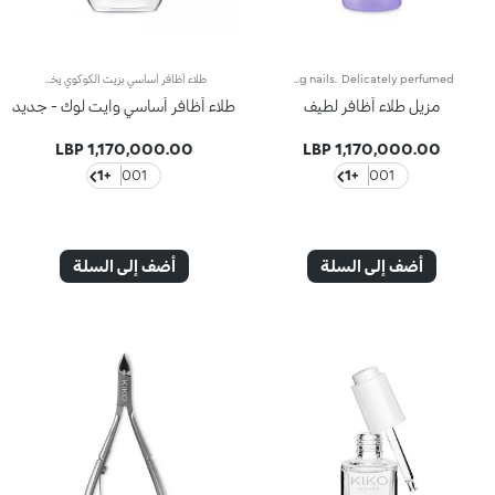
Delicate nail polish remover, acetone-freeIdeal for delicate nails. The formula enriched with almond and argan oil with a soothing action and vitamins A and E with nourishing action, delicately removes nail polish, without damaging nails. Delicately perfumed.
طلاء أظافر أساسي بزيت الكوكوي يخفي البقع لأظافر مشرقةنقدّم لك طلاء أظافر أساسياً يخفي البقع لتتمتّعي بأظافر مشرقة. ويتميّز بتركيبة معزّزة بزيت الكوكوي الذي يقوّي الأظافر ويحميها.في الواقع، يضفي طلاء White Look الأساسي اللمعان على الأظافر وينعّم سطحها بشكل ملحوظ. كما يساهم قوامه السائل الشفّاف في إخفاء اصفرار الأظافر لمنحها مظهراً أكثر بياضاً**.تمتاز أداة التطبيق بمقبض مريح يسهل التحكّم بها، كما تضمّ الفرشاة المسطّحة 1000 شعيرة شفّافة لتطبيق المنتج بسلاسة.يأتي المنتج في عبوة حصرية تمتاز بتصميم عصري وتضمّ قارورة زجاجية شفّافة مع غطاء فضي مزدان بشعار KK على الجهة العلوية منها. ويُستخدم للحصول على طلاء أظافر أنيق واحترافي.منتج مُختبر من قبل أطباء الجلد.تحذير: يجب إبقاء المنتج بعيداً عن متناول الأطفال. لا يجوز بلعُه.**اختبار تقييم ذاتي أجرته 28 امرأة من مختلف أنواع البشرة وألوانها على مدى 4 أسابيع.
مزيل طلاء أظافر لطيف
طلاء أظافر أساسي وايت لوك - جديد
1,170,000.00 LBP
1,170,000.00 LBP
+1
001
+1
001
أضف إلى السلة
أضف إلى السلة