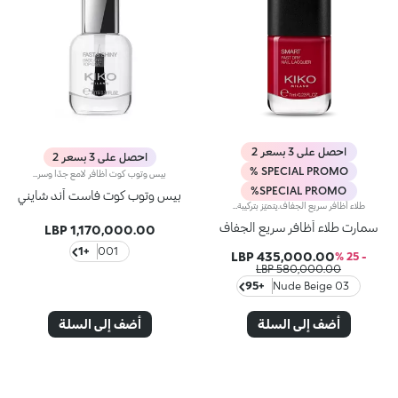
احصل على 3 بسعر 2
احصل على 3 بسعر 2
SPECIAL PROMO %
بيس وتوب كوت أظافر لامع جدًا وسريع الجفاف بزيت الكوكويبيس وتوب كوت أظافر لامع جدًا وسريع الجفاف بزيت الكوكوي. التركيبة تحتوي على مكونات تقوية الأظافر. Fast & Shiny Base and Top Coat يجف في 60 ثانية****. عند تطبيقه كبيس كوت، يحمي الأظافر ولون طلاء الأظافر. عند استخدامه كتوب كوت، يضيف لمعانًا إلى الأظافر** ويساعد المانيكير على الاستمرار لفترة أطول**. أداة التطبيق لها قبضة مريحة، مما يجعلها سهلة الإمساك، بينما الفرشاة المسطحة المليئة بـ 1000 شعيرة شفافة تطبق المنتج بسلاسة. التغليف العصري والحصري يتضمن زجاجة شفافة بغطاء خارجي فضي مزين في الأعلى بشعار KK. طلاء أنيق للحصول على مانيكير أنيق بمظهر احترافي. تم اختباره من قبل أطباء الجلدية.
SPECIAL PROMO%
بيس وتوب كوت فاست آند شايني
طلاء أظافر سريع الجفاف.يتميّز بتركيبة تثبّت لون الطلاء في غضون ثوانٍ.يوفّر قوام الطلاء الناعم تطبيقاً خالية من الشوائب. يتميّز بتركيبة من مكوّنات تعزّز لمعان الطلاء لإضفاء لمسة فائقة الإشراق.يأتي المنتج بقارورة جديدة تبدو معاصرة وشفافة يعلوها غطاء باللون الأسود غير اللامع يزدان بشعار KK على الجهة العلوية منه. تمتاز الفرشاة بشعيرات طويلة وكثيفة تلتقط الكميّة المثاليّة من المنتج وتطبّقها بتجانس على الأظافر من دون ترك أي خطوط. يتمتّع طلاء الأظافر سريع الجفاف Smart Nail بحجم صغير يسهل حمله أثناء التنقّل لتوفّري عناية الصالونات لأظافرك على الدوام.يتوفّر في عدّة ألوان رائعة. صمّم كلّ لون لتعزيز أداء التطبيق والتغطية والألوان إلى أقصى حد.تحذير: قابل للاشتعال. يجب إبقاء المنتج بعيداً عن متناول الأطفال. لا يجوز بلعُه.
سمارت طلاء أظافر سريع الجفاف
1,170,000.00 LBP
+1
001
435,000.00 LBP
- 25 %
580,000.00 LBP
+95
03 Nude Beige
أضف إلى السلة
أضف إلى السلة