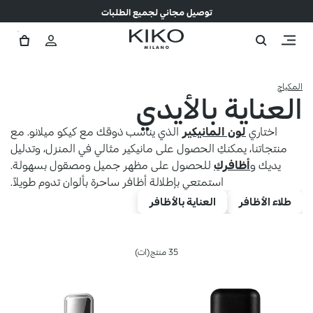
توصيل مجاني لجميع الطلبات
المكياج
العناية بالأيدي
اختاري
لون المانيكير
الذي يناسب ذوقك مع كيكو ميلانو. مع
منتجاتنا، يمكنكِ الحصول على مانيكير مثالي في المنزل، وتدليل
يديك و
أظافركِ
للحصول على مظهر جميل ومصقول بسهولة.
استمتعي بإطلالة أظافر ساحرة بألوان تدوم طويلاً.
طلاء الأظافر
العناية بالأظافر
35 منتج(ات)