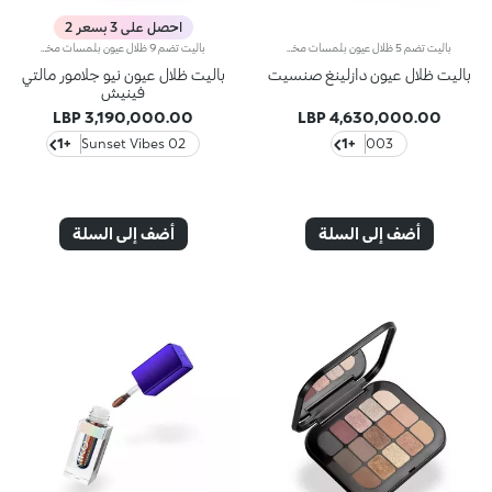
احصل على 3 بسعر 2
باليت تضم 5 ظلال عيون بلمسات مختلفة.تمتاز باليت ظلال العيون بتصميم فائق الأناقة، وتحتضن تشكيلة من الألوان التي لا بدّ من اقتنائها إذ توفّر لوناً كثيفاً يبرز جمالك في أي مناسبة، حتى تتألّقي بمكياج عيون مبهر يفيض جاذبية.مزايا المنتج: - يتمتّع بقوام مخملي ينساب بسلاسة على الجفون ليُوفّر لها أقصى درجات الراحة - يضمّ 5 ألوان متقزّحة متعدّدة الأوجه لتوفير نتيجة لونية كثيفة - يأتي بلمسات غير لامعة وميتاليكية لابتكار إطلالات عيون سموكي آسرة بلمسات لونية جريئة - يُدمج بسهولة - يشمل مرآةً مدمجة تعزّز طابعه العملي حتّى أثناء التنقّل - يأتي في عبوة تزدان بأنماط هندسيّة مع نقشات أزهار بألوان مشرقة، إلى جانب إمضاء أيقونة الجمال والموضة سارا سامبايو باللون الذهبي لعلامة KIKO MILANO. لا غنى لك عن هذا المنتج الذي يحلو التباهي به وجمعه.
باليت تضم 9 ظلال عيون بلمسات مختلفة.يضفي الجاذبية على عينيك ويتيح لك ابتكار إطلالات مكياج مواكبة للموضة ونابضة بالألوان ترضي ذوقك، سواء أردت مكياج طبيعياً للنهار أم مكياج جريئاً للمساء.مزايا المنتج:- تتمتّع ظلال العيون بقوام مريح على الجفن، وتوفّر تغطية متوسطة إلى عالية، وتتميّز بتركيبة فريدة وغنيّة بالأصباغ تنساب بسلاسة ويسهل دمجها؛- يمكن استخدامه لابتكار إطلالات مختلفة من خلال دمج الظلال المتاحة بلمسات متنوّعة، من تلك غير اللامعة واللؤلئية إلى الرخاميّة والبرّاقة؛- يمتاز بألوان ولمسات سهلة المزج ويحلو تنسيقها مع بعضها البعض؛- يأتي في عبوة صغيرة محمولة مزوّدة بمرآة عملية ما يجعله مثاليّاً لرتوشة المكياج أثناء التنقل.
باليت ظلال عيون دازلينغ صنسيت
باليت ظلال عيون نيو جلامور مالتي
فينيش
3,190,000.00 LBP
4,630,000.00 LBP
+1
02 Sunset Vibes
+1
003
أضف إلى السلة
أضف إلى السلة