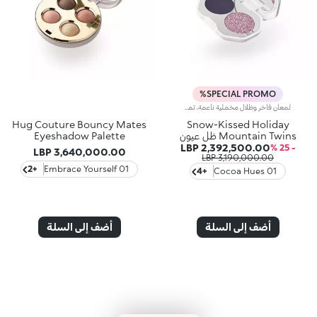
SPECIAL PROMO%
لمعان فاخر وظلال مخملية ناعمة، تمنحك نظرة ساحرة لا تُقاوَم. ثنائي ظلال عيون رائع لإبراز جمال عينيك في إطلالات المكياج الاحتفالية الخاصة.لماذا ستحبينه:- قوام حريري مريح للغاية على الجفون، يوفر أقصى درجات الراحة- درجتان عصريتان، شديدة الصبغة، بلمسات نهائية مطفية ولمّاعة، يمكن استخدامهما منفصلتين أو دمجهما لابتكار إطلالات ناعمة أو جريئة- يندمجان بسلاسة للحصول على مظهر مثالي - مرآة مدمجة لسهولة الاستخدام في أي مكان
Hug Couture Bouncy Mates
Snow-Kissed Holiday
Mountain Twins ظل عيون
Eyeshadow Palette
2,392,500.00 LBP
- 25 %
3,640,000.00 LBP
3,190,000.00 LBP
+2
01 Embrace Yourself
+4
01 Cocoa Hues
أضف إلى السلة
أضف إلى السلة