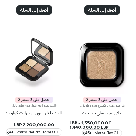
أضف إلى السلة
أضف إلى السلة
احصل على 3 بسعر 2
احصل على 3 بسعر 2
ظل عيون غنيّ بالأصباغ ويدوم طويلاً، متوفّر في 5 لمسات مختلفة: غير لامعة، لؤلئية، ميتاليكية، ساتانية، برّاقة.يعتمد المنتج على عملية خاصة لدمج البودرات تمنحه قواماً كريمياً ومتجانساً يثبت على الجفون بشكل فوري. ويتغنّى أيضاً بملمس حريري ناعم يوفّر أعلى درجات الراحة.مفعول المنتج:يعزّز جمال عينيك بلمسة برّاقة تناشد الحواس للتألّق بنظرة ثاقبة لا تُقاوم!مزايا المنتج:- يتمتّع بتركيبة غنية بالأصباغ توفّر نتيجة لونية فورية وكثيفة- يأتي في باليت غنية تضمّ 54 لوناً بـ5 لمسات مختلفة للحصول على نتائج احترافية- يمتاز بتركيبة تدوم طويلاً وتوفّر نتائج لا تشوبها شائبة في شتّى المناسبات- ينفرد بقوام حريري يوفّر تطبيقاً سلساً ودمجاً سهلاً
باليت تضم أربعة ظلال عيون تطبّق بأداة جافة.إليك باليت تضم أربعة ظلال عيون مشرقةتطبّق بأداة جافة. يظهر اللون بشكل فوري. ويُمكنك تطبيق كلّ لون على حدة أو دمج الألوان معاً لاسيّما بالطرق التالية:- استخدمي لونين لابتكار إطلالة عيون سموكي بمنتهى السهولة- استخدمي ثلاثة ألوان لابتكار مكياج سموكي راقٍ- استخدمي أربعة ألوان لابتكار إطلالة مكياج كاملة وجريئة.تضم كل باليت أربعة ألوان بثلاث لمسات مختلفة، غير لامعة وميتاليكية ولؤلئيةلابتكار مكياج عيون كلاسيكي وكامل.
ظلال عيون هاي بيغمنت
باليت ظلال عيون نيو برايت كوارتيت
-
1,350,000.00 LBP
2,200,000.00 LBP
1,440,000.00 LBP
+4
01 Warm Neutral Tones
+45
01 Matte Flax