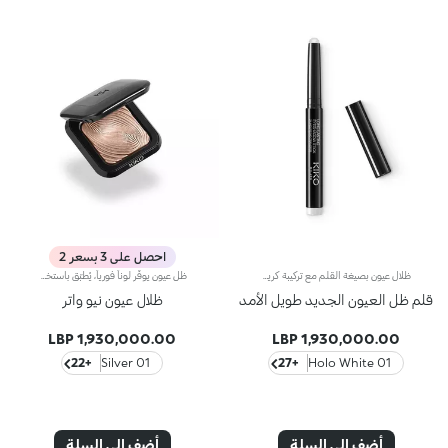
احصل على 3 بسعر 2
ظلال عيون بصيغة القلم مع تركيبة كريمية وثبات فائق.مثالية لـ: إبراز جمال عينيك والحصول على إطلالة طويلة الأمد في خطوات بسيطة.مميزاتها:- تركيبة غنية بزيت الأركان تلتصق تمامًا بالجفون.- ثبات طويل يصل إلى 24 ساعة وتركيبة لا تنتقل.- قوام كريمي ومريح للغاية يسهل تطبيقه ودمجه.- متوفرة بعدة درجات ولمسات نهائية (لؤلؤية، مطفية، ساتان ومعدنية).- صيغة القلم العملية مع شكلها الدائري مثالية للتطبيق أثناء التنقل.
ظل عيون يوفّر لوناً فورياً، يُطبّق باستخدام أداة تطبيق مبلّلة أم جافة.يمنحك ظلّ العيون الثوري هذا لوناً رائعاً بشكل فوري، كما يمكن تطبيقه باستخدام أداة تطبيق مبلّلة أو جافّة.يتألّف هذا المنتج من مزيج من البودرات الكرويّة الثوريّة التي تضمن تأثيراً لونياً مذهلاً، وتوفّر تغطية فائقة، وتضفي لمعاناً نقياً يدوم طويلاً.ويأتي بقوام ناعم وكريمي، يسهّل الحصول على إطلالة مكياج متعددة الأبعاد، فتبدو الألوان أفتح، وفائقة النقاء.تمّ تعزيز ظلّ العيون هذا ببودرات فريدة، لذا يسهل دمجه ويوفّر لوناً متجانساً بشكل مثالي وفوري.كذلك، يزهو بشكل حصري ثلاثي الأبعاد مع تصميم مريح مميز، لالتقاط اللون وتطبيقه بسرعة وسهولة.تمّ تعزيز ظلّ العيون Water Eyeshadow بموادّ نشطة مرطّبة ومنعّمة، ليكسو الجفن بطبقة خفيفة تكاد تكون شفافة.
قلم ظل العيون الجديد طويل الأمد
ظلال عيون نيو واتر
1,930,000.00 LBP
1,930,000.00 LBP
+22
01 Silver
+27
01 Holo White
أضف إلى السلة
أضف إلى السلة