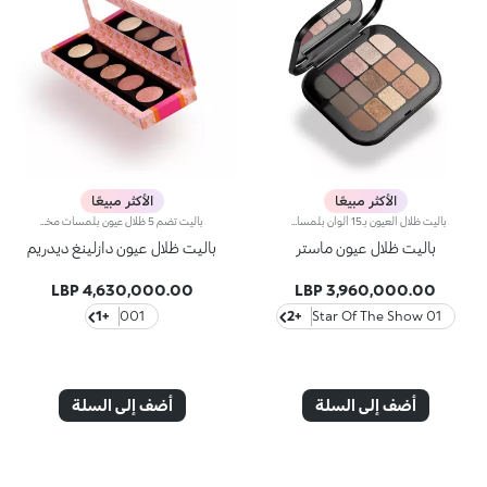
الأكثر مبيعًا
الأكثر مبيعًا
باليت ظلال العيون بـ15 ألوان بلمسات غير لامعة وميتاليكيّة.متاز هذه الباليت بتصميم أنيق وتحتضن مزيجاً من ظلال العيون بألوان كثيفة ومخملية وميتاليكية لتتألّقي بإطلالة عيون مبهرة ومتعددة الأبعاد، تلائم مختلف المناسبات.مواصفات المنتج:- تنساب ظلال العيون التي تأتي بقوام حريري بسلاسة على الجفون لتمنحك شعوراً من الراحة القصوى- يأتي بـ15 لوناً رائجاً وكثيفاً- يتوفر بلمسات غير لامعة وميتاليكية، بحيث يمكنك تطبيق كلّ لون على حدة أو دمجها معاً لابتكار إطلالات ناعمة أو جريئة- تُدمج ظلال العيون مع بعضها البعض بشكل مثالي- يشمل مرآةً مدمجة تعزّز طابعه العملي حتّى أثناء التنقّل
باليت تضم 5 ظلال عيون بلمسات مختلفة.تمتاز باليت ظلال العيون بتصميم فائق الأناقة، وتحتضن تشكيلة من الألوان التي لا بدّ من اقتنائها إذ توفّر لوناً كثيفاً يبرز جمالك في أي مناسبة، حتى تتألّقي بمكياج عيون مبهر يفيض جاذبية.مزايا المنتج: - يتمتّع بقوام مخملي ينساب بسلاسة على الجفون ليُوفّر لها أقصى درجات الراحة - يضمّ 5 ألوان متقزّحة متعدّدة الأوجه لتوفير نتيجة لونية كثيفة - يأتي بلمسات غير لامعة وميتاليكية لابتكار إطلالات عيون أنيقة وكلاسيكية بألوان ناعمة وغنية - يُدمج بسهولة - يشمل مرآةً مدمجة تعزّز طابعه العملي حتّى أثناء التنقّل - يأتي في عبوة تزدان بأنماط هندسيّة مع نقشات أزهار بألوان مشرقة، إلى جانب إمضاء أيقونة الجمال والموضة سارا سامبايو باللون الذهبي لعلامة KIKO MILANO. لا غنى لك عن هذا المنتج الذي يحلو التباهي به وجمعه.
باليت ظلال عيون ماستر
باليت ظلال عيون دازلينغ ديدريم
4,630,000.00 LBP
3,960,000.00 LBP
+1
001
+2
01 Star Of The Show
أضف إلى السلة
أضف إلى السلة