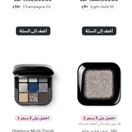
+15
02 Champagne
+9
55 Light Gold
أضف إلى السلة
أضف إلى السلة
احصل على 3 بسعر 2
احصل على 3 بسعر 2
ظل عيون برّاق وعالي التغطية.نقدم لك ظلّ عيون براقاً غنياً بالأصباغ ويدوم طويلاً لتتألّقي على الفور بمكياج عيون لامع مع توهّج ثلاثي الأبعاد.ويُطبّق باستخدام أداة تطبيق جافة فقط.يُعتبر المنتج سهل التطبيق ومريحاً على الجفون، كما يتمتّع بقوام حريري وخفيف وتم تعزيزه بجزيئات دقيقة وعاكسة للضوء تضفي إشراقاً فائقاً.يتوفّر في 6 ألوان برّاقة مواكبة لصيحات الموضة.منتج مختبر من قبل أطباء العيون.
ظلال عيون جليتر شاور
Glamour Multi Finish