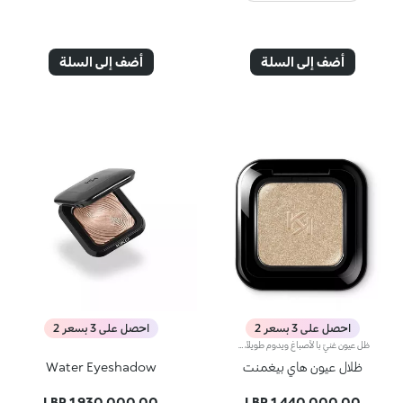
أضف إلى السلة
أضف إلى السلة
احصل على 3 بسعر 2
احصل على 3 بسعر 2
ظل عيون غنيّ بالأصباغ ويدوم طويلاً، متوفّر في 5 لمسات مختلفة: غير لامعة، لؤلئية، ميتاليكية، ساتانية، برّاقة.يعتمد المنتج على عملية خاصة لدمج البودرات تمنحه قواماً كريمياً ومتجانساً يثبت على الجفون بشكل فوري. ويتغنّى أيضاً بملمس حريري ناعم يوفّر أعلى درجات الراحة.مفعول المنتج:يعزّز جمال عينيك بلمسة برّاقة تناشد الحواس للتألّق بنظرة ثاقبة لا تُقاوم!مزايا المنتج:- يتمتّع بتركيبة غنية بالأصباغ توفّر نتيجة لونية فورية وكثيفة- يأتي في باليت غنية تضمّ 54 لوناً بـ5 لمسات مختلفة للحصول على نتائج احترافية- يمتاز بتركيبة تدوم طويلاً وتوفّر نتائج لا تشوبها شائبة في شتّى المناسبات- ينفرد بقوام حريري يوفّر تطبيقاً سلساً ودمجاً سهلاً
ظلال عيون هاي بيغمنت
Water Eyeshadow
1,930,000.00 LBP
1,440,000.00 LBP