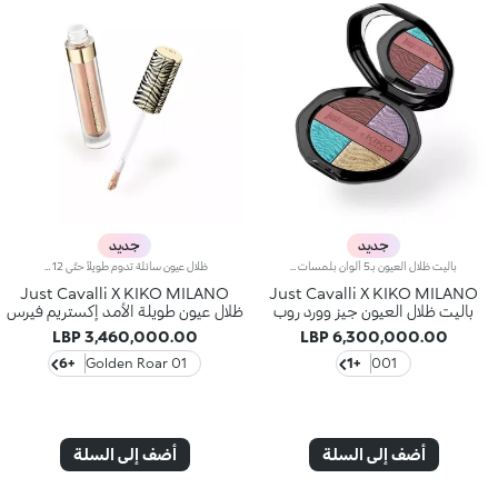
جديد
جديد
باليت ظلال العيون بـ5 ألوان بلمسات غير لامعة وميتاليكيّةتأتي هذه الباليت ثمرة تعاون بين علامتَين إيطاليتَين أيقونيتَين، وتضم خمسة ألوان من ظلال العيون نابضة بالحيوية بتوقيع Just Cavalli، لابتكار إطلالات عيون جريئة تعبّر عن روحك الجامحة.مواصفات المنتج:- يتمتّع بتركيبة معززة بالفيتامين إي- يمتاز بقوامات شاعرية تنساب على الجفون بسلاسة فائقة، وتزيّنها بألوان كثيفة بدون أيّ تلطّخ- يجمع أروع اللمسات المخملية والبرّاقة، ويضم ألواناً عصرية رائعة، يحلو استخدامها لابتكار إطلالات مبهرة مثالية لأي مناسبة، من الإطلالات النهارية الطبيعية إلى إطلالات السهرة الجريئة- يزيّنه نمط جلد الحمار الوحشي الأيقوني- يأتي بعبوة أنيقة يزيّنها نمط جلود الحيوانات المعروف من Just Cavalli، مع مرآة مدمجة تسهّل استخدامه أينما كنت، حتّى أثناء التنقّل- يمكن إزالة المرآة عند نفاد المنتج، واستخدامها لوحدها كقطعة أكسسوار أنيقة يمكنك حملها معك أينما ذهبت
ظلال عيون سائلة تدوم طويلاً حتّى 12 ساعةعندما تميل الشمس في إيطاليا نحو المغيب، تنعكس أشعّتها بألوان متعددة وبريق متغيّر يلفت الأنظار. تأتي ظلال العيون السائلة ثمرة تعاون ملهم بين علامتَين إيطاليتَين أيقونيتَين، وتحمل بصمة Just Cavalli الجريئة. يرتقي هذا المنتج بإطلالاتك النهارية والمسائية إلى مستوى جديد من التميّز بفضل ألوانه الحيوية ولمسته النهائية المتلألئة، ليغدو خياراً لا يمكن الاستغناء عنه في الصيف.مواصفات المنتج:- يتمتّع بتركيبة تدوم طويلاً حتّى 12 ساعة*- يمتاز بقوام يناشد الحواس يضفي لمسة خفيفة ومنعشة على جفنيك- يوفّر لوناً غنيّاً من التمريرة الأولى- يتألّق بلمسة ميتاليكية فائقة اللمعان أو ثنائية اللون- يأتي مع أداة تطبيق برأس مخملي تتيح تطبيقاً دقيقاً وسهلاً- يأتي بعبوة أنيقة يزدان غطاؤها بنمط جلد الحمار الوحشي المعروف من Just Cavalli
Just Cavalli X KIKO MILANO
Just Cavalli X KIKO MILANO
باليت ظلال العيون جيز وورد روب
ظلال عيون طويلة الأمد إكستريم فيرس
3,460,000.00 LBP
6,300,000.00 LBP
+6
01 Golden Roar
+1
001
أضف إلى السلة
أضف إلى السلة