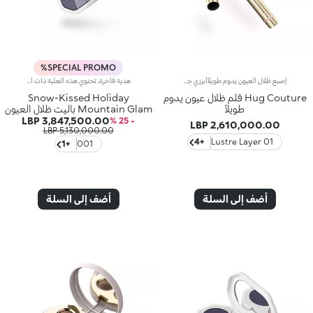
SPECIAL PROMO%
إصبع ظلال العيون يدوم طويلاًأبرزي جمال عينيكِ مع إصبع ظلال العيون بتركيبة كريمية فائقة وثبات طويل يدوم طويلاً*. يجمع بين قوام ظلّ العيون الانسيابي وتصميم الإصبع برأس مستدير، ليمنحكِ ألواناً نقية ومفعمة بالحيوية من أول تمريرة.مزايا المنتج:- معزّز بالشمع الكرنوبي والليسيثين- يتمتّع بقوام مضاد للتلطّخ*، ناعم ومريح على الجفون، وثبات يدوم حتّى 24 ساعة*- يمتاز بلمسة ميتاليكية مبهرة- يحلو تطبيقه بطريقة سهلة ستنال إعجابك- يضفي لمسة لونية جريئة ومحدّدة على الشفاه من التمريرة الأولى
هدية فاخرة، تحتوي هذه العلبة ذات التصميم الأنيق على مزيج من الظلال المخملية والمعدنية اللون المكثفة لتمنح عينيك سحراً لا يُقاوَم في أكثر أوقات السنة سحراً.ستحبينها لأن:- القوام الحريري لظلال العيون مريح للغاية على الجفون، لتجربة راحة مطلقة- تحتوي على 12 درجة عصرية ذات صبغة قوية جداً- تشمل لمسات مطفية ومعدنية يمكن اختيارها ودمجها، سواء لإطلالات ناعمة أو جريئة، مثالية لفترة العطلات- تندمج الظلال بسلاسة دون تساقط- مزودة بمرآة مدمجة لسهولة الاستخدام في أي مكان
Hug Couture قلم ظلال عيون يدوم
Snow-Kissed Holiday
طويلاً
Mountain Glam باليت ظلال العيون
3,847,500.00 LBP
- 25 %
2,610,000.00 LBP
5,130,000.00 LBP
+4
01 Lustre Layer
+1
001
أضف إلى السلة
أضف إلى السلة