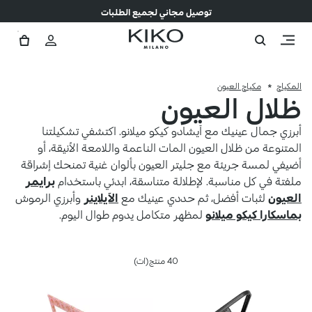
توصيل مجاني لجميع الطلبات
المكياج
مكياج العيون
ظلال العيون
أبرزي جمال عينيك مع آيشادو كيكو ميلانو. اكتشفي تشكيلتنا
المتنوعة من ظلال العيون المات الناعمة واللامعة الأنيقة، أو
أضيفي لمسة جريئة مع جليتر العيون بألوان غنية تمنحك إشراقة
ملفتة في كل مناسبة. لإطلالة متناسقة، ابدئي باستخدام
برايمر
العيون
لثبات أفضل، ثم حددي عينيك مع
الآيلاينر
وأبرزي الرموش
بماسكارا كيكو ميلانو
لمظهر متكامل يدوم طوال اليوم.
40 منتج(ات)