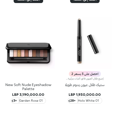
احصل على 3 بسعر 2
إصبع ظلال العيون فائق الثبات بتركيبة كريمية.نُقدّم لك إصبع ظلال العيون فائق الثبات بتركيبة كريمية.مفعول المنتج:يُعزّز جمال عينيك ويمنحك إطلالة مكياج تدوم طويلاً في بضع خطوات بسيطة.مزايا المنتج:- تمّ تعزيزه بزيت الأرغان الذي يلتصق على الجفون بسهولة؛- يدوم لمدّة 24 ساعة* من دون سيلان*؛- يمتاز بقوام كريمي ومريح جدّاً يسهل تطبيقه ودمجه؛- يتوفّر بألوان ولمسات مختلفة (لؤلئية وغير لامعة وساتانية وميتاليكية)؛- يمتاز إصبع ظلال العيون العملي بشكل دائري مناسب لرتوشة المكياج أثناء التنقّل.
ستيك ظلال عيون يدوم طويلا
New Soft Nude Eyeshadow
Palette
3,190,000.00 LBP
1,930,000.00 LBP
+3
01 Garden Rose
+28
01 Holo White