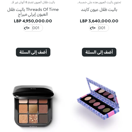
تحتوي باليت العيون هذه على خمسة ظلال عيون متعددة التشطيب، تقدم مجموعة من الألوان الرقيقة والطبيعية لإنشاء إطلالات عين فائقة الأناقة ومتعددة الأوجه. من المظهر الناعم للنهار إلى الجاذبية الجريئة للمساء، فهي تحتوي على كل ما تحتاجه. الفوائد: - تركيبة نباتية مستدامة بنسبة 63% غنية بمستخلص النخالة المستدام - 91% من المكونات مشتقة من مواد خام طبيعية المصدر - قوام متين بإحساس فريد ومترف ومريح للغاية على الجفون - مزيج مثالي من تشطيبات لؤلؤية وغير لامعة ومعدنية لإطلالات عين متنوعة - تركيبة لطيفة، مناسبة حتى للعيون الحساسة - علب قابلة للإزالة ومرآة قابلة لإعادة الاستخدام
باليت ظلال العيون تضمّ 8 ألوان غير لامعة، وميتاليكيّة وفائقة اللمعانطبّقي ظلال العيون وادمجيها مباشرةً على جفنيك.منتج مختبر من قبل أطباء العيون
باليت ظلال عيون كايند
Threads Of Time باليت ظلال
العيون إيرثي ميراج
4,950,000.00 LBP
3,640,000.00 LBP
+1
001
+1
001
أضف إلى السلة
أضف إلى السلة