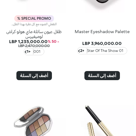
SPECIAL PROMO %
التقطي الضوء مع كل نظرة بهذا الظل السائل ذو اللمسة النهائية الهولوغرافية، الذي يجمع بين تألق مذهل، لون غني، وملمس سائل يندمج بسلاسة على الجفن دون أن يثقل عليه.:لماذا ستحبينهتأثير متعدد الألوان لمظهر يتغير باستمرارظل هولوغرافي يتغير حسب حركة الضوء، يمنح لمعانًا لا نهائيًا ولونًا جديدًا مع كل رمشة عين-لون فوري قابل للبناء يمنحك إطلالة مذهلة-تركيبة خفيفة ومريحة-تطبيق مزود بفُرشة ناعمة لضمان دقة وسهولة الاستخدام-مثالي للاستخدام بمفرده أو مع ظلال العيون البودرة للحصول على طبقات متلألئة-
Master Eyeshadow Palette
ظلال عيون سائلة ماي هولو كراش
لوميفيرس
1,235,000.00 LBP
- 50 %
3,960,000.00 LBP
2,470,000.00 LBP
+2
01 Star Of The Show
+1
001
أضف إلى السلة
أضف إلى السلة