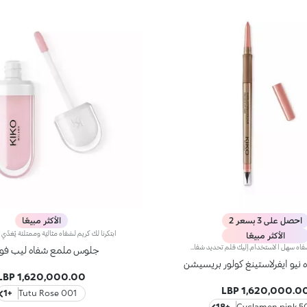
احصل على 3 بسعر 2
الأكثر مبيعًا
الأكثر مبيعًا
قلم تحديد شفاه سهل الاستخدام.إليك قلم تحديد شفاه سهل الاستخدام.يتمتّع بقوام كريمي خفيف ينساب على الشفاه لمنحها لمسة غير لامعة تدوم طويلاً*. وتحدّد تركيبه طويلة الثبات أطراف الشفاه، بلمسة دقيقة ولون حادّ. كما ينساب لونه بسلاسة وتجانس على الشفاه.ينطوي القلم عالي الدقة على مبراة وأداة تطبيق، ويتمتّع بتكنولوجيا ®SmartTouch التي تسهّل الإمساك به بإحكام، كما يزهو بتصميم قابل للبرم يُخرج المنتج ثمّ يعيده إلى الداخل بحسب الحاجة. ويتمتّع المنتج الذي يخرج من القلم بقطر 3 ملم، لتطبيق عالي الدقّة.ابتُكرت ألوان قلم تحديد الشفاه Ever Lasting Colour Precision لتتناغم مع درجات أحمر الشفاه Velvet Passion غير اللامعة.مقاومة للماء.
جلوس ملمع شفاه ليب فول
نيو ايفرلاستينغ كولور بريسيشن
1,620,000.00 LBP
1,620,000.00 LB
+1
001 Tutu Rose
+18
501 Cycla