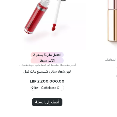
احصل على 3 بسعر 2
أحمر شفاه متوهّج يتفاعل مع درجة حموضة الشفاهإليك أحمر شفاه يتوافق مع جميع أنواع البشرة ويأتي بلون زهري مميّز مع لمسة ناعمة مشرقة.مفعول المنتج:يحسّن لون شفتيك الطبيعي بلمسة لونية ناعمة وطبيعية. يتناسب مع كافة ألوان البشرة.مزايا المنتج:- يتمتّع بتركيبة مطرّية تمنح الشفاه قواماً فائق النعومة- يتفاعل مع درجة حموضة الشفاه ليضفي عليها اللون الزهري الذي يلائمها- يمتاز بقوامٍ كريمي قابل للتعزيز ينساب بسلاسة على الشفاه ليوفّر الراحة المطلقة
الأكثر مبيعًا
أحمر شفاه سائل بلمسة غير لامعة يدوم طويلاً.مفعول المنتج:يُغلّف الشفاه بطبقة أنيقة غير لامعة.مزايا المنتج:-يمتاز بتركيبة نباتية صرفة* معزّزة بخلاصة الرمّان وزيت الجوجوبا؛- تمّ اختبار ثباته لمدّة 10 ساعات**؛- يمتاز بقوام ناعم وخفيف مقاوم للتلطّخ، ينساب على الشفاه بسلاسة ليزيدها راحة؛- يتمتّع بتأثير لوني مشرق وكثيف مع تغطية قابلة للتعزيز؛- يسهل تطبيقه بدقّة وتساوٍ بواسطة أداة التطبيق المدبّبة للحصول على نتيجة احترافية.
لون شفاه سائل لاستينغ مات فيل
2,200,000.00 LBP
+16
01 Caffelatte
أضف إلى السلة