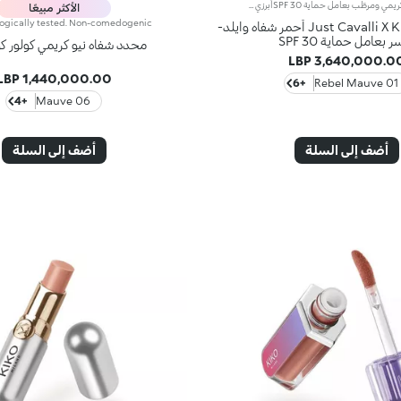
أحمر شفاه كريمي ومرطّب بعامل حماية SPF 30أبرزي جمال ابتسامة المشرقة بلمسة جريئة، مع أحمر شفاه كريمي مرطّب* يحمل بصمة Just Cavalli، بعامل حماية SPF 30. تألّقي بنعومة مترفة ولون مشرق يمنح شفتيكِ لمسة ساحرة لا تُقاوَم.مواصفات المنتج:- يمتاز بتركيبة معزّزة بزيت الجوجوبا وزبدة الشيا- يتميّز بتأثير مرطّب ذات فعالية مُثبتة: يزيد الترطيب بنسبة 10% بعد 30 دقيقة من التطبيق*- يوفّر حماية عالية بعامل حماية SPF 30- يتمتّع بتركيبة كريمية وناعمة، ليمنح الشفاه شعوراً فورياً بالراحة- يوفّر لوناً غنيّاً من التمريرة الأولى- يأتي بألوان تتماشى بشكل مثالي مع قلم تحديد الشفاه من المجموعة نفسها، ليشكّلا معاً ثنائياً رائعاً- يتمتّع برائحة الفانيلا الآسرة- يزدان القلم بنقشة جلد الحمار الوحشي الأيقونية- يأتي في عبوة ذهبية فاخرة مع غطاء يزيّنه نمط جلود الحيوانات المميز من Just Cavalli
الأكثر مبيعًا
Just Cavalli X KIKO MILANO أحمر شفاه وايلد-
 بعامل حماية SPF 30
محدد شفاه نيو كريمي كولور ك
3,640,000.00 LB
1,440,000.00 LBP
+6
01 Rebel Mauve
+4
06 Mauve
أضف إلى السلة
أضف إلى السلة