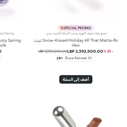
SPECIAL PROMO%
تنتينغ شفاه خفيف كالهواء وناعم كالندفة الثلجية، يمنح نتائج طبيعية ساحرة. لبشرة شفاه حريرية مع لون رقيق وتأثير تركيز ناعم.ستحبينه لأنه:- قوام مغلف، جذاب وغير لزج يمنح شعوراً بالراحة على الشفاه- يدلّل الشفاه ويلتصق بسهولة، مكوّناً طبقة مخملية مرنة- قابل للبناء، من تغطية خفيفة إلى مكثفة- عبير الكراميل المملح الذي لا يُقاوَم - رأس مخملي لتطبيق دقيق وسهل
Snow-Kissed Holiday All That Matte-Rs تينت
شفاه
هايد
P
2,392,500.00 LBP
3,190,000.00 LBP
- 25 %
+6
01 Rose Retreat
أضف إلى السلة