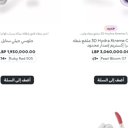
جديد
3D Hydra Xtreme Cozy Spring ملمّع شفاه هايدرا إكستريم إصدار محدودتحفيز فوري للحجم وترطيب* ولمعان مرآوي: ملمّع الشفاه الأكثر انتشاراً وشهرةً من KIKO متوفّر الآن بنسخة قصوى مع خمسة ألوان جديدة بإصدار محدود. استمتعي بتجربة حسية فريدة واهبي شفتيك امتلاءً وليونةً وإشراقاً مع حجم ثلاثي الأبعاد منذ الضربة الأولى. حقبة جديدة لشفتيك:- امتلاء استثنائي منذ أول تطبيق- ترطيب* فوري يرتفع بنسبة 31.9% بعد ساعة واحدة، وراحة قصوى- تعزيز فوري للحجم*، يزداد بنسبة 16.3% بعد 10 دقائق من أول تطبيق- حماية فعّالة* لحاجز البشرة وتقليل فقدان رطوبة الشفاه (انخفاض بنسبة 11.1% بعد 28 يوماً من الاستخدام)- لمعان مرآوي بفضل الميكروبيرل فائقة الانعكاس- مُعزَّز بكريات حمض الهيالورونيك، الزنجبيل، مستخلص عرق السوس، ومزيج فريد من الزبدات وزيوت اللوز الحلو وعباد الشمس لتجربة حسية لا مثيل لها- ناعم كالوسادة، والقوام الذائب الغني يمنح نهاية غير لزجة- راقية ومضيئة ومتعددة الاستخدامات، تُعدّ الألوان الـ nude والوردية الأيقونية من ضروريات تنسيقات شفاهك- مُبيِّن بطرف مخملي يُتيح تطبيقاً سريعاً ودقيقاً- تصميم حصري بزجاجة عاكسة بأسلوب أكثر أناقة، للتحكم في إطلالتك في أي وقت وأي مكان- خمسة ألوان جديدة بإصدار محدود، كل منها مُعزَّز بأحد المكونات الخاصة التالية: زيت جوز الهند العضوي البكر، زيت نواة الخوخ، OmegaBlue، مستخلص البرتقال، أو زيت التوت البري
3D Hydra Xtreme Cozy Spring ملمّع شفاه
جلوسي جيلي ستايل
را إكستريم إصدار محدود
1,930,000.00 LBP
3,060,000.00 LB
+14
505 Ruby Red
+5
07 Pearl Bloom
أضف إلى السلة
أضف إلى السلة