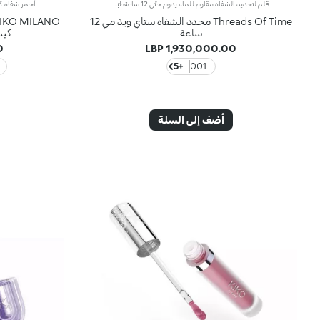
قلم لتحديد الشفاه مقاوم للماء يدوم حتّى 12 ساعةطبّقي قلم تحديد الشفاه على شفتيك لتحديدهما، بدءاً من منتصف الشفتَين وباتجاه زوايا الفم.منتج مُختبر من قبل أطباء الجلد *خاضع لاختبار سريري وأساسي دلالي
Threads Of Time محدد الشفاه ستاي ويذ مي 12
ساعة
كيسر
P
1,930,000.00 LBP
+5
001
أضف إلى السلة