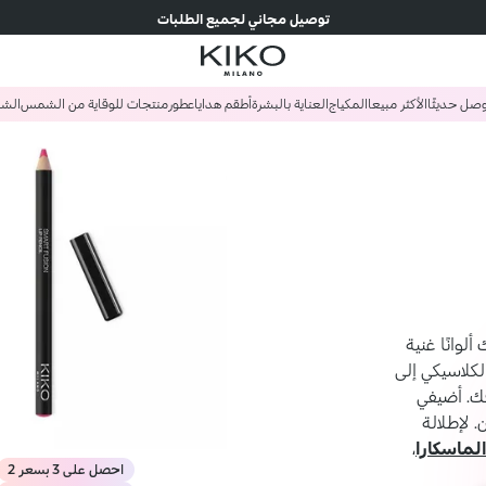
توصيل مجاني لجميع الطلبات
صل حديثًا
الأكثر مبيعا
المكياج
العناية بالبشرة
أطقم هدايا
عطور
منتجات للوقاية من الشمس
الش
وانًا غنية
لكلاسيكي إلى
قك. أضيفي
 لإطلالة
لماسكارا
،
احصل على 3 بسعر 2