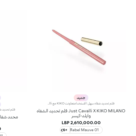
جديد
قلم تحديد شفاه سهل الاستخدامتعاونت KIKO مع Just Cavalli لتقديم قلم تحديد شفاه بطابع جريء، لإطلالة متقنة فائقة التميّز. اختاري الأسلوب الذي يعكس شخصيتك، من إطلالات التسعينيات المتباينة إلى اللمسات المعاصرة التي تعزّز مظهر امتلاء الشفاه، وابتكري إطلالة الكومبو التي تناسبك.مواصفات المنتج:- يتمتّع بتركيبة غنية بخلاصة الزنجبيل وحمض الهيالورونيك، وزيت جوز الهند- يتميّز بقوام ناعم وكريمي بلمسة تناشد الحواس- يمتاز بطرف قابل للبرم مع مبراة مُدمجة به- يسهل حمله وتطبيقه- يخفّف احتمالية تلطّخ مكياج الشفاه من خلال تحديد الأطراف بدقّة- يمثّل الخطوة الأولى في ابتكار إطلالة شفاه نابضة بالحيوية، ويتماشى بسلاسة مع ملمّعات الشفاه وأقلام أحمر الشفاه من هذه المجموعة
Just Cavalli X KIKO MILANO قلم تحديد الشفاه
وايلد-كيسر
محدد شفاه 
2,610,000.00 LBP
P
+6
01 Rebel Mauve
men pink