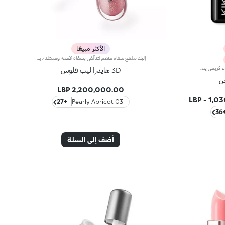
الأكثر مبيعًا
إليك ملمّع شفاه منعّم لتتألّقي بشفاه لامعة وممتلئة. يمتاز هذا المنتج بقوام سلس ينساب على الشفاه ويمنحها مظهراً ناعماً ومشرقاً. تحتوي التركيبة على خلاصة الحسيكة*.انغمسي في عملية تطبيق تناشد الحواس وتمنح الشفاه شعوراً رائعاً، حيث ينساب هذا المنتج بسلاسة على الشفاه ويثبت عليها بشكل فوري.يمتاز المنتج بعبوة عصرية ملفتة يعلوها غطاء معدني مزدان بشعار KK على الجانب. صُممت أداة التطبيق الناعمة لإبراز قوام المنتج وتحديد الشفاه بدقّة.يتوفّر ملمّع الشفاه بباقة من 30 لوناً رائعاً بلمسات متنوّعة بدءاً من تلك الشفافة وصولاً إلى الألوان الغنية بالأصباغ وتلك اللامعة واللؤلئية. كما تمتاز جميعها بقوام غير لاصق يدوم طويلاً.نتائج الاختبارات السريرية والأساسية الدلالية التي أُجريت على 20 امرأة واظهرت زيادة ترطيب الشفاه بنسبة 23% بعد ساعة من تطبيق المنتج.
أحمر شفاه غنيّ ومغذٍّ.يمتاز هذا المنتج بقوام كريمي يغلّف الشفاه ويمنحها شعوراً بالراحة وينعّمها لوقت طويل.ينساب أحمر الشفاه بسلاسة ويَظهر اللون من التمريرة الأولى.يتوفّر في 36 لوناً فاقعاً تغطية متوسّطة إلى كاملة.منتج مُختبر من قبل أطباء الجلد.
3D هايدرا ليب قلوس
ن
2,200,000.00 LBP
-
1,03
+27
03 Pearly Apricot
+
أضف إلى السلة