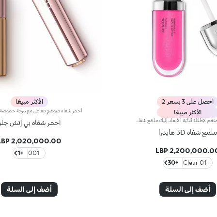
احصل على 3 بسعر 2
الأكثر مبيعًا
الأكثر مبيعًا
ملمّع شفاه منعّم لإطلالة ثلاثية الأبعاد.إليك ملمّع شفاه منعّم لتتألّقي بشفاه لامعة وممتلئة. يمتاز هذا المنتج بقوام سلس ينساب على الشفاه ويمنحها مظهراً ناعماً ومشرقاً. تحتوي التركيبة على خلاصة الحسيكة*.انغمسي في عملية تطبيق تناشد الحواس وتمنح الشفاه شعوراً رائعاً، حيث ينساب هذا المنتج بسلاسة على الشفاه ويثبت عليها بشكل فوري.يمتاز المنتج بعبوة عصرية ملفتة يعلوها غطاء معدني مزدان بشعار KK على الجانب. صُممت أداة التطبيق الناعمة لإبراز قوام المنتج وتحديد الشفاه بدقّة.يتوفّر ملمّع الشفاه بباقة من 30 لوناً رائعاً بلمسات متنوّعة بدءاً من تلك الشفافة وصولاً إلى الألوان الغنية بالأصباغ وتلك اللامعة واللؤلئية. كما تمتاز جميعها بقوام غير لاصق يدوم طويلاً.
أحمر شفاه بي إتش جلو
لمع شفاه 3D هايدرا
2,020,000.00 LBP
2,200,000.00 LB
+1
001
+30
01 Clear
أضف إلى السلة
أضف إلى السلة