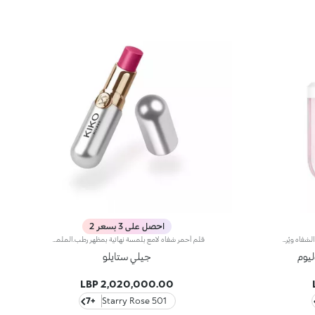
احصل على 3 بسعر 2
ابتكرنا لك كريم لشفاه مثاليّة وممتلئة يُغذّي الشفاه ويُرطّبها ويُعيد الحيوية إلى لونها الطبيعي. يتمتّع هذا المنتج بتركيبة مميّزة معزّزة بزيت السمسم وكريات حمض الهيالورونيك لتاثير يعزّز حجم الشفاه ويضفي اللمعان عليها، ويرطبها ويعيد تحديد شكلها. تمّ إرفاق المنتج بأداة تطبيق مخملية، فيذوب قوامه الناعم والمغلّف على الشفاه بسهولة تامة لتعزيز شكلها. يتوفّر في 3 ألوان: شفاف - إعادة الحيوية إلى لون الشفاه الطبيعي: 01 Tutu rose - يُضفي لمسة ملوّنة مميّزة على الشفاه 02 Organza sky - يُعزّز جمال ابتسامتك، لتبدو أسنانك أكثر بياضاً بفضل الألوان الداخلية الزرقاء الناعمة في التركيبة.
قلم أحمر شفاه لامع بلمسة نهائية بمظهر رطب.الملمس الجل المبتكر ينزلق على الشفاه بسهولة ويضمن أداءً عاليًا وثباتًا قويًا. عند التطبيق، يمنح شعورًا بالنعومة يدوم طويلًا.اللمسة النهائية فائقة اللمعان تضمن مظهرًا رطبًا لامعًا مع تغطية متوسطة إلى منخفضة.القاعدة الجل والبوليمر المحيط يخلقان ملمسًا ناعمًا ومبتكرًا يمنح إحساسًا غير مسبوق. هذه التقنية الجديدة تضمن أقصى أداء.يجمع تركيبته بين المرطبات والأحماض الأمينية النباتية لتنعيم الشفاه وتوفير راحة مطلقة.
يوم
جيلي ستايلو
2,020,000.00 LBP
+7
501 Starry Rose