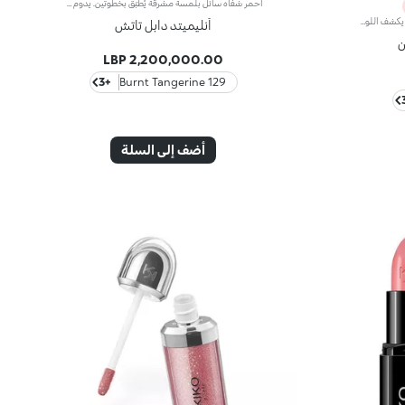
أحمر شفاه سائل بلمسة مشرقة يُطبّق بخطوتين. يدوم حتى 16 ساعة*. لون أساسي مقاوم للسيلان.أحمر شفاه سائل يدوم طويلاً ويجمع بين الألوان الأساسية وملمّع الشفاه في منتج واحد للمسة كثيفة ومشرقة. يبقى اللون ثابتاً على الشفاه لنتيجة تدوم حتى 16 ساعة*.اللون الأساسي: تركيبة معزّزة بمجموعة من البوليمرات التي تشكّل طبقةً تؤمّن الراحة القصوى والالتصاق المثالي واللون المتجانس. ويمتاز بتركيبة مقاومة للتلطّخ فيما يجفّ بسرعة عالية.ملمّع الشفاه: تركيبة بمفعول منعِّم تضفي لمسة مشرقة ومتوهّجة على الشفاه.يُطبّق بسلاسة وسهولة تامة.تأتي العبوة مع أداتَي تطبيق تتناسبان مع مختلف القوامات: تُستخدم أداة التطبيق المخملية لتطبيق اللون الأساسي وتضمن تغطية عالية الدقة، بينما تضمن أداة تطبيق ملمّع الشفاه المصنوعة من الألياف تطبيق الكمية المناسبة من المنتج. يمتاز المنتج بتصميم عملي وأنيق وفريد إذ يزدان بشعار KK المنقوش في منتصف القبضة المعدنية.ويتوفّر بألوان متعدّدة مواكبة لأحدث صيحات الموضة.*منتج مُختبر من قبل أطباء الجلد.
قلم شفاه عالي الدقة. ملمس غني وكريمي؛ يكشف اللون العميق فوراً. ينزلق المنتج بسهولة ونعومة.تركيبته تحسن ثبات أحمر الشفاه.متوفر في 36 لوناً جذاباً. تغطية كاملة.
أنليميتد دابل تاتش
ن
2,200,000.00 LBP
+3
129 Burnt Tangerine
أضف إلى السلة