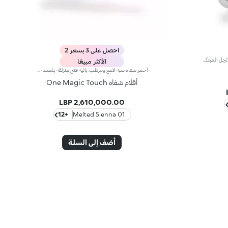
احصل على 3 بسعر 2
أحمر شفاه لامع بإطلالة مبلّلة.ينساب قوام الجِل المبتكر على الشفاه ويضمن أداء وثباتاً فائقَين. عند التطبيق، يوفّر شعوراً لا يوصف بالنعومة التي تدوم طويلاً.تضمن اللمسة فائقة اللمعان إطلالة مبلّلة لامعة مع تغطية متوسطة إلى خفيفة.تؤمّن قاعدة الجِل والبوليمر المغلّف قواماً ناعماً ومبتكراً غير مسبوق. تضمن التكنولوجيا الجديدة أداء متفوّقاً.يُنعّم مزيج المرطّبات والأحماض الأمينيّة الشفاه لتوفير راحة مطلقة.
الأكثر مبيعًا
أحمر شفاه شبه لامع ومرطّب، بآلية فتح منزلقة بلمسة واحدة ترطيب* يدوم طويلاً، لون غني من التمريرة الأولى، ودقّة لا مثيل لها... كلّ ذلك بلمسة واحدة ساحرة. تألّقي بإطلالة شفاه آسرة مع أحمر شفاه بآلية فتح ثورية تُستخدم بيد واحدة، يمنحك شفاهاً مخمليّة وأنيقة تخطف الأنظار من اللحظة الأولى.مزايا المنتج:- يتميّز بقوام مناشد للحواس ينساب بسلاسة على الشفاه فيغمرها بألوان نقية ومشرقة- يترك الشفاه ناعمة، حريرية، ومرطّبة*.- مثالي لإطلالات الشفاه الكومبو الكلاسيكية أو الراقية جداً، كما أنّه سهل الفتح وسهل التطبيق فيسهل الوقوع في حبّه- يأتي بتصميم عملي على شكل إصبع يتيح تطبيقاً دقيقاً وعمليّاً
أقلام شفاه One Magic Touch
2,610,000.00 LBP
+12
01 Melted Sienna
أضف إلى السلة