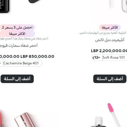
الأكثر مبيعًا
احصل على 3 بسعر 2
لون الأساس: التركيبة، الغنية بمزيج من البوليمرات الشبيهة بالفيلم، تضمن أقصى درجات الراحة، الالتصاق الأمثل بالشفاه وتوزيع اللون بشكل متساوٍ. مقاوم للتلطخ، مع وقت جفاف سريع جداً.لمعان الشفاه: تركيبة العمل المرطبة تمنح الشفاه لمسة نهائية مشرقة ومتوهجة.تطبيق متساوٍ وسلس.تأتي العبوة مع تطبيقين مناسبين لملمسين مختلفين: تطبيق لون الأساس المخملي يضمن تغطية دقيقة عالية، بينما تطبيق لمعان الشفاه الليفي يضمن استخدام الكمية المناسبة من المنتج. التصميم عملي وأنيق وسهل التمييز بفضل شعار KK الموجود في منتصف المقبض المعدني.متوفر بعدة درجات ألوان عصرية جداً.
الأكثر مبيعًا
أنليميتد دبل تاتش
أحمر شفاه سمارت فيوج
2,200,000.00 LB
0,000.00 LBP
850,000.00 LBP
+12
101 Soft Rose
36
401 Cachemire Beige
أضف إلى السلة
أضف إلى السلة