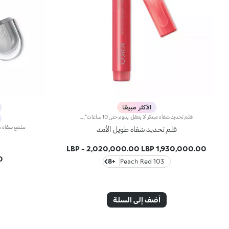
الأكثر مبيعًا
قلم تحديد شفاه مبتكر لا ينتقل، يدوم حتى 10 ساعات*. التركيبة المائية مجتمعة مع بوليمرات خاصة تشبه الفيلم تضمن لمسة نهائية وشم طبيعية وإحساسًا ممتعًا "بلا وزن" على الشفاه. بفضل مركب المكونات النشطة، قادر على تقديم أقصى قدر من الراحة أثناء التطبيق، التصاق فوري وإطلاق لون بكثافة قابلة للبناء. ملمسه السائل يجف في لحظات قليلة، تاركًا فيلمًا خفيفًا وغير محسوس على الشفاه. الطرف الدقيق المستدير قليلاً يمكّن من تحديد محيط الشفاه وملء الشفاه بكثافة اللون المرغوبة، لتأثير تغطية مكثفة شبه شفافة. غني بمكونات ترطيب نشطة، Long Lasting Colour Lip Marker يترك الشفاه ناعمة وطرية. عطر الفاكهة الحلو يجعل التطبيق أكثر متعة. متوفر بدرجات غير لامعة مختلفة بثبات غير عادي. تم اختباره سريريًا = مصاغ لضمان الحد الأدنى من حالات ردود الفعل التحسسية. * اختبار سريري وآلي
قلم تحديد شفاه طويل الأمد
م
-
2,020,000.00 LBP
1,930,000.00 LBP
P
+8
103 Peach Red
أضف إلى السلة