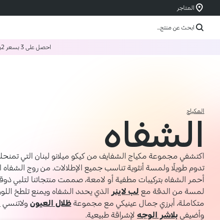
المتاجر
ابحث عن منتج...
احصل على 3 بسعر 2
و
المكياج
الشفاه
اكتشفي مجموعة مكياج الشفايف من كيكو ميلانو لبنان التي تمنحك أل
تدوم طويلًا ولمسة أنثوية تناسب جميع الإطلالات. من روج الشفاه ا
أحمر الشفاه بتركيبات مطفية أو لامعة، صممت منتجاتنا لتلبي ذو
لمسة من الدقة مع
لب لاينر
الذي يحدد الشفاه ويمنع تلطخ اللون.
متكاملة، أبرزي جمال عينيكي مع مجموعة
ظلال العيون
ولاتنسي
ا
وأضيفي
بلاشر الوجه
لإشراقة طبيعية.