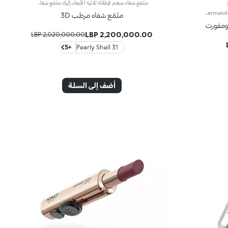
ملمّع شفاه منعّم لإطلالة ثلاثية الأبعاد.إليك ملمّع شفاه منعّم لتتألّقي بشفاه لامعة وممتلئة. يمتاز هذا المنتج بقوام سلس ينساب على الشفاه ويمنحها مظهراً ناعماً ومشرقاً. تحتوي التركيبة على خلاصة الحسيكة*.انغمسي في عملية تطبيق تناشد الحواس وتمنح الشفاه شعوراً رائعاً، حيث ينساب هذا المنتج بسلاسة على الشفاه ويثبت عليها بشكل فوري.يمتاز المنتج بعبوة عصرية ملفتة يعلوها غطاء معدني مزدان بشعار KK على الجانب. صُممت أداة التطبيق الناعمة لإبراز قوام المنتج وتحديد الشفاه بدقّة.يتوفّر ملمّع الشفاه بباقة من 30 لوناً رائعاً بلمسات متنوّعة بدءاً من تلك الشفافة وصولاً إلى الألوان الغنية بالأصباغ وتلك اللامعة واللؤلئية. كما تمتاز جميعها بقوام غير لاصق يدوم طويلاً. منتج مُختبر من قبل أطباء الجلد.لا يؤدّي إلى ظهور الرؤوس السوداء.*نتائج الاختبارات السريرية والأساسية الدلالية التي أُجريت على 20 امرأة واظهرت زيادة ترطيب الشفاه بنسبة 23% بعد ساعة من تطبيق المنتج.
Long-lasting lip pencil in even, rich colours that precisely outline the lip contour. The delicate texture glides on and blends easily. This transfer-Resistant, waterproof pencil improves the lipstick's hold and never smudges. Dermatologically tested. Non-comedogenic.
ملمّع شفاه مرطب 3D
ومفورت
2,200,000.00 LBP
2,020,000.00 LBP
+5
31 Pearly Shell
أضف إلى السلة