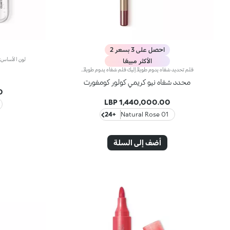
احصل على 3 بسعر 2
الأكثر مبيعًا
قلم تحديد شفاه يدوم طويلاً.إليك قلم شفاه يدوم طويلاً بألوان غنية يُحدّد أطراف شفتيك بدقة،ويمتاز بتركيبة سلسة تنساب على البشرة وتتغلغل فيها بسلاسة. ويُعدّ هذا المنتج مقاوماً للسيلان والماء، كما يُعزّز ثبات أحمر الشفاه من دون تلطّخ.منتج مُختبر من قبل أطباء الجلد.لا يؤدّي إلى ظهور الرؤوس السوداء.
محدد شفاه نيو كريمي كولور كومفورت
P
1,440,000.00 LBP
+24
01 Natural Rose
أضف إلى السلة