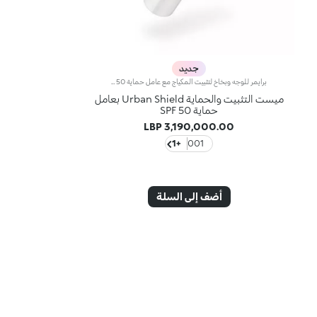
جديد
برايمر للوجه وبخاخ لتثبيت المكياج مع عامل حماية SPF 50نقدّم لكِ بخاخاً يرطّب البشرة* ويحضّرها لتطبيق المكياج، كما يثبّت المكياج ويوفّر الحماية من أشعة الشمس بفضل عامل الحماية SPF 50. ويُعتبر منتجاً أساسياً متعدد الاستخدامات يمكنك أن تحمليه معك أينما ذهبتِ.مواصفات المنتج:- يتمتّع بتركيبة شفافة غنية بحمض الهيالورونيك، تمتصها البشرة بسرعة- يوفّر حماية عالية بعامل حماية SPF 50- يتميّز بتركيبة متعدّدة الاستخدامات يمكن تطبيقها كبرايمر، وبخاخ لتثبيت المكياج، ولتوفير الحماية من أشعة الشمس طوال اليوم- تمّ تعطيره بنفحات المونوي المميزةفعالية مُثبتة:- يتمتّع بتركيبة مقاومة للماء*- يمتاز بتأثير مرطّب*: يزيد الترطيب بنسبة 16.5% بعد 30 دقيقة من التطبيق، وبنسبة 34.1% بعد ساعة واحدة من التطبيق- يحمي حاجز البشرة الطبيعي*- يضمن ثبات المكياج حتّى 24 ساعة*
ميست التثبيت والحماية Urban Shield بعامل
حماية SPF 50
3,190,000.00 LBP
+1
001
أضف إلى السلة