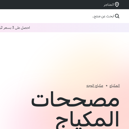
المتاجر
ابحث عن منتج...
احصل على 3 بسعر 2
و
المكياج
مكياج الوجه
مصححات
المكياج