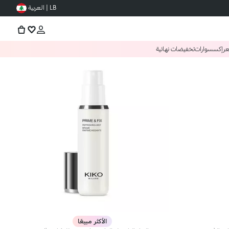
LB | العربية
عر
إكسسوارات
تخفيضات نهائية
الأكثر مبيعًا