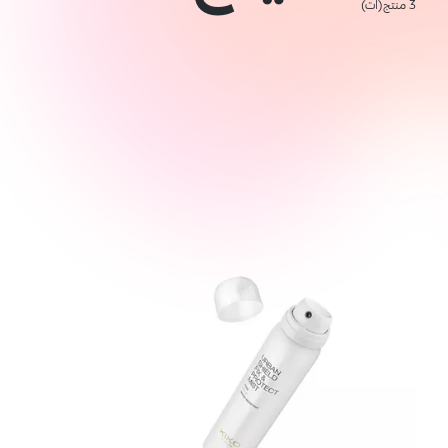
3 منتج(ات)