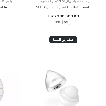
بلسم شفاه مرطب وواقي SPF 50يعتني بالشفاه ويحميها بفيلم غير مرئي، موفراً الراحة.لماذا ستحبينه:-تركيبته شفافة، مختبرة جلديًا، مرطبة وتشعر الشفاه بالنعومة والراحة المطلقة.-غنية بحمض الهيالورونيك وفيتامين E.-توفر حماية عالية من أشعة UVA وUVB.-مقاوم للماء.-ينساب بسهولة على الشفاه ويجعلها ناعمة.-يمكن استخدامه مرارًا وتكرارًا في أي وقت من اليوم، وأيضًا أثناء التنقل.معطر بنغمات غريبة وساحرة من Monoi.
بلسم شفاه للحماية من الشمس SPF 50
Kissable بلسم ال
2,200,000.00 LBP
+1
001
أضف إلى السلة