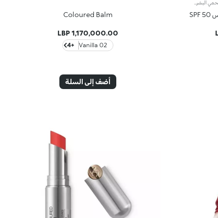
قلم مرطب وواقي للوجه والجسم SPF 50يحمي البشرة بفيلم شفاف يمنح شعوراً بالراحة دون أن يكون دهنياً.لماذا ستحبينه:-تركيبته الشفافة مختبرة جلديًا، لها تأثير مرطب وتشعر البشرة بالنعومة والراحة.-غنية بحمض الهيالورونيك وفيتامين E.-يوفر حماية عالية من أشعة UVA وUVB.-مقاوم للماء.-يطبق بشكل متساوٍ دون ترك آثار أو بقايا على البشرة.-يأتي في شكل قلم عملي لإعادة التطبيق بسهولة، لحماية وجهك وجسمك في أي مكان وزمان.معطر بنغمات غريبة وساحرة من Monoi.
SP
Coloured Balm
1,170,000.00 LBP
+4
02 Vanilla
أضف إلى السلة