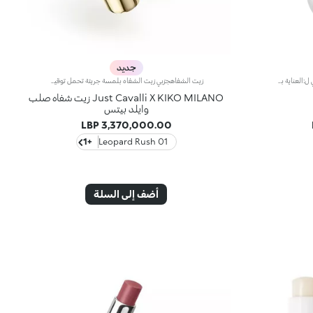
جديد
دروب ملمع شفاه مرطب برائحة فواكه.مثالي ل:العناية بالشفاه ومنحها ترطيباً طويل الأمد.ما يميزه:- قوامه الكريمي المعطر برائحة لطيفة، المدعم بزبدة الشيا، الجوجوبا وزيت اللوز، ينزلق على الشفاه ويعطيها راحة فورية؛- يترك الشفاه ناعمة من الصباح إلى المساء، يمكن تطبيقه عدة مرات خلال اليوم وهو مثالي لأخذه معك في الحقيبة؛- التصميم الجميل على شكل دمعة يتلاءم تماماً مع الشفاه ويسمح بتطبيق سهل ومتساوٍ للمنتج.تم اختباره طبياً تحت إشراف أطباء الجلد
زيت الشفاهجرّبي زيت الشفاه بلمسة جريئة تحمل توقيع Just Cavalli. يتمتّع هذا الابتكار بقوام فريد ينساب بسلاسة على البشرة، ويتحوّل من صلب إلى كريمي، حيث يوفّر أقصى درجات الراحة، مع لمسة مشرقة تدلّل شفتَيك طوال اليوم.مواصفات المنتج:- يتميّز بتركيبة معزّزة بزيت الجوجوبا- يتمتّع بتركيبة لامعة تتحوّل عند ملامستها الشفاه من صلبة إلى سائلة، وتمنحها لمسة متلألئة من التمريرة الأولى- يعبق بعطر البطّيخ الصيفي الآسر- يضفي لمسة شفافة مشرقة وغير لزجة- يزدان القلم بنمط مرقّط أيقوني- يأتي في عبوة ذهبية فاخرة مع غطاء يزيّنه نمط جلود الحيوانات المميز من Just Cavalli
Just Cavalli X KIKO MILANO زيت شفاه صلب
وايلد بيتس
3,370,000.00 LBP
+1
01 Leopard Rush
أضف إلى السلة