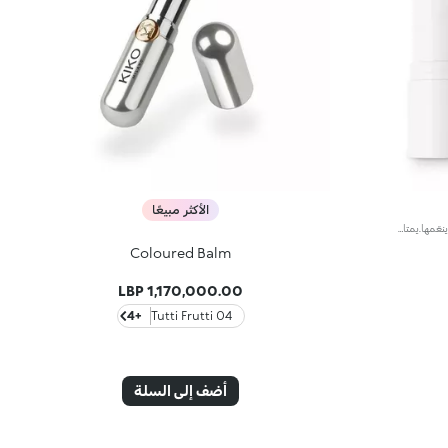
الأكثر مبيعًا
بلسم شفاه مغذٍّ بعمقالذي يرطّب الشفاه وينعّمها.يمتاز بتركيبة معزّزة بزبدة المانغو البرّي التي تتمتّع بخصائص منعّمة تحمي الشفاه.يمتاز بقوام ناعم يُغلّف الشفاه ويُدمج بسلاسة عليها كما يُغذّيها بعمق ويُرطّبها*.منتج مُختبر من قبل أطباء الجلد.
Coloured Balm
1,170,000.00 LBP
+4
04 Tutti Frutti
أضف إلى السلة