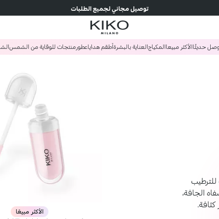
توصيل مجاني لجميع الطلبات
صل حديثًا
الأكثر مبيعا
المكياج
العناية بالبشرة
أطقم هدايا
عطور
منتجات للوقاية من الشمس
الش
للترطيب
اه الجافة،
كثافة.
الأكثر مبيعًا