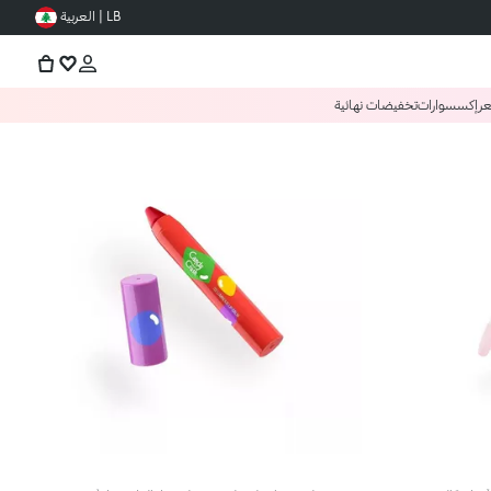
LB | العربية
عر
إكسسوارات
تخفيضات نهائية