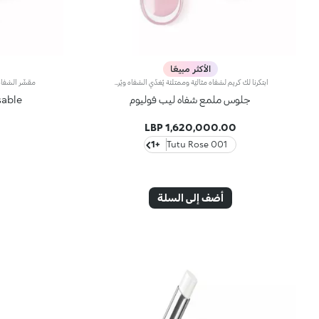
الأكثر مبيعًا
ابتكرنا لك كريم لشفاه مثاليّة وممتلئة يُغذّي الشفاه ويُرطّبها ويُعيد الحيوية إلى لونها الطبيعي. يتمتّع هذا المنتج بتركيبة مميّزة معزّزة بزيت السمسم وكريات حمض الهيالورونيك لتاثير يعزّز حجم الشفاه ويضفي اللمعان عليها، ويرطبها ويعيد تحديد شكلها. تمّ إرفاق المنتج بأداة تطبيق مخملية، فيذوب قوامه الناعم والمغلّف على الشفاه بسهولة تامة لتعزيز شكلها. يتوفّر في 3 ألوان: شفاف - إعادة الحيوية إلى لون الشفاه الطبيعي: 01 Tutu rose - يُضفي لمسة ملوّنة مميّزة على الشفاه 02 Organza sky - يُعزّز جمال ابتسامتك، لتبدو أسنانك أكثر بياضاً بفضل الألوان الداخلية الزرقاء الناعمة في التركيبة.
جلوس ملمع شفاه ليب فوليوم
Kissable سكراب ال
1,620,000.00 LBP
+1
001 Tutu Rose
أضف إلى السلة