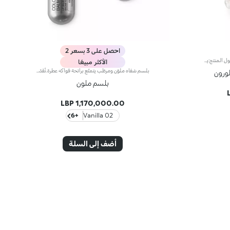
احصل على 3 بسعر 2
ماسك ليلي للشفاه بحمض الهيالورونيكمفعول المنتج:يدلل الشفاه إذ يرطّبها* ويعزّز اكتنازها** عند استيقاظك.مزايا المنتج: - تمّ تعزيز تركيبته بحمض الهيالورونيك وماء زهر البرتقال والريسفيراترول؛ - يتمتّع بقوام خفيف وحريري شبيه بالموس، تمتصّه البشرة بسلاسة وسرعة عند تطبيقه؛ - يعزّز الشفاه بشعور مريح فوري.
الأكثر مبيعًا
بلسم شفاه ملوّن ومرطّب يتمتّع برائحة فواكه عطرة.نُقدّم لك بلسم شفاه ملوّن ومرطّب يُضفي على الشفاه لمسة لونية رائعة ولمعاناً آسراً.يزخر هذا المنتج بتركيبة معزّزة بالفيتامينات أ وإي وسي مع زبدة الشيا المنعّمة.كما يتمتّع بقوام كريمي ومريح ينساب بسلاسة على الشفاه.منتج مُختبر من قبل أطباء الجلد
لورون
بلسم ملون
1,170,000.00 LBP
+6
02 Vanilla
أضف إلى السلة