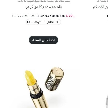
كريم شفاه يعزّز تجانسها وامتلاءهاإليك كريماً يرطّب* الشفاه ويعزّز تجانسها وامتلاءها**، ليحسّن مظهرها بشكلٍ ملحوظ ويمنحها نعومة وإشراقاً واضحَين.يتميّز بتركيبة سلسة فائقة النعومة لا تُقاوم، وقد أصبح من المنتجات الأكثر مبيعاً بفضل قدرته على تجميل الشفاه ومنحها مظهراً أكثر امتلاءً ونعومةً وإشراقاً بشكلٍ فوري.علاج بفعالية مثبتة يعزز تجانس الشفاه:- يوفّر ترطيباً فائقاً* في أي وقت، مع إحساس مميز بالانتعاش- يحسّن قوام الشفاه***- يتمتّع بلمسة مشرقة طبيعية- يساعد في الحدّ من ظهور الخطوط الرفيعة مع مرور الوقت*- يحمي* حاجز البشرة الطبيعي- يتمتّع بقوام شاعري غني لضمان أقصى درجات الراحة- مصنوع في إيطالياترطيب تشعرين به بشكلٍ واضحزيادة فورية بنسبة 22% في الترطيب*حجم أكبر بشكلٍ ملحوظظهرت الزيادة في الامتلاء بشكلٍ ملحوظ على 80% من المتطوعات**مكوّنات عناية بالبشرة يمكنك الاعتماد عليهاتخفيف مظهر التجاعيد بنسبة 5% بعد 56 يوماً***تركيبة بقوام بلسمي تنساب بسلاسة على البشرة، تمّ تعزيزها بـ:- خلاصة توت العليق الإيطالي- حمض الهيالورونيك- زبدة الشيالوحة ألوان لمختلف الحالات والأذواقلوحة ألوان تلائم مختلف المناسبات. تركيبة مميزة لجميع الحالات، معززة بمكونات أساسية مميزة:لون Magnolia إن كنت تميلين إلى إطلالة ناعمةلون White Mulberry إن كنتِ تفضّلين توهجاً أكثر إشراقاًلون Blueberry إن كنتِ تحتاجين إلى شحنة من الطاقة الإيجابيةلون Peach إن كنتِ تشعرين بفيض من الحيويةلون Cherry إن كنتِ تتميلين إلى الهدوء والراحةلون Porcelain Flower إن كنتِ تريدين التألق بإشراقٍ لافتٍ
بلسم شفاه ملون بلمعة مذهلة. سهل التطبيق مثل أحمر الشفاه ولمعانه ساحر مثل الملمع. مستوحى من أشهر ألعاب الحلوى العالمية، يمنحك هذا البلسم الفاخر لوناً غنياً مع راحة لا تضاهى - رفيقك المثالي للعناية بالشفاه في كل الأوقات.لماذا ننصح به:-تركيبة ساتينية فاخرة تغذي الشفاه-ينزلق بسلاسة مع تدرج لوني ناعم ولمعة خفيفة-مثالي للتطبيق المتكرر طوال اليوم-إكسسوار شفاه لا غنى عنه
بالم شفاه لامع كاندي كراش
837,000.00 LBP
2,790,000.00 LBP
- 70 %
+4
01 Joyful Jujube
أضف إلى السلة