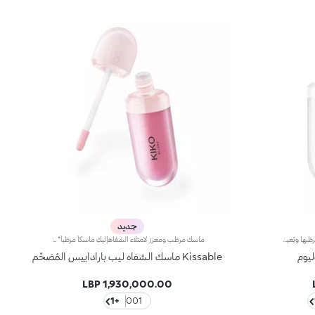
جديد
كريم لشفاه مثاليّة وممتلئة يُغذّي الشفاه ويُرطّبها ويُعيد الحيوية إلى لونها الطبيعي. يتمتّع هذا المنتج بتركيبة مميّزة معزّزة بزيت السمسم وكريات حمض الهيالورونيك لتاثير يعزّز حجم الشفاه ويضفي اللمعان عليها، ويرطبها ويعيد تحديد شكلها. تمّ إرفاق المنتج بأداة تطبيق مخملية، فيذوب قوامه الناعم والمغلّف على الشفاه بسهولة تامة لتعزيز شكلها. يتوفّر في 3 ألوان: شفاف - إعادة الحيوية إلى لون الشفاه الطبيعي: 01 Tutu rose - يُضفي لمسة ملوّنة مميّزة على الشفاه 02 Organza sky - يُعزّز جمال ابتسامتك، لتبدو أسنانك أكثر بياضاً بفضل الألوان الداخلية الزرقاء الناعمة في التركيبة.
ماسك مرطّب ومعزز لامتلاء الشفاهإليكِ ماسكاً مرطّباً* ومعزّزاً لامتلاء** الشفاه، يكسوها بطبقة مشرقة ومغذية ويمنحها مظهراً أكثر نعومة وسلاسة** واكتنازاً.مواصفات المنتج:- يتمتّع بقوام فريد شاعري وغني يتغلغل في الشفاه ويغذيها بلمسة راحة فورية، كما لو أنّه نكتار- يلائم الاستخدام اليومي كما يمكن وضعه كماسك معزز للحيوية طيلة الليل، لتستعيد الشفاه جمالها الطبيعي- يمتاز بتركيبة بلسمية تجمع خلاصة توت العليق الإيطالي وحمض الهيالورونيك وزبدة الشيا- يعزز سلاسة الشفاه ويغذّيها مع كلّ تطبيق- صُمم للعناية بالشفاه قبل تطبيق المكياج وبعده- يفوح منه عطر فانيلا آسرالفوائد الرئيسية:- يرطّب* الشفاه ويغذّيها بعمق- يعزز امتلاء* الشفاه وينعّمها**- يحمي* حاجز البشرة الطبيعي- ينساب على الشفاه بلمسة سلسة وغامرة- يوفر لمسة زهرية خفيفة ومشرقة- يمكن استخدامه كعلاج ليلي أو نهاريفعالية مُثبتة:- تأثير ملحوظ معزز للامتلاء يظهر على 100% من المتطوّعات**- زيادة الترطيب* بنسبة 21% بعد 30 دقيقة من تطبيق المنتج- 85% من المتطوعات لاحظنَ تحسناً ملحوظاً في مظهر الشفاه***
يوم
Kissable ماسك الشفاه ليب باراداييس المُضخّم
1,930,000.00 LBP
+1
001