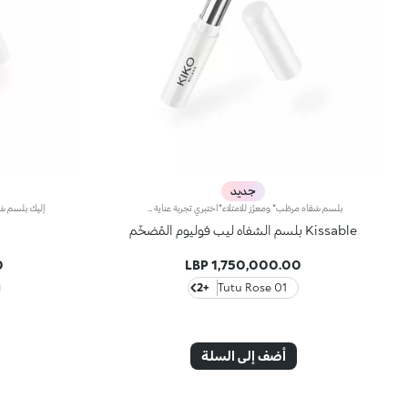
جديد
بلسم شفاه مرطّب* ومعزّز للامتلاء*اختبري تجربة عناية متكاملة لشفتيك، تمنحهما ترطيباً* عميقاً وتعزّز امتلاءهما*، مع لمسة نهائية ناعمة.مواصفات المنتج:- تزخر التركيبة بالببتيدات والمنثول وحمض الهيالورونيك وزبدة الشيا وخلاصة توت العليق، لتأثير منعش بعمق ومعزّز لامتلاء الشفاه- يضفي القوام الكريمي الناعم لمسة امتلاء ونعومة وطراوة على الشفاه، ويهيّئها لتطبيق المكياج- يتمتّع بتصميم رفيع يتيح لك اتباع شكل الشفاه بشكل مثالي لتطبيق لا تشوبه شائبةفعالية مُثبتة:- زيادة الترطيب بنسبة 25% بعد 15 دقيقة من تطبيق المنتج*- زيادة امتلاء الشفاه بنسبة 14% بعد 15 دقيقة من تطبيق المنتج*- 90% من المتطوعات لاحظنَ نعومة فورية عند تطبيق المنتج**- 85% من المتطوعات لاحظنَ سلاسة فورية عند تطبيق المنتج**
Kissable بلسم الشفاه ليب فوليوم المُضخّم
P
1,750,000.00 LBP
+2
01 Tutu Rose
أضف إلى السلة