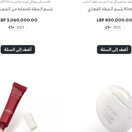
بلسم شفاه مغذٍّ بعمقيشكّل هذا البلسم خطوة أساسية لا غنى عنها لتغذية الشفاه وترطيبها* بعمق.مواصفات المنتج:- يتمتّع بتركيبة غنية معززة بزبدة الشيا وحمض الهيالورونيك وخلاصة توت العليق الإيطالي- يمتاز بقوام ناعم يغلّف الشفاه ويتغلغل فيها ليغذيها بعمق ويمنحها إحساساً فريداً بالانتعاش*- يفوح منه عطر زهري رقيق آسرفعالية مُثبتة:- 70% من المتطوعات لاحظنَ سلاسة إضافية عند تطبيق المنتج**- تخفيف خشونة البشرة بنسبة 10% بعد 28 يوماً من تطبيق المنتج*- 80% من المتطوعات لاحظنَ نعومة إضافية عند تطبيق المنتج**
شفاه المُغذّي
بلسم الشفاه للحماية من الشمس F 50
3,060,000.00 LBP
850,000.00 LBP
+1
001
+1
001
أضف إلى السلة
أضف إلى السلة