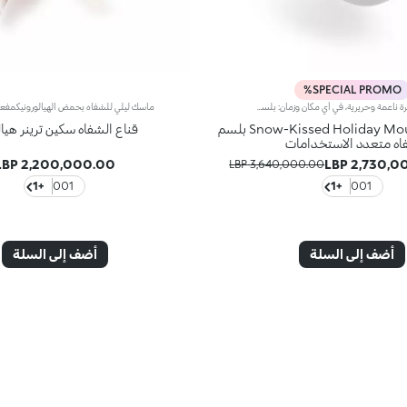
SPECIAL PROMO%
السر وراء بشرة ناعمة وحريرية، في أي مكان وزمان: بلسم متعدد الاستخدامات بصيغة عناية فائقة، مصمّم لتدلّل وجهك وشفاهك ويديك عند الاستخدام. دلع مثالي يمكنك حمله في حقيبتك أو أثناء السفر، لاستخدامه كلما احتجتِ.لماذا ستحبينه:- تركيبة صممت لترطيب* الشفاه واليدين والوجه- قوام كريمي، مغلف وجذاب يذوب فوراً على البشرة- يترك البشرة ناعمة كالحرير دون أي إحساس دهني- غني بمزيج خاص من المكونات، بما في ذلك زبدة الشيا، زيت اللوز الحلو، الجلسرين، مستخلص الكشمش الأسود الإيطالي والسيراميدات- معطر بنفحات فانيليا فاخرة لتجربة غامرة لا تُقاوَم- تصميم فريد مدبب الشكل
Snow-Kissed Holiday Mountain Touch بلسم
قناع الشفاه سكين ترينر هيا
اه متعدد الاستخدامات
2,200,000.00 LBP
2,730,000
3,640,000.00 LBP
+1
001
+1
001
أضف إلى السلة
أضف إلى السلة