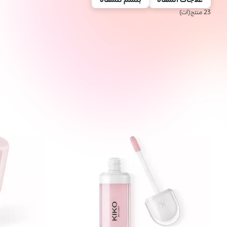
23 منتج(ات)