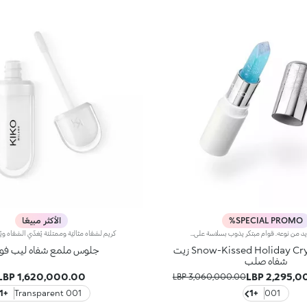
SPECIAL PROMO%
الأكثر مبيعًا
زيت شفاه فريد من نوعه. قوام مبتكر يذوب بسلاسة على الشفاه، يتحول من صلب إلى كريمي، ليمنح أقصى درجات الراحة وجمالاً لا محدوداً. شفاه مدلّلة ولمسة نهائية متألقة.لماذا ستحبينه:- قوام يلمع كالثلج تحت أشعة الشمس، مبهر من اللمسة الأولى ويتحول من صلب إلى سائل عند التطبيق- عبير مذهل، فاخر وأصيل يجمع بين الملح والثلج- غير لزج وبلمسة نهائية شفافة ومضيئة- تصميم أنيق بألوان باستيلية أصبح أيقوني بفضل النقوش البارزة المستوحاة من ندف الثلج الدقيقة ورأس على شكل ماسة
Snow-Kissed Holiday Crystal Gleam زيت
جلوس ملمع شفاه ليب فول
شفاه صلب
1,620,000.00 LBP
2,295,000
3,060,000.00 LBP
+1
001 Transparent
+1
001