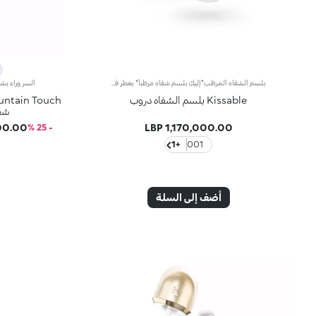
بلسم الشفاه المرطّب*إليكِ بلسم شفاه مرطّباً* بعطر فاكهي لطيفمفعول المنتج:يدلّل الشفاه ويحافظ على ترطيبها لساعات طويلة.مزايا المنتج:- يتمتّع بقوام كريمي معزز بعطرٍ لطيف، كما يزخر بزبدة الشيا وزيت الجوجوبا وزيت اللوز، فينساب بسلاسة على الشفاه ويمنحها راحة فورية؛- يتمتّع بتأثير* مرطّب مثبت: يزيد الترطيب بنسبة 27% في غضون 30 دقيقة من تطبيقه، و17% بعد 8 ساعات، و17% بعد 28 يوماً من الاستخدام؛- يحافظ على نعومة الشفاه من الصباح حتّى المساء، ويمكن إعادة تطبيقه عدّة مرات خلال اليوم، كما يحلو حمله معك أثناء التنقّل؛- يمتاز بتصميم فريد على شكل قطرة، فيتكيّف بسلاسة مع الشفاه لتطبيق سهل وممتع ومتجانس.
Kissable بلسم الشفاه دروب
شف
.00 LBP
1,170,000.00 LBP
- 25 %
+1
001
أضف إلى السلة