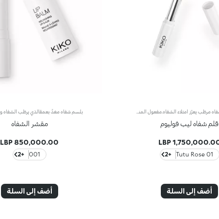
إليك بلسم شفاه مرطّب يعزّز امتلاء الشفاه.مفعول المنتج:يدلل شفتيك ويرطبهما بتأثير معزّز للامتلاء.مزايا المنتج:- يمتاز بتركيبة معزّزة بببتيدات المحاكاة الحيوية التي تزيد الامتلاء مع المنثول والمينثون المنعشين؛- يتمتّع بقوام ناعم وفاخر يضفي على الشفاه طبقة تزيدها امتلاءً ونعومةً، لتحضيرها للمكياج؛- يتوفّر بلون Tutu Rose، ليضفي لمسة لونية زهرية خفيفة، وبلون شفاف Transparent، لإطلالة شفاه طبيعية.- يتمتّع بتصميم رفيع ودقيق ما يتيح لك اتباع شكل الشفاه بشكل مثالي لتطبيق لا تشوبه شائبة.
قلم شفاه ليب فوليوم
مقشر الشفاه
850,000.00 LBP
1,750,000.00 LB
+2
001
+2
01 Tutu Rose
أضف إلى السلة
أضف إلى السلة