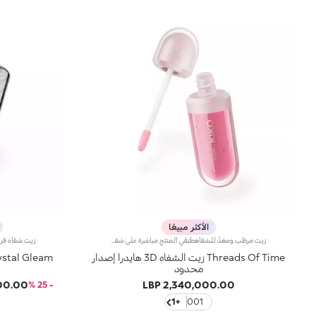
الأكثر مبيعًا
زيت مرطّب ومغذٍّ للشفاهطبّقي المنتج مباشرة على شفتيك لتغذيتهما وتزيينهما بلمسة لامعة.منتج مُختبر من قبل أطباء الجلد *خاضع لاختبار سريري وأساسي دلالي
Threads Of Time زيت الشفاه 3D هايدرا إصدار
محدود
.00 LBP
2,340,000.00 LBP
- 25 %
+1
001