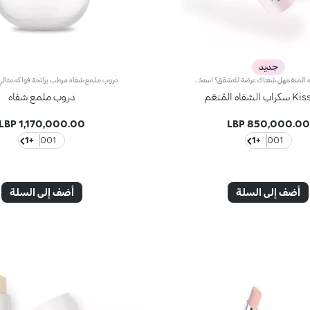
جديد
مقشّر الشفاه المنعّمهل شفتاك عرضة للتشقّق؟ استخدمي مقشّراً لطيفاً لاستعادة نعومتهما وإشراقهما.مواصفات المنتج:- تحتوي التركيبة على جزيئات دقيقة مميزة تقشّر الشفاه بلطف، كما تزخر بحمض الهيالورونيك وزبدة الشيا وخلاصة توت العليق الإيطالي- يتمتع المنتج بقوام ناعم ينساب بسهولة على البشرة ليعزّز شعورها بالراحة- يأتي بتصميم عملي على شكل إصبع، يسمح بتطبيقه بسلاسة على الشفاه، لتقشيرها في مناطق محددة بدقة وفعاليةفعالية مُثبتة:- تخفيف خشونة البشرة بنسبة 12% بعد 28 يوماً من تطبيق المنتج*- 80% من المتطوعات لاحظنَ سلاسة إضافية عند تطبيق المنتج**- 85% من المتطوعات لاحظنَ انخفاضاً في مظهر التشققات بعد 28 يوماً من تطبيق المنتج**
شفاه المُنعّم
دروب ملمع شفاه
1,170,000.00 LBP
850,000.00 LBP
+1
001
+1
001
أضف إلى السلة
أضف إلى السلة