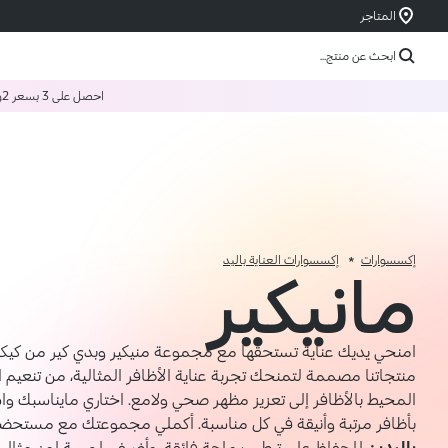
المتاجر
ابحث عن منتج...
احصل على 3 بسعر 2
و
إكسسوارات
إكسسوارات العناية باليد
مانيكير
امنحي يديك عناية تستحقها مع مجموعة منيكير وبدي كير من كيكو 
منتجاتنا مصممة لتمنحك تجربة عناية الأظافر المثالية، من تنعيم 
المحيط بالأظافر إلى تعزيز مظهر صحي ولامع. اختاري مايناسبك و
بأظافر مرتبة وأنيقة في كل مناسبة. أكملي مجموعتك مع مستحض
باليدين
للحفاظ على ترطيب وراحة فائقة، وأضيفي لمسة لون مثالي