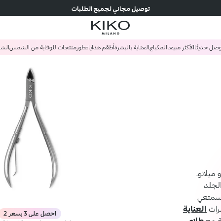
توصيل مجاني لجميع الطلبات
صل حديثًا
الأكثر مبيعا
المكياج
العناية بالبشرة
أطقم هدايا
عطور
منتجات للوقاية من الشمس
الش
ميلانو.
الجلد
اسمتعي
رات
العناية
احصل على 3 بسعر 2
ة مع
طلاء