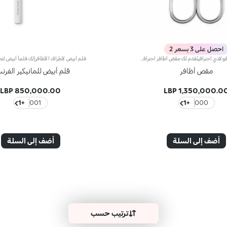
احصل على 3 بسعر 2
مقصّ أظافر فولاذي احترافينُقدّم لك مقصّ أظافر احترافي مصنوع من الفولاذ المقاوم للصدأيتمتّع المقصّ برأس مقوّس يتبع شكل الظفر ويُزيل منابت الأظافر بطريقة دقيقة ومحدّدة.
مقص أظافر
قلم أبيض للمانيكير الفرن
850,000.00 LBP
1,350,000.00 LB
+1
001
+1
000
أضف إلى السلة
أضف إلى السلة
ترتيب حسب