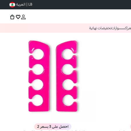
LB | العربية
عر
إكسسوارات
تخفيضات نهائية
احصل على 3 بسعر 2