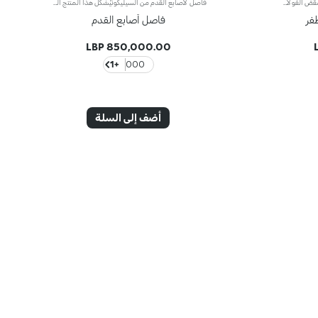
مقصّ فولاذي مع شفرات دقيقةإليك هذا المقصّ الفولاذي الاحترافي مع شفرات دقيقة لإزالة منابت الأظافر السميكة والتي يصعب الوصول إليها.
فاصل لأصابع القدم من السيليكونيُشكّل هذا المنتج المريح والعملي حدّاً فاصلاً بين أصابع قدميك خلال جلسة البديكير لتسهيل تطبيق طلاء الأظافر عليها.قابل للغسل والتعقيم.
فر
فاصل أصابع القدم
850,000.00 LBP
+1
000
أضف إلى السلة