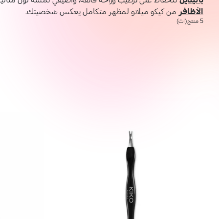
الأظافر
من كيكو ميلانو لمظهر متكامل يعكس شخصيتك.
5 منتج(ات)