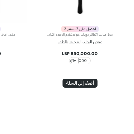
احصل على 3 بسعر 2
مزيل منابت الأظافر مع رأس فولاذينُقدّم لك هذه الأداة الصغيرة والأساسيّة للحصول على مانيكير احترافيوإزالة منابت الأظافر بطريقة بسيطة لمدّة طويلة.
مقص الجلد المحيط بالظفر
P
850,000.00 LBP
+1
000
أضف إلى السلة