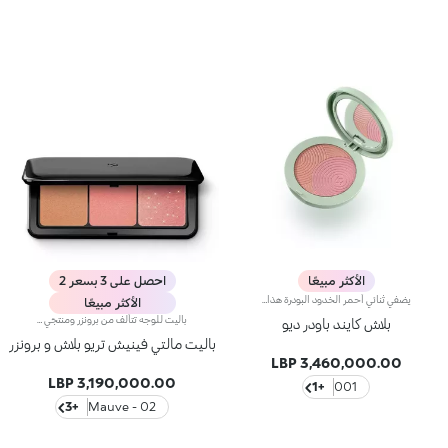
الأكثر مبيعًا
احصل على 3 بسعر 2
يضفي ثنائي أحمر الخدود البودرة هذا دفئًا فوريًا ونحتًا راقيًا بفضل قوامه الحريري ثنائي اللون. تسمح التركيبة القابلة للمزج بنتيجة مخصصة تضيء وتعزز بشرتك. الفوائد: - تركيبة نباتية مستدامة بنسبة 82% غنية بماء زهر البرتقال المستدام وحمض الهيالورونيك وفيتامين سي - 94% من المكونات مشتقة من مواد خام طبيعية المصدر - سهولة المزج للحصول على نتيجة مخصصة - تركيبة لطيفة، مناسبة للبشرة الحساسة - قوام مريح للغاية ينزلق ويندمج مع البشرة، مضيئًا وجهك - علبة قابلة للفصل ومرآة قابلة لإعادة الاستخدام
الأكثر مبيعًا
باليت للوجه تتألف من برونزر ومنتجَي بلاش بلمسات غير لامعة وميتاليكية.مفعول المنتج:يُضفي على بشرتك لمسة لونيّة مميّزة بمنتج واحد.مزايا المنتج:- يمتاز المنتج بقوام ناعم وغني بالأصباغ يسهل دمجه؛- يتوفّر البلاش بلمسة غير لامعة لابتكار إطلالة طبيعية، وبلمسة ميتاليكية لإضفاء لمسة متوهّجة على مكياجك؛- يأتي بحجم صغير مع مرآة، لذلك يُعتبر عمليّاً ومناسباً لرتوشة المكياج أثناء التنقّل.
بلاش كايند باودر ديو
باليت مالتي فينيش تريو بلاش و برونزر
3,460,000.00 LBP
3,190,000.00 LBP
+1
001
+3
02 - Mauve