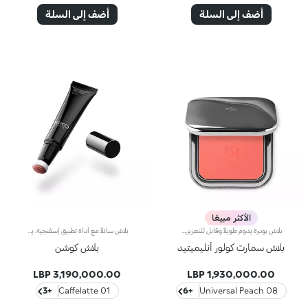
أضف إلى السلة
أضف إلى السلة
الأكثر مبيعًا
بلاش بودرة يدوم طويلاً وقابل للتعزيز.مفعول المنتج:يُعيد الحيوية إلى البشرة من الصباح وحتى المساء ويمنحها توهّجاً صحياً لا يُقاوم.مزايا المنتج:- يتمتّع بقوام بودري مضغوط مخملي وغني بالأصباغ، يضفي لمسة ألوان مميّزة على البشرة تدوم حتّى 12 ساعة*؛- يندمج فوراً على البشرة ويمنحها شعوراً فوريّاً بالراحة؛- يسهل دمجه بشكل يسمح بتعزيز تأثيره من الخفيف إلى الكثيف؛- يتوفّر بلمسة غير لامعة وبلمسة ميتاليكيّة؛- يأتي في عبوة عملية مزوّدة بمرآة ما يجعله مثاليّاً لرتوشة المكياج أثناء التنقل.منتج مُختبر من قبل أطباء الجلدلا يؤدّي إلى ظهور الرؤوس السوداء
بلاش سائلاً مع أداة تطبيق إسفنجية. يوفّر لك هذا المنتج جميع مزايا البلاش بسهولة فائقة، إذ يمتاز بتصميم مضغوط فتضفي تركيبته الخفيفة والحسية لمسة لمعان على البشرة. هكذا، يجعل لون البشرة أكثر دفئاً ويبرز ثنايا الوجه مع كلّ تطبيق. مواصفات المنتج: - تنساب تركيبته فائقة النعومة بسلاسة كبيرة على البشرة، وتتغلغل فيها مضفيةً عليها لمسة إشراق بألوان ناعمة وغنية مذهلة - يسهل دمجه للحصول على النتيجة المرجوة - يتميّز بتصميم لا يُقاوم مع أداة تطبيق إسفنجية قابلة للتعديل تتبع ثنايا الوجه لضمان تطبيق مثالي سهل وسريع حتّى أثناء التنقّل
بلاش سمارت كولور أنليميتيد
بلاش كوشن
3,190,000.00 LBP
1,930,000.00 LBP
+3
01 Caffelatte
+6
08 Universal Peach