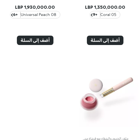
1,930,000.00 LBP
1,350,000.00 LBP
+6
08 Universal Peach
+9
05 Coral
أضف إلى السلة
أضف إلى السلة
ملوّن الخدود والشفاه مع فرشاة مدمجةيتميّز هذا المنتج بقوام مرن فائق النعومة، ولون مصمّم لإضفاء لمسة دافئة على الخدود والشفاه بلمسة لونية ناعمة، ويأتي مزوّداً بفرشاة سيليكون مرفقة.مزايا المنتج:- يتمتّع بتركيبة معزّزة بمزيج من البروتينات النباتية المهدرجة وشمع دوّار الشمس- ينساب بسلاسة على البشرة- يمتاز بلمسة نهائية غير لامعة مع تأثير خافٍ للشوائب وقابل للتعزيز لتعديل إطلالتك كما يحلو لك- يُستخدم على الخدود والشفاه للتألّق بإطلالة مونوكرومية فائقة الأناقة- تُوزّع الفرشاة الناعمة المنتج بالتساوي من دون امتصاصه