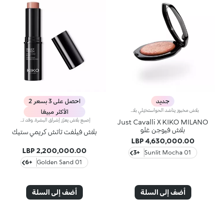
جديد
احصل على 3 بسعر 2
بلاش مخبوز يناشد الحواستخيّلي بلاش مستوحى من ألوان ساعة المغيب الدافئة في إيطاليا… بنعومة البودرة وسلاسة البلسم، يأتي في علبة مميّزة تزيّنها نقشة Just Cavalli الأيقونية المرقّطة، ليمنحك لمسة لونية دافئة تبرز ملامح الوجه وتعزّز إشراقه، ويتوفّر بتدرّجات مشرقة تضفي لمسة من الجرأة على إطلالتك.مواصفات المنتج:- يتمتّع بتركيبة غنيّة بحمض الهيالورونيك وزيت الجوجوبا والفيتامين إي- يتمتّع بقوام ناعم ينساب بسلاسة على البشرة فيمنحها شعوراً مريحاً- يوفّر تأثيراً لونياً مثالياً مع لمسة فائقة الإشراق بفضل تركيبته الغنية باللآلئ العاكسة للضوء- يعبق بعطر جوز الهند الفريد- يأتي بعبوة أنيقة يزيّنها نمط جلود الحيوانات المعروف من Just Cavalli، مع مرآة مدمجة لتزيّني إطلالتك بلمسة دافئة أثناء التنقل- يمكن إزالة المرآة عند نفاد المنتج، واستخدامها لوحدها كقطعة أكسسوار أنيقة يمكنك حملها معك أينما ذهبت
الأكثر مبيعًا
إصبع بلاش يعزّز إشراق البشرة. وقد تمّ تعزيز تركيبته بزيت الجوز الأفريقي وخلاصة الفستق الحلبي الملطّفة. فيثبت قوامه الكريمي الناعم على البشرة ليخفي شوائبها، ويمنحها لوناً بارزاً يندمج بسهولة. علاوة على ذلك، يتمتّع بملمس ناعم وتطبيق سهل وعالي الدقّة، لتبدو البشرة مشرقة. يمتاز المنتج بعبوة عصرية ملفتة مزوّدة بغطاء أسود برّاق يعلوه شعار KK. ويأتي على شكل إصبع عملي يسهّل عليك عملية تحديد ملامحك، لتتألّقي بإطلالة بسيطة واحترافية دقيقة في الوقت عينه. منتج مُختبر من قبل أطباء الجلد. لا يؤدّي إلى ظهور الرؤوس السوداء.
Just Cavalli X KIKO MILANO
بلاش فيوجن غلو
بلاش فيلفت تاتش كريمي ستيك
4,630,000.00 LBP
2,200,000.00 LBP
+3
01 Sunlit Mocha
+6
01 Golden Sand
أضف إلى السلة
أضف إلى السلة