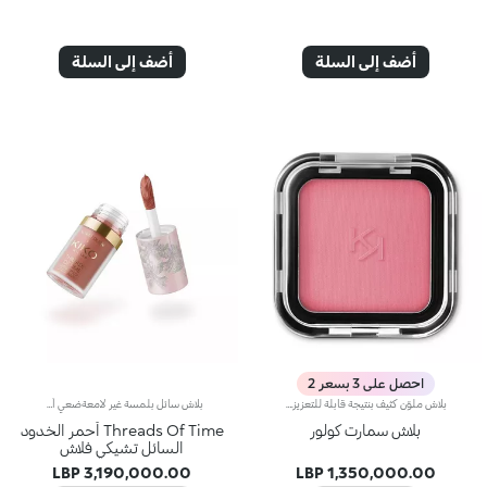
أضف إلى السلة
أضف إلى السلة
احصل على 3 بسعر 2
بلاش ملوّن كثيف بنتيجة قابلة للتعزيز.تسمح لك تركيبته بتطبيق اللون بشكل نقي وبنتيجة قابلة للتعزيز، فيما يعزّز قوامه الناعم المبتكر اللون، كما يُمكن دمجه بطريقة مثالية وتطبيقه بكلّ سهولة.تضمن البودرة الدقيقة التطبيق المتجانس وتُسهّل الأصباغ عالية التركيز تطبيق اللون وثباته للحصول على أفضل نتائج.يتوفّر المنتج في 12 لوناً بلمستَين مختلفتَين: ساتانية وغير لامعة، فيُعدّ مناسباً لكافة ألوان البشرة.منتج مُختبر من قبل أطباء الجلد.
بلاش سائل بلمسة غير لامعةضعي أحمر الخدود على الشفاه والخدين وعظام الوجنتين وجسر الأنف باستخدام الأداة العملية ذات الطرف المخملي المرفقة. ادمجي اللون بلطف باتجاه الصدغين وحتى طرف الأنف باستخدام أطراف الأصابع أو فرشاة مخصصة. تحكّمي في كثافة اللون من خلال وضع كمية أكبر أو أقل من المنتج.منتج مُختبر من قبل أطباء الجلد لا يؤدّي إلى ظهور الرؤوس السوداء *خاضع لاختبار سريري وأساسي دلالي
بلاش سمارت كولور
Threads Of Time أحمر الخدود
السائل تشيكي فلاش
3,190,000.00 LBP
1,350,000.00 LBP