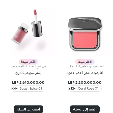
الأكثر مبيعًا
الأكثر مبيعًا
أحمر خدود بودرة طويل الثبات وقابل للبناءمثالي من أجل:إنعاش البشرة من الصباح حتى الليل مع توهج صحي لا يقاوم.يتميز لأنه:-يتميز بقوام بودرة مضغوطة مخملية فائقة الصباغة تضيف لمسة لون للوجه، تدوم حتى 12 ساعة.-يمتزج على البشرة فوراً، مانحاً شعوراً رائعاً بالراحة.-سهل الدمج، مما يتيح لك بناء اللون من خفيف إلى كثيف حسب الرغبة.-متوفر بتشطيبات مطفية ولامعة.التغليف العملي المزود بمرآة مدمجة يجعله مثالياً لتصحيح المكياج أثناء
بلاش 3 في 1، يُعدّ مثالياً للوجه والعينين والشفتَين. يضفي هذا البلاش لمسة ألوان مخملية الملمس على البشرة ويزيّن الشفتَين والخدَين بألوان نابضة بالحيوية، كما يمتاز بقوامٍ يخاطب الحواس وتتعدد استخداماته فيصلح لابتكار عددٍ لامتناهٍ من الإطلالات. مواصفات المنتج: - يتمتّع بتركيبة تدوم حتى 8 ساعات - يمتاز بقوام يتغلغل في البشرة وتمتصّه بسهولة، ليضفي عليها لمسة إشراق صحية - يتيح لكِ ابتكار إطلالات مونوكرومية أنيقة، حيث يبرز جمال شفتيك وملامح وجهك بتمريرات خفيفة - يمنحك لمسة طبيعية وغير لامعة رائعة الجمال - يوفّر تغطية متوسّطة إلى كاملة
أنليميتد بلاش أحمر خدود
بلاش سو شيك تريو
2,610,000.00 LBP
2,200,000.00 LBP
+4
01 Sugar Spice
+12
01 Coral Rose
أضف إلى السلة
أضف إلى السلة