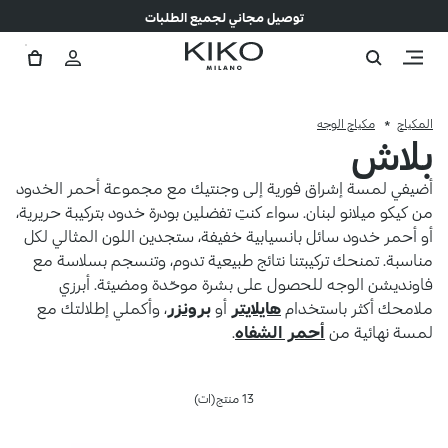
توصيل مجاني لجميع الطلبات
المكياج
مكياج الوجه
بلاش
أضيفي لمسة إشراق فورية إلى وجنتيك مع مجموعة أحمر الخدود
من كيكو ميلانو لبنان. سواء كنتِ تفضلين بودرة خدود بتركيبة حريرية،
أو أحمر خدود سائل بانسيابية خفيفة، ستجدين اللون المثالي لكل
مناسبة. تمنحك تركيبتنا نتائج طبيعية تدوم، وتنسجم بسلاسة مع
فاونديشن الوجه للحصول على بشرة موحّدة ومضيئة. أبرزي
ملامحك أكثر باستخدام
هايلايتر
أو
برونزر
، وأكملي إطلالتك مع
لمسة نهائية من
أحمر الشفاه
.
13 منتج(ات)