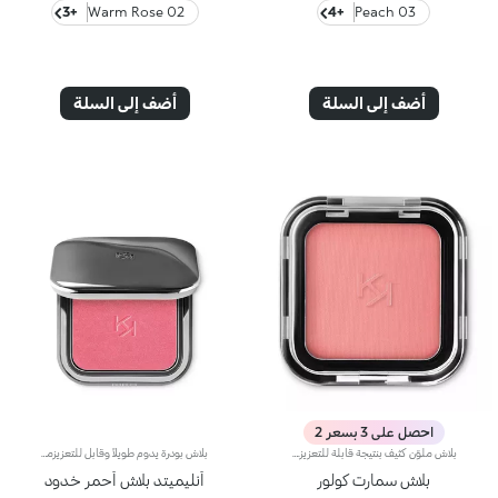
+3
02 Warm Rose
+4
03 Peach
أضف إلى السلة
أضف إلى السلة
احصل على 3 بسعر 2
بلاش ملوّن كثيف بنتيجة قابلة للتعزيز.تسمح لك تركيبته بتطبيق اللون بشكل نقي وبنتيجة قابلة للتعزيز، فيما يعزّز قوامه الناعم المبتكر اللون، كما يُمكن دمجه بطريقة مثالية وتطبيقه بكلّ سهولة.تضمن البودرة الدقيقة التطبيق المتجانس وتُسهّل الأصباغ عالية التركيز تطبيق اللون وثباته للحصول على أفضل نتائج.يتوفّر المنتج في 12 لوناً بلمستَين مختلفتَين: ساتانية وغير لامعة، فيُعدّ مناسباً لكافة ألوان البشرة.منتج مُختبر من قبل أطباء الجلد.
بلاش بودرة يدوم طويلاً وقابل للتعزيزمفعول المنتج:يُعيد الحيوية إلى البشرة من الصباح وحتى المساء ويمنحها توهّجاً صحياً لا يُقاوم.مزايا المنتج:- يتمتّع بقوام بودري مضغوط مخملي وغني بالأصباغ، يضفي لمسة ألوان مميّزة على البشرة تدوم حتّى 12 ساعة*؛- يندمج فوراً على البشرة ويمنحها شعوراً فوريّاً بالراحة؛- يسهل دمجه بشكل يسمح بتعزيز تأثيره من الخفيف إلى الكثيف؛- يتوفّر بلمسة غير لامعة وبلمسة ميتاليكيّة؛- يأتي في عبوة عملية مزوّدة بمرآة ما يجعله مثاليّاً لرتوشة المكياج أثناء التنقل.منتج مُختبر من قبل أطباء الجلدلا يؤدّي إلى ظهور الرؤوس السوداء
بلاش سمارت كولور
أنليميتد بلاش أحمر خدود