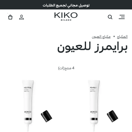
توصيل مجاني لجميع الطلبات
المكياج
مكياج العيون
برايمرز للعيون
4 منتج(ات)