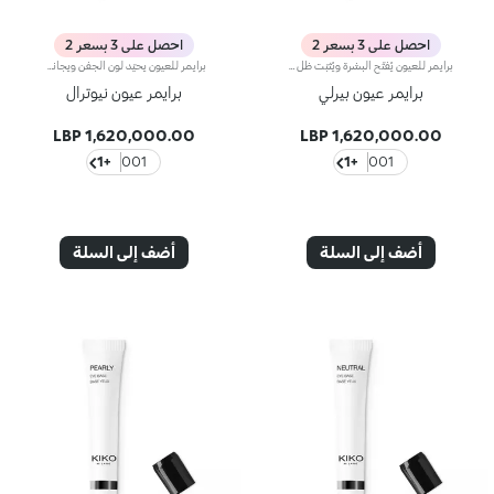
احصل على 3 بسعر 2
احصل على 3 بسعر 2
برايمر للعيون يُفتّح البشرة ويُثبّت ظل العيون على الجفن ويعزّز لونهكما يضفي لمسة لولئية تعزز إشراق إطلالة عينيك وتمنحها لمعاناً ناعماً. يتمتّع بتركيبة معزّزة بخلاصة الورد البرّي وبأصباغ تحيّد لون الجفن،وبقوام حريري ومنعش. كما يمنحك تغطية خفيفة وملمساً فائق الرقّة.ويمكن تطبيقه بسهولة، إذ يأتي في عبوة عملية برأس على شكل قطرة عين، يمتاز المنتج بعبوة ملفتة مزوّدة بغطاء أسود برّاق يعلوه شعار KK.مختبر من قبل أطباء العيون.لا يؤدّي إلى ظهور الرؤوس السوداء.
برايمر للعيون يحيّد لون الجفن ويجانسه ويعزّز ثبات ظل العيوننقدّم لك برايمر للعيون يساعد على تثبيت ظلال العيون.يتمتّع بقوام كريمي يسهّل تطبيق ظل العيون ويثبّته على الجفن ليدوم طويلاً. كما تساهم أصباغه الخفيفة في تحييد لون الجفن وتعزيز لون ظل العيون.ويضفي على الجفون لمسة ناعمة وطبيعية لمكياج عيون احترافي لا تشوبه شائبة. وتضمن تركيبته المبتكرة تغطية مثالية وثباتاً عالياً.كما أنّه سهل التطبيق، إذ يأتي في عبوة عملية برأس على شكل قطرة. يمتاز المنتج بعبوة عصرية ملفتة مزوّدة بغطاء أسود برّاق يعلوه شعار KK.مختبر من قبل أطباء العيون.لا يؤدّي إلى ظهور الرؤوس السوداء.مقارنة سريرية أساسية ودلالية بين اختبار أجري على 20 امرأة طبّقنَ برايمر العيون Neutral Eye Base قبل تطبيق ظلال العيون
برايمر عيون بيرلي
برايمر عيون نيوترال
1,620,000.00 LBP
1,620,000.00 LBP
+1
001
+1
001
أضف إلى السلة
أضف إلى السلة