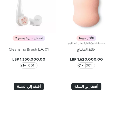
الأكثر مبيعًا
احصل على 3 بسعر 2
إسفنجة لتطبيق الفاونديشن السائل والمضغوطإسفنجة لتطبيق الفاونديشن السائل والمضغوط.تسمح لك الإسفنجة الناعمة بتطبيق المكياج بسهولة وفعاليّة، إذ يتشرّب قوامها عالي المساميّة الكميّة المثاليّة من المنتج ويوزّعه على البشرة بتجانس. تُساعد إسفنجة Make up Blender على تطبيق الفاونديشن والكونسيلر بطريقة لا تشوبها شائبة من دون تلطّخ أو ترك خطوط.يُمكنك تطبيق الفاونديشن بطريقة سهلة وسريعة عندما تكونين على عجلة، سواء كنت تستخدمين الفاونديشن السائل أو المضغوط لأنّك ستحصلين على لمسة متجانسة في الحالتين. فيُساعد شكل الإسفنجة الفريد المدوّر من طرف والمقوّس من طرف آخر، في ابتكار إطلالات مختلفة.يُساعد طرف الإسفنجة المقوّس على:- تطبيق الفاونديشن والكونسيلر على مناطق الوجه التي يصعب الوصول إليها مثل المنطقة المحيطة بالأنف، والشفتين، والعينين، والحاجبين قبل تطبيق الفاونديشن على بقية الوجه.- تغطية الشوائب بشكل طبيعي ودقيق- ابتكار إطلالة بتأثير غرافيكي وتحديد مكياج العينين- تحديد الأنف وعظمتَي الخدّين بسهولة- تطبيق الهايلايتر السائل والكريمييُساعد طرف الإسفنجة المدوّر على:- تطبيق الفاونديشن بسهولة على مساحات كبيرة من الوجه مثل الجبين، والخدّين والفكّ.- تحقيق مظهر بشرة متجانس وقاعدة مثالية للمكياج بخطوات قليلة- تطبيق البلاش السائل والكريمي- تحديد الجبين والفكّ بسهولةتخلو إسفنجة Make Up Blender من اللاتكس.
خلاط المكياج
Cleansing Brush E.A. 01
1,350,000.00 LBP
1,620,000.00 LBP
+1
001
+1
001
أضف إلى السلة
أضف إلى السلة