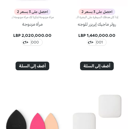
احصل على 3 بسعر 2
احصل على 3 بسعر 2
إذا كان هدفك السيطرة على البشرة اللامعة وامتصاص فائض الزيوت، فإن رولر الوجه المطفّي هو الحل المثالي.لماذا يجب اقتناؤه:- قابل للغسل وإعادة الاستخدام وسهل الاستخدام للغاية، يعمل مثل الممحاة لإزالة كل آثار الزيوت من أكثر مناطق الوجه لمعانًا.- مصنوع من الحجر البركاني، لا يغيّر المكياج ويترك البشرة بمظهر مطفّى وحريري.
مرآة مزدوجةابتكرنا لك مرآة مزدوجة لتتأملي نفسك بصورة عادية ومكبّرة. تمتاز هذه المرآة بتصميم أنيق ومدمج يمكنك حمله أثناء التنقّل داخل كيسها العملي المخملي.تأتي المرآة بعبوة مدمجة ذات تصميم أنيق وعصري.
رولر ماجيك إيريزر للوجه
مرآة مزدوجة
2,020,000.00 LBP
1,440,000.00 LBP
+1
000
+1
001
أضف إلى السلة
أضف إلى السلة