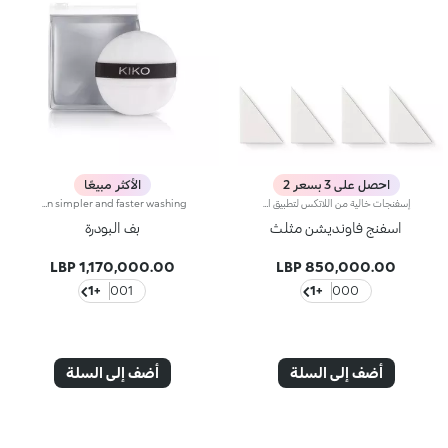
احصل على 3 بسعر 2
الأكثر مبيعًا
إسفنجات خالية من اللاتكس لتطبيق المكياج بدقّة عاليةنُقدّم لك إسفنجات للمكياج على شكل مثلّث خالية من اللاتكس ومثالية لتطبيق الفاونديشن المضغوط والسائل.تمتاز هذه الإسفنجات بتصميم على شكل مثلّث مع قوام مضغوط، وناعم ومرن يسمح بتطبيق المكياج بتجانس ودقّة على كامل زوايا الوجه من دون هدر المنتج.صُنع هذا المنتج من مواد مختبرة من قبل أطباء الجلد، وهو خالٍ من اللاتكس ويُناسب كافة أنواع البشرة حتّى البشرة الحسّاسة.يُستخدم مبللاً أو جافاً.تحتوي كلّ حزمة على 4 إسفنجات قابلة للفصل.
Puff applicator in soft flock specifically for the application of loose or compact illuminating face powders. Soft and delicate on the skin, there are two possibilities for holding it -With its band or the convenient pocket -For perfect control during application. The puff may be slipped off for even simpler and faster washing.
اسفنج فاونديشن مثلث
بف البودرة
1,170,000.00 LBP
850,000.00 LBP
+1
001
+1
000
أضف إلى السلة
أضف إلى السلة