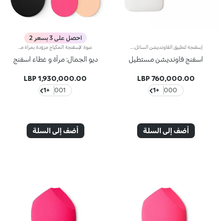
احصل على 3 بسعر 2
إسفنجة لتطبيق الفاونديشن السائل، والكريمي والبودري المضغوط
عبوة لإسفنجة المكياج مزوّدة بمرآة مع إسفنجتين لتطبيق الفاونديشن والكونسيلر السائلعبوة لإسفنجة المكياج مزوّدة بمرآة مع إسفنجتين لتطبيق الفاونديشن والكونسيلر السائليأتي هذا المنتج مزوّداً بمرآة مع إسفنجتين للمكياج لتطبيق الفاونديشن والكونسيلر السائل. ويمتاز بإسفنجتان بتصميم فريد يتيح تطبيق المكياج بسرعة وسهولة ويتيح أيضاً رتوشة المكياج أثناء التنقّل. كما يمتاز بتصميم ملائم ومتعدّد الاستخدامات ومتين فيُعتبر مثالياً للاستخدام اليومي.وبفضل شكل المنتج المميّز والعملي وسهل الاستخدام، يُعتبر عالي الفعالية:- يتمتّع بجانب مدوّر يوفّر تطبيقاً متجانساً لا يترك خطوطاً، ويحدّد ملامح الوجه بدقّة كما يوفّر لمسة نهائية متناسقة؛- يمتاز بجانب مدبّب يصل إلى أصغر مناطق الوجه التي يصعب الوصول إليها، بما فيها المنطقة المحيطة بالعين وزوايا الأنف.يتمتّع بمسامية استثنائية فيلتقط الكمية المناسبة من التركيبة لتطبيق لا تشوبه شائبة ومن دون أي هدر. كما يتغنّى بقوام ناعم ومتماسك لاستخدام سهل وفعّال.يمتاز بعبوة عملية مرفقةً بمرآة ليتيح لك حمل الإسفنجتين معك أثناء التنقّل لرتوشة المكياج في أيّ وقت من اليوم.
اسفنج فاونديشن مستطيل
ديو الجمال: مرآة و غطاء اسفنج
1,930,000.00 LBP
760,000.00 LBP
+1
001
+1
000
أضف إلى السلة
أضف إلى السلة