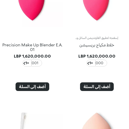
إسفنجة لتطبيق الفاونديشن السائل والمضغوطتسمح لك الإسفنجة الناعمة بتطبيق المكياج بسهولة وفعاليّة، إذ يتشرّب قوامها عالي المساميّة الكميّة المثاليّة من المنتج ويوزّعه على البشرة بتجانس. تُساعد إسفنجة Precision Make up Blender على تطبيق الفاونديشن بطريقة لا تشوبها شائبة من دون تلطّخ أو ترك خطوط.يُمكنك تطبيق الفاونديشن بطريقة سهلة وسريعة عندما تكونين على عجلة، سواء كنت تستخدمين الفاونديشن السائل أو المضغوط لأنّك ستحصلين على لمسة متجانسة في الحالتين. يصل طرف الإسفنجة المدبب إلى كلّ زوايا الوجه ويخفي الشوائب الصغيرة. يُعتبر طرف الإسفنجة المقعّر مناسباً لنحت ثنايا الوجه، بينما يُعدّ الطرف المدوّر مثاليّاً لتطبيق الفاونديشن بتجانس على بقية الوجه.يُساعد الطرف المسطّح على:- تطبيق الفاونديشن والكونسيلر على مناطق الوجه التي يصعب الوصول إليها مثل المنطقة المحيطة بالأنف، والشفتين والحاجبين.- تغطية الشوائب بشكل طبيعي ودقيق- تطبيق البلاش السائل والكريمي- ابتكار إطلالة بتأثير غرافيكي وتحديد مكياج العينين- تحديد الأنف وعظمتَي الخدّين بسهولة- تطبيق الهايلايتر السائل والكريمييُساعد الطرف المقعرّ على:- تطبيق الفاونديشن بسهولة على ثنايا الوجه مثل الذقن، والفكّ وعظمتَي الخدّين- تطبيق البلاش السائل والكريمي- تحديد عظمتَي الخدّين والفكّ بسهولة- حمل الإسفنجة بطريقة مريحة لاستخدام الجزء المسطّحيُساعد طرف الإسفنجة المدوّر على:- تطبيق الفاونديشن بسهولة على مناطق كبيرة من الوجه مثل الجبين والخدّين- تحقيق مظهر بشرة متجانس وقاعدة مثالية للمكياج بخطوات قليلة- تطبيق البلاش السائل والكريمي- تحديد الجبين والفكّ بسهولةتخلو إسفنجة Precision Make Up Blender من اللاتكس.
خلاط مكياج بريسيشن
Precision Make Up Blender E.A.
01
1,620,000.00 LBP
1,620,000.00 LBP
+1
001
+1
000
أضف إلى السلة
أضف إلى السلة