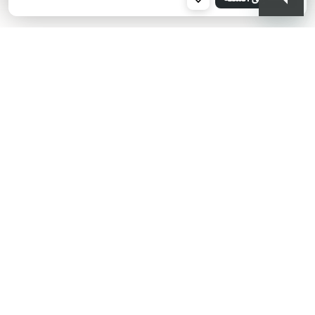
001
KIKO هل تبحث عن فعاليات؟
أحدث الأخبار؟ عروض مذهلة؟
اشترك في نشرتنا البريدية!
أدخل بريدك الإلكتروني
بعد قراءة وفهم سياسة الخصوصية، وأني قد تجاوزت 18 عامًا، وأدرك أن موافقتي
مجانية وقابلة للسحب في أي وقت وفقًا للتعليمات الواردة في سياسة الخصوصية،
ووفقًا للمادتين 6 و 7 من اللائحة العامة لحماية البيانات (GDPR)، أوافق على معالجة
بياناتي الشخصية من قبل KIKO S.p.A.
سياسة الخصوصية