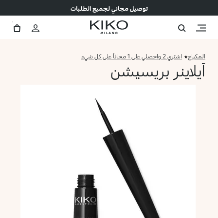
توصيل مجاني لجميع الطلبات
المكياج
اشتري 2 واحصلي على 1 مجاناً على كل شيء
آيلاينر بريسيشن