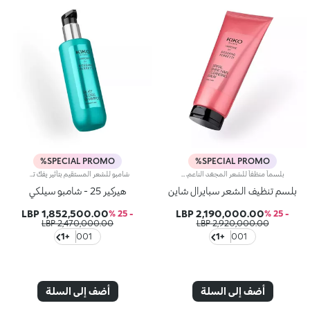
SPECIAL PROMO%
SPECIAL PROMO%
بلسماً منظفاً للشعر المجعّد الناعم، تمّ ابتكاره بالتعاون مع روسانو فيريتي، خبير تصفيف الشعر العالمي. يتمتّع هذا المنتج بقوام استثنائي مناشد للحواس لتنظيف الشعر المجعّد وإبراز جماله ولمعانه وتجعّداته. كما يجمع بين قوام البلسم الكريمي وفعالية الشامبو لتعزيز جمال كل خصلة متجعّدة.مزايا المنتج:- يتمتّع بتركيبة نباتية صرفة معزّزة بالبانثينول، والزيوت النباتية، وخلاصة اللوز الإيطالي مع 93% من المكوّنات المشتقّة من مواد خام طبيعية المنشأ- يزيد لمعان الشعر بنسبة 31% مقارنةً بالشعر غير المُعالج- يحدّ من نسبة الشعيرات المتطايرة ويحدّد الخصل المجعّدة حتّى 72 ساعة- يعزّز ترطيب فروة الرأس بنسبة 15%- يتميّز بقوام خفيف جدّاً، معطّر بنفحات حلوة، وحامضة واستوائية- يسهّل تسريح الشعر- يمكن استخدامه يومياً
شامبو للشعر المستقيم بتأثير يفكّ تشابكه، تمّ ابتكاره بالتعاون مع روسانو فيريتي، خبير تصفيف الشعر العالمي.يتمتّع هذا المنتج بتركيبة خفيفة وكريمية للتألّق بشعر أكثر نعومةً ولمعاناً من الاستخدام الأوّل. كما يُعدّ مثاليّاً للعناية بالشعر المستقيم وإبراز جماله مع تنظيف الشعر وفروة الرأس بلطف.مزايا المنتج:- يتمتّع بتركيبة نباتية صرفة معزّزة بالبانثينول، والبروتينات النباتية، وخلاصة البرتقال الإيطالي مع 92% من المكوّنات المشتقّة من مواد خام طبيعية المنشأ- يعزّز لمعان الشعر بنسبة 26%- يزيد الشعر نعومةً من الاستخدام الأوّل- يعزّز ترطيب فروة الرأس بنسبة 11%- يحدّ من نسبة الشعيرات المتطايرة حتّى 72 ساعة - يتميّز بقوام خفيف جدّاً، معطّر بنفحات الأزهار، والمسك والحمضيات - يسهّل تسريح الشعر - يمكن استخدامه يومياً
بلسم تنظيف الشعر سبايرال شاين
هيركير 25 - شامبو سيلكي
1,852,500.00 LBP
2,190,000.00 LBP
- 25 %
- 25 %
2,470,000.00 LBP
2,920,000.00 LBP
+1
001
+1
001
أضف إلى السلة
أضف إلى السلة