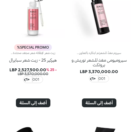
SPECIAL PROMO%
سيروم مغذٍّ للشعرتم ابتكاره بالتعاون مع مصفّف شعر المشاهير العالمي روسانو فيريتي.مفعول المنتج:يرمّم الشعر ويجعله حريرياً ولامعاً كما يغذّيه بعمق.مزايا المنتج: - يتمتّع بتركيبة كريمية خفيفة معزّزة بحمض الهيالورونيك وخلاصة الجوز الإيطالي المُستقدم من مصادر مستدامة؛ - يحارب جفاف الشعر* ويحسّن مظهر الشعر التالف ويحدّ من التكسّر*؛ - يتميّز بتركيبة معطّرة بنفحات الأزهار والمسك الناعمة التي تعزّز نعومة الشعر وتسهّل تسريحه**؛ - يتمتّع بتركيبة نباتيّة صرفة*** صُنِعت بنسبة 97% من مكوّنات مشتقّة من مواد خام طبيعيّة المنشأ؛ - يمكن استخدامه يومياً ويتناسب مع كافة أنواع الشعر.
زيت شعر لإطلالة شعر مجعّد محدّدة تدوم حتّى 72 ساعة، تمّ ابتكاره بالتعاون مع روسانو فيريتي، خبير تصفيف الشعر العالمي. يُعتبر هذا المنتج إكسيراً فعّالاً للعناية بجمال الشعر المجعّد وإشراقه. كما يحدّ من جفافه، ويُحدّد كل خصلة من دون إثقالها فيما يُعزّز جمالها من الاستخدام الأوّل. مزايا المنتج: - يتمتّع بتركيبة نباتية صرفة معزّزة بالبانثينول، والزيوت النباتية، وخلاصة اللوز الإيطالي مع 95% من المكوّنات المشتقّة من مواد خام طبيعية المنشأ - يحدّد خصلات الشعر المجعّد حتّى 72 ساعة، لتسهيل تسريحه وتعزيز لمعانه من الاستخدام الأوّل - يتميّز بقوام خفيف جدّاً من دون ترك أيّ قوامٍ دهني، كما أنّه معزّز بنفحات حلوة، وحامضة واستوائية - يمكن استخدامه يوميّاً على الشعر الجاف أو الرطب، مع بلسم تنظيف الشعر Spiral Shine Hair Cleansing Balm وكريم العناية بالشعر Spiral Shine Hair Enhancer Cream من المجموعة نفسها
سيروميومى مغذ للشعر نوريش و
هيركير 25 - زيت شعر سبايرال
بروتكت
2,527,500.00 LBP
- 25 %
3,370,000.00 LBP
3,370,000.00 LBP
+1
001
+1
001
أضف إلى السلة
أضف إلى السلة