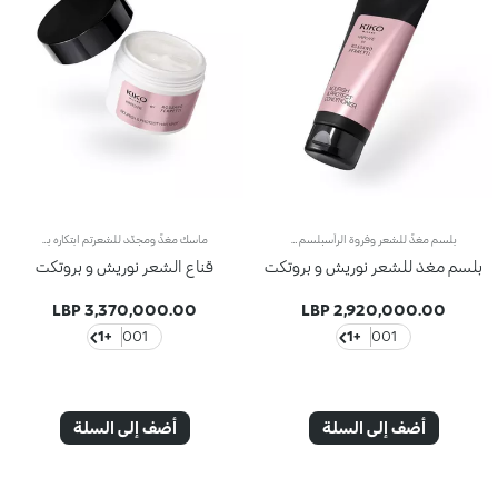
بلسم مغذٍّ للشعر وفروة الرأسبلسم مُغذٍّ تم ابتكاره بالتعاون مع مصفّف شعر المشاهير العالمي روسانو فيريتي.مفعول المنتج:يعتني بشعرك إذ يغذّيه وينعّمه ويسهّل تسريحه*.مزايا المنتج: - يتمتّع بتركيبة كريمية ناعمة معزّزة بحمض الهيالورونيك وخلاصة الجوز الإيطالي المُستقدم من مصادر مستدامة؛ - يرطّب** فروة الرأس لمكافحة الشعر الجاف؛ - يحسّن مظهر الشعر التالف ويحدّ من التكسّر*؛ - يتميّز بتركيبة سهلة الاستخدام ومعطّرة بنفحات الأزهار والمسك الناعمة التي تفكّ تشابك الشعر من دون إثقاله؛ - يتمتّع بتركيبة نباتيّة صرفة*** صُنِعت بنسبة 98% من مكوّنات مشتقّة من مواد خام طبيعيّة المنشأ؛ - يمكن استخدامه يومياً مع الشامبو من المجموعة نفسها، ويناسب كافة أنواع الشعر.
ماسك مغذٍّ ومجدِّد للشعرتم ابتكاره بالتعاون مع مصفّف شعر المشاهير العالمي روسانو فيريتي.مفعول المنتج:يعالج جفاف الشعر*، ليغدو مغذّى وناعماً.مزايا المنتج: - يتمتّع بتركيبة كريمية فاخرة معزّزة بحمض الهيالورونيك وخلاصة الجوز الإيطالي المُستقدم من مصادر مستدامة؛ - يحسّن مظهر الشعر التالف ويحدّ من التكسّر*؛ - يتميّز بتركيبة سهلة الاستخدام ومعطّرة بنفحات الأزهار والمسك الناعمة ليثبت على الشعر بدون عناء ويفكّ تشابكه من دون إثقاله؛ - يتمتّع بتركيبة نباتيّة صرفة** صُنِعت بنسبة 92% من مكوّنات مشتقّة من مواد خام طبيعيّة المنشأ؛ - يناسب جميع أنواع الشعر ويمكن استخدامه كعلاج يعزّز جماله لمرّة أو مرّتَين في الأسبوع.
بلسم مغذ للشعر نوريش و بروتكت
قناع الشعر نوريش و بروتكت
3,370,000.00 LBP
2,920,000.00 LBP
+1
001
+1
001
أضف إلى السلة
أضف إلى السلة