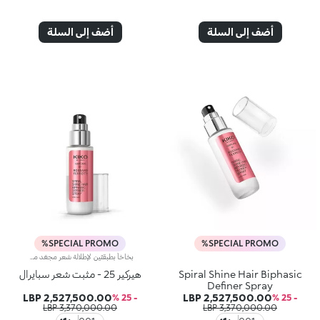
أضف إلى السلة
أضف إلى السلة
SPECIAL PROMO%
SPECIAL PROMO%
بخاخاً بطبقتَين لإطلالة شعر مجعّد محدّدة وكثيفة تدوم حتّى 72 ساعة، تمّ ابتكاره بالتعاون مع روسانو فيريتي، خبير تصفيف الشعر العالمي. يتمتّع هذا المنتج بتركيبة خفيفة جدّاً ومبتكرة من طبقتَين لمنح الشعر الانتعاش مع تأثير يدوم طويلاً لتعزيز جماله. لذا لا بدّ لك من اقتناء هذا المنتج الذي لا داعي لغسله للتألّق بشعر مجعّد لامع وكثيف بعد كل استخدام. مزايا المنتج: - يتمتّع بتركيبة نباتية صرفة معزّزة بالبانثينول، والزيوت النباتية، وخلاصة اللوز الإيطالي مع 97% من المكوّنات المشتقّة من مواد خام طبيعية المنشأ - يعزّز لمعان الشعر بنسبة 68% - يحدّد خصل الشعر المجعّد ويعزّز كثافته مع مرور الوقت - يتميّز بقوام خفيف جدّاً وغير دهني، معطّر بنفحات حلوة، وحامضة واستوائية - يمكن استخدامه يوميّاً على الشعر الجاف أو الرطب، مع بلسم تنظيف الشعر Spiral Shine Hair Cleansing Balm وكريم العناية بالشعر Spiral Shine Hair Enhancer Cream من المجموعة نفسها
Spiral Shine Hair Biphasic
هيركير 25 - مثبت شعر سبايرال
Definer Spray
2,527,500.00 LBP
2,527,500.00 LBP
- 25 %
- 25 %
3,370,000.00 LBP
3,370,000.00 LBP