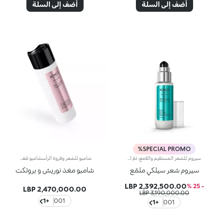
أضف إلى السلة
أضف إلى السلة
SPECIAL PROMO%
سيروم للشعر المستقيم واللامع، تمّ ابتكاره بالتعاون مع روسانو فيريتي، خبير تصفيف الشعر العالمي. يتمتّع هذا اللوشن الذي لا داعي لغسله بتأثير يساعد على فكّ تشابك الشعر ويمنح اللمعان والنعومة، بحيث يصبح أكثر استقامةً من الاستخدام الأوّل. لا بدّ لك من اقتنائه لتسريح شعرك وتحسين مظهره حتّى أثناء التنقّل.مزايا المنتج:- يتمتّع بتركيبة نباتية صرفة معزّزة بالبانثينول، والبروتينات النباتية، وخلاصة البرتقال الإيطالي مع 95% من المكوّنات المشتقّة من مواد خام طبيعية المنشأ - يعزّز لمعان الشعر ونعومته ويسهّل تسريحه، كما يحسّن مظهره - يحدّ من نسبة الشعيرات المتطايرة حتّى 72 ساعة- يتميّز بقوام خفيف جدّاً، معطّر بنفحات الأزهار، والمسك والحمضيات - يمكن استخدامه يوميّاً مع شامبو Silky Gloss Shampoo وبلسم Silky Gloss Conditioner من المجموعة نفسها.
شامبو للشعر وفروة الرأسشامبو مُغذٍّ تم ابتكاره بالتعاون مع مصفّف شعر المشاهير العالمي روسانو فيريتي.مفعول المنتج:تنظيف الشعر وفروة الرأس وإضفاء لمعان رائع على الشعر.مزايا المنتج: - يتمتّع بتركيبة كريمية خفيفة معزّزة بحمض الهيالورونيك وخلاصة الجوز الإيطالي المُستقدم من مصادر مستدامة؛ - يغذي فروة الرأس وينظّفها ويرطّبها* لمكافحة الشعر الجاف؛ - يحسّن مظهر الشعر التالف ويعزّز مرونته*؛ - يتميّز بتركيبة سهلة التطبيق ومعطّرة بنفحات الأزهار والمسك الناعمة التي تعزّز نعومة الشعر وتسهّل تسريحه**؛ - يتمتّع بتركيبة نباتيّة صرفة*** صُنِعت بنسبة 90% من مكوّنات مشتقّة من مواد خام طبيعيّة المنشأ؛ - يمكن استخدامه يومياً ويتناسب مع كافة أنواع الشعر.
سيروم شعر سيلكي ملمّع
شامبو مغذ نوريش و بروتكت
2,392,500.00 LBP
- 25 %
2,470,000.00 LBP
3,190,000.00 LBP
+1
001
+1
001