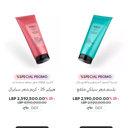
SPECIAL PROMO%
SPECIAL PROMO%
بلسماً للشعر المستقيم واللامع بتأثير يفكّ تشابكه، تمّ ابتكاره بالتعاون مع روسانو فيريتي، خبير تصفيف الشعر العالمي. يعزّز هذا الكريم لمعان الشعر ليصبح أكثر نعومةً وتغذيةً وسهل التسريح من الاستخدام الأوّل. وقد صمم هذا المنتج لتوفير نظام رائع للعناية بالشعر المستقيم. مزايا المنتج:- يتمتّع بتركيبة نباتية صرفة معزّزة بالبانثينول، والبروتينات النباتية، وخلاصة البرتقال الإيطالي مع 97% من المكوّنات المشتقّة من مواد خام طبيعية المنشأ - يعزّز لمعان الشعر بنسبة 11%- يزيد الشعر نعومةً من الاستخدام الأوّل - يحدّ من نسبة الشعيرات المتطايرة حتّى 72 ساعة - يساعد على فكّ تشابك الشعر من دون إثقاله- يتميّز بقوام خفيف جدّاً، معطّر بنفحات الأزهار، والمسك والحمضيات- يمكن استخدامه يوميّاً مع شامبو Silky Gloss Shampoo من المجموعة نفسها
الكريم لإطلالة شعر مجعّد محدّدة تدوم حتّى 72 ساعة، تمّ ابتكاره بالتعاون مع روسانو فيريتي، خبير تصفيف الشعر العالمي. يُعدّ هذا الكريم علاجاً لا يتطلّب الغسل للتألّق بشعر كثيف، ولامع وخصلات مجعّدة بتأثير مميّز. احصلي على شعر ناعم بتأثير يدوم طويلاً لتسريح الشعر المجعّد.مزايا المنتج: - يتمتّع بتركيبة نباتية صرفة معزّزة بالبانثينول، والزيوت النباتية، وخلاصة اللوز الإيطالي مع 97% من المكوّنات المشتقّة من مواد خام طبيعية المنشأ - يحدّد الشعر المجعّد ويحدّ من نسبة الشعيرات المتطايرة حتّى 72 ساعة - يعمل على العناية بالشعر المجعّد ليصبح خفيفاً ولامعاً- يتميّز بقوام خفيف جدّاً، معطّر بنفحات حلوة، وحامضة واستوائية - يمكن استخدامه يوميّاً مع بلسم تنظيف الشعر Spiral Shine Hair Cleansing Balm من المجموعة نفسها
بلسم شعر سيلكي ملمّع
هيركير 25 - كريم شعر سبايرال
2,392,500.00 LBP
2,190,000.00 LBP
- 25 %
- 25 %
3,190,000.00 LBP
2,920,000.00 LBP
+1
001
+1
001