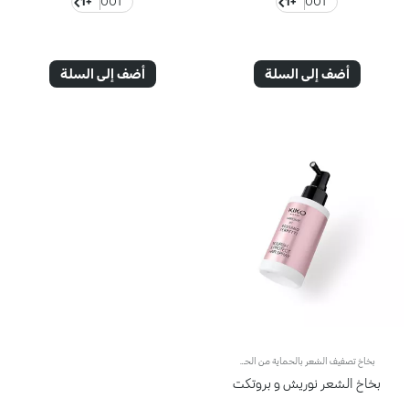
+1
001
+1
001
أضف إلى السلة
أضف إلى السلة
بخاخ تصفيف الشعر بالحماية من الحرارة، طُوِّر بالتعاون مع Rossano Ferretti، مصفف شعر المشاهير العالمي. مثالي لـ:تغذية الشعر وتليينه، مع المساعدة في حمايته من حرارة أدوات الفرد ومجففات الشعر أثناء التصفيف. ما الذي يجعله مميزًا :- قوامه الخفيف مُعزَّز بمركّب من حمض الهيالورونيك وخلاصة الجوز الإيطالي المستدام المصدر- يوفر حماية من الحرارة تصل إلى 230 درجة مئوية، ويكافح التجعد والشعر الكهربائي منذ الاستخدام الأول- تركيبته النباتية تحتوي على 92% من المكونات المشتقة من مواد خام ذات أصل طبيعي- سهل الرش على جميع أنحاء الشعر، ومُعطَّر بعبقات زهرية ومسكية خفية- مناسب لجميع أنواع الشعر ويمكن استخدامه كعلاج تجميلي قبل التصفيف، سواء كان الشعر مستقيمًا أو متموجًا، وبالتكرار المرغوب.
بخاخ الشعر نوريش و بروتكت