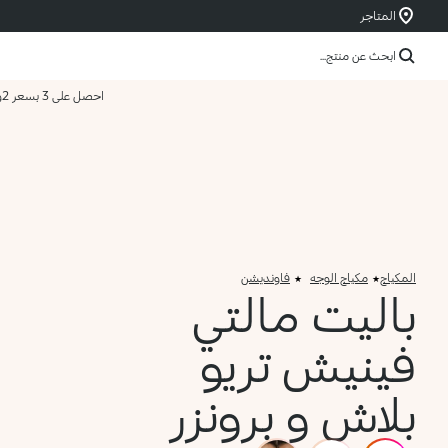
المتاجر
ابحث عن منتج...
احصل على 3 بسعر 2
و
المكياج
مكياج الوجه
فاونديشن
باليت مالتي
فينيش تريو
بلاش و برونزر