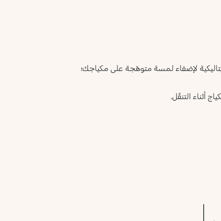
ميتاليكية لإضفاء لمسة متوهّجة على مكياجك؛
ج أثناء التنقّل.
ا