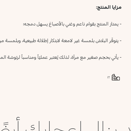
مزايا المنتج:
- يمتاز المنتج بقوام ناعم وغني بالأصباغ يسهل دمجه؛
- يتوفّر البلاش بلمسة غير لامعة لابتكار إطلالة طبيعية، وبلمسة 
- يأتي بحجم صغير مع مرآة، لذلك يُعتبر عمليّاً ومناسباً لرتوشة المكيا
IT
 ينال إعجابك أيضً