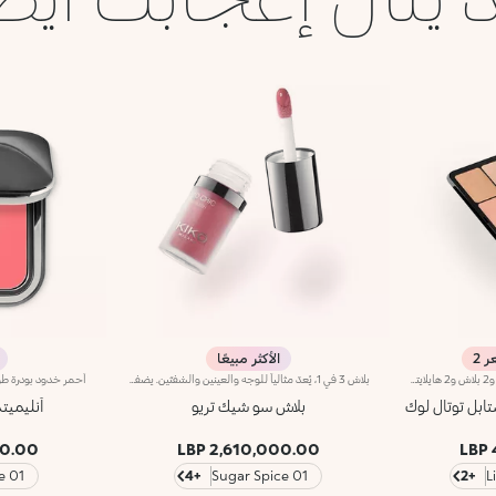
الأكثر مبيعًا
باليت بودرة للوجه تتألف من 2 برونزر، و2 بلاش و2 هايلايتر.مفعول المنتج:يعزز مزايا الوجه لابتكار إطلالة مكياج متعددة اللمسات باستخدام منتج واحد فقط.مزايا المنتج:- يحتوي على 3 أنواع مختلفة من بودرات الوجه (برونزر وبلاش وهايلايتر) كلّ منها بلمستَين مختلفتَين، إحداهما غير لامعة والأخرى ميتاليكية؛- يمتاز المنتج الغني بالأصباغ بقوام حريري ناعم يسهل دمجه؛- يتمتّع بمرآة مدمجة وتصميم رفيع، فيعدّ عملياً وسهل الاستخدام أثناء التنقل؛- يتميّز بتصميم بسيط وأنيق مع خطوط ناعمة وشعار KK الشهير المنقوش عليه، ليبدو أيقونياً وفاخراً.
بلاش 3 في 1، يُعدّ مثالياً للوجه والعينين والشفتَين. يضفي هذا البلاش لمسة ألوان مخملية الملمس على البشرة ويزيّن الشفتَين والخدَين بألوان نابضة بالحيوية، كما يمتاز بقوامٍ يخاطب الحواس وتتعدد استخداماته فيصلح لابتكار عددٍ لامتناهٍ من الإطلالات. مواصفات المنتج: - يتمتّع بتركيبة تدوم حتى 8 ساعات - يمتاز بقوام يتغلغل في البشرة وتمتصّه بسهولة، ليضفي عليها لمسة إشراق صحية - يتيح لكِ ابتكار إطلالات مونوكرومية أنيقة، حيث يبرز جمال شفتيك وملامح وجهك بتمريرات خفيفة - يمنحك لمسة طبيعية وغير لامعة رائعة الجمال - يوفّر تغطية متوسّطة إلى كاملة
تابل توتال لوك
بلاش سو شيك تريو
أنليميت
00 LBP
2,610,000.00 LBP
01 Coral Rose
+4
01 Sugar Spice
+2