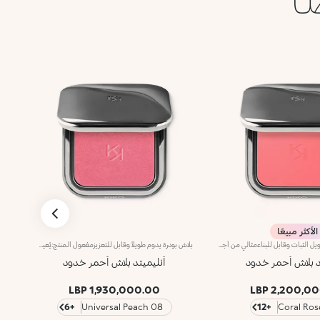
الأكثر مبيعًا
أحمر خدود بودرة طويل الثبات وقابل للبناءمثالي من أجل:إنعاش البشرة من الصباح حتى الليل مع توهج صحي لا يقاوم.يتميز لأنه:-يتميز بقوام بودرة مضغوطة مخملية فائقة الصباغة تضيف لمسة لون للوجه، تدوم حتى 12 ساعة.-يمتزج على البشرة فوراً، مانحاً شعوراً رائعاً بالراحة.-سهل الدمج، مما يتيح لك بناء اللون من خفيف إلى كثيف حسب الرغبة.-متوفر بتشطيبات مطفية ولامعة.التغليف العملي المزود بمرآة مدمجة يجعله مثالياً لتصحيح المكياج أثناء
بلاش بودرة يدوم طويلاً وقابل للتعزيزمفعول المنتج:يُعيد الحيوية إلى البشرة من الصباح وحتى المساء ويمنحها توهّجاً صحياً لا يُقاوم.مزايا المنتج:- يتمتّع بقوام بودري مضغوط مخملي وغني بالأصباغ، يضفي لمسة ألوان مميّزة على البشرة تدوم حتّى 12 ساعة*؛- يندمج فوراً على البشرة ويمنحها شعوراً فوريّاً بالراحة؛- يسهل دمجه بشكل يسمح بتعزيز تأثيره من الخفيف إلى الكثيف؛- يتوفّر بلمسة غير لامعة وبلمسة ميتاليكيّة؛- يأتي في عبوة عملية مزوّدة بمرآة ما يجعله مثاليّاً لرتوشة المكياج أثناء التنقل.منتج مُختبر من قبل أطباء الجلدلا يؤدّي إلى ظهور الرؤوس السوداء
د بلاش أحمر خدود
أنليميتد بلاش أحمر خدود
1,930,000.00 LBP
2,200,000.
+6
08 Universal Peach
+12