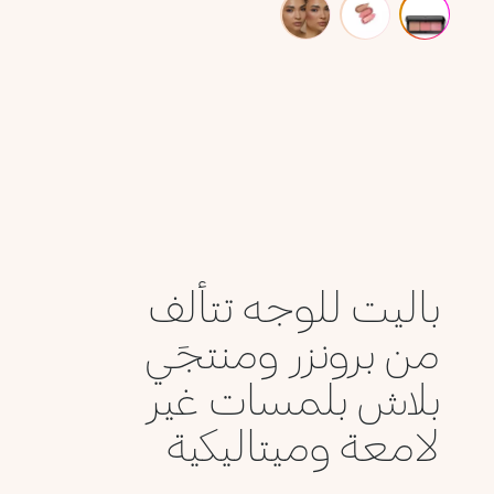
باليت للوجه تتألف
من برونزر ومنتجَي
بلاش بلمسات غير
لامعة وميتاليكية