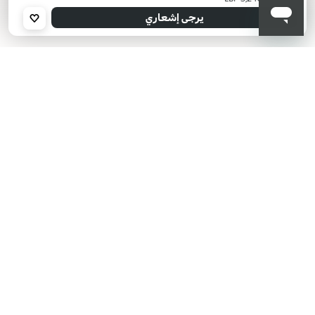
عنوان البريد الإلكتروني *
يرجى إشعاري
أؤكد أنني قرأت سياسة الخصوصية وأوافق على إرسال بياناتي لتلقي الرسائل
الإعلانية.
سياسة الخصوصية
KIKO هل تبحث عن فعاليات؟
أحدث الأخبار؟ عروض مذهلة؟
اشترك في نشرتنا البريدية!
أدخل بريدك الإلكتروني
بعد قراءة وفهم سياسة الخصوصية، وأني قد تجاوزت 18 عامًا، وأدرك أن موافقتي
مجانية وقابلة للسحب في أي وقت وفقًا للتعليمات الواردة في سياسة الخصوصية،
ووفقًا للمادتين 6 و 7 من اللائحة العامة لحماية البيانات (GDPR)، أوافق على معالجة
بياناتي الشخصية من قبل KIKO S.p.A.