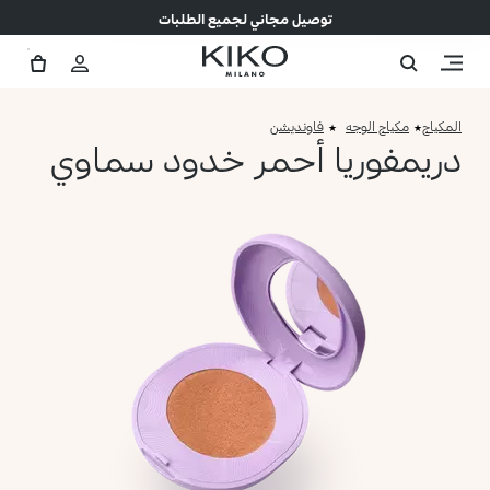
توصيل مجاني لجميع الطلبات
المكياج
مكياج الوجه
فاونديشن
دريمفوريا أحمر خدود سماوي