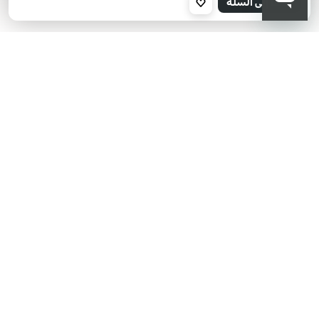
أضف إلى السلة
30
Pearly
Sea
Blue
KIKO هل تبحث عن فعاليات؟
أحدث الأخبار؟ عروض مذهلة؟
اشترك في نشرتنا البريدية!
أدخل بريدك الإلكتروني
بعد قراءة وفهم سياسة الخصوصية، وأني قد تجاوزت 18 عامًا، وأدرك أن موافقتي
مجانية وقابلة للسحب في أي وقت وفقًا للتعليمات الواردة في سياسة الخصوصية،
ووفقًا للمادتين 6 و 7 من اللائحة العامة لحماية البيانات (GDPR)، أوافق على معالجة
بياناتي الشخصية من قبل KIKO S.p.A.
سياسة الخصوصية