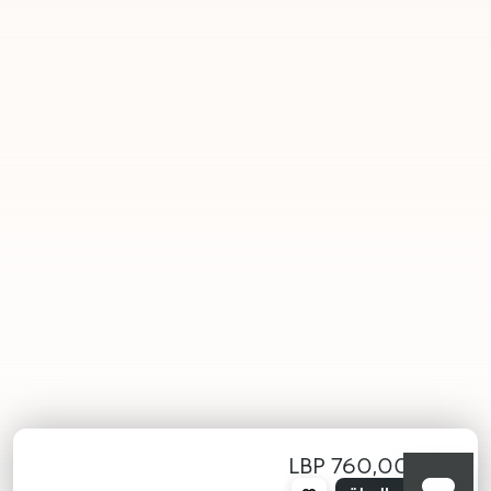
760,000.00 LBP
محدد