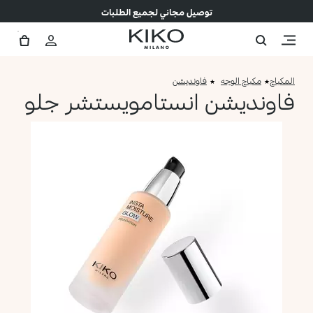
توصيل مجاني لجميع الطلبات
المكياج
مكياج الوجه
فاونديشن
فاونديشن انستامويستشر جلو