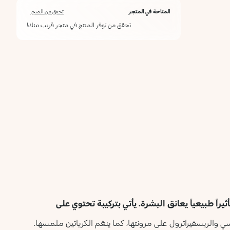
المتاحة في المتجر
تحقق من المتجر
تحقق من توفر المنتج في متجر قريب منك!
نديشن السائل بعامل حماية SPF 15، ويوفّر تأثيراً طبيعياً يعانق البشرة. يأتي بتركيبة تحتوي على
والريسفيراترول على مرونتها، كما ينعّم الكرياتين ملمسها.