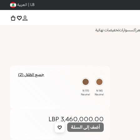
LB | العربية
عر
إكسسوارات
تخفيضات نهائية
جميع الظلال (2)
170 N
145 N
Neutral
Neutral
3,460,000.00 LBP
أضف إلى السلة