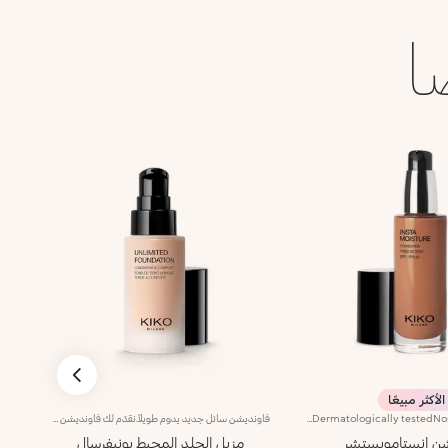
ا
الأكثر مبيعًا
Perfecting and moisturising SPF 25 liquid foundation. Ideal for:giving the face an even and radiant complexion, camouflaging blemishes and smoothing the skin with a perfecting optical effect, like a photographic filter. It's special because :-Its innovative formula enriched with raspberry extract and aloe vera is tested to moisturise the skin for up to 24 hours;-It has a radiant finish and a light and comfortable texture that absorbs quickly;-It blends beautifully into the face, leaving it smooth and velvety;-Its coverage is medium and easily buildable;-It is particularly good for normal to dry skin;-It contains sun filters which contribute to protecting the epidermis from the effects of UV rays;-Its elegant packaging with handy dispenser allows you to measure out exactly the right amount of product;-Its many shades adapt to every type of complexion. Dermatologically testedNon-comedogenic
فاونديشن سائل جديد يدوم طويلاً.نقدّم لك فاونديشن سائلاً جديداً بقوام خفيف يدوم حتى 24 ساعة*. مقاوم للسيلان**.مفعول المنتج:يوفّر مكياج ثابتاً يدوم طوال اليوم، من دون الحاجة إلى الرتوشة!مزايا المنتج:- يتمتّع بقوام ناعم مخملي فينساب بسلاسة على البشرة؛- يوفّر راحة تدوم طوال اليوم من دون شدّ البشرة.- يتناسب مع كافة أنواع البشرة، ويضفي عليها لمسة طبيعية غير لامعة مع تغطية قابلة للتعزيز للحصول على نتائج احترافية.
شن انستامويستشر
مزيل الجلد المحيط يونيفرسال