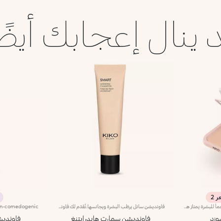
 ينال إعجابك أيضً
فاونديشن بودرة مدمجاً ومرطّباً ومنعّماً للبشرة يمتاز هذا المنتج بقوام خفيف وحسّي لم يسبق له مثيل، حيث يذوب كما الكريم ويتغلغل في البشرة ليعززها بلمسة حريرية ناعمة. كذلك، تمّ تطوير المنتج باستخدام مركبات معززة بتكنولوجيا Liposphere Matrix، توفّر للبشرة راحة استثنائية ويخفي مظهر التجاعيد. مواصفات المنتج: - يتمتّع بتركيبة مطورة معززة بحمض الهيالورونيك وتكنولوجيا Liposphere Matrix وخلاصة الورد - يوفّر ترطيباً يدوم حتى 8 ساعات - يمنحك لمسة طبيعية وغير لامعة - يوفّر تغطية متوسطة قابلة للتعديل - يساعد في تقليص مظهر التجاعيد - يلائم جميع أنواع البشرة، منها البشرة الناضجة - يسهل دمجه، فيخفي التغيرات في اللون والشوائب في خطوة واحدة بسيطة - يضمّ مرآةً وإسفنجة مدمجتَين لتطبيقه ورتوشته أثناء التنقل.
فاونديشن سائل يرطّب البشرة ويجانسها.نُقدّم لك فاونديشن سائل يرطّب البشرة ويجانسها لتوفير إطلالة مثالية بتأثير طبيعي لا تشوبه شائبة.يضمن لك قوامه المرطّب تغطية متوسّطة قابلة للتعزيز بسهولة وبشرة مثاليّة بلمسة ساتانية تدوم طويلاً. لذلك يُعتبر هذا المنتج
وزد
فاونديشن سمارت هايدرايتنغ
فاوندي