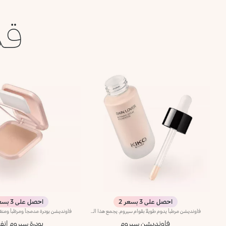
قد
احصل على 3 بسعر 2
احصل على 3 بسعر 2
فاونديشن مرطباً يدوم طويلاً بقوام سيروم. يجمع هذا المنتج خصائص السيروم الحسية مع مزايا الفاونديشن المنعّمة ليجعل بشرتك مثالية، كما يساعد في تعزيز تماسكها ومرونتها. مواصفات المنتج: - يتمتّع بتركيبة متطورة معززة بحمض الهيالورونيك والنياسيناميد ومياه الورد - يوفّر ترطيباً فورياً يدوم حتى 8 ساعات - يمتاز بلمسة مشرقة وناعمة تعانق البشرة - يوفّر تغطية متوسّطة للحصول على نتيجة قابلة للتعديل بحسب متطلباتك - يسهل دمجه، فيخفي التغيرات في اللون والشوائب في خطوة واحدة بسيطة - يلائم البشرة الناضجة أيضاً - يضمّ رأس ضخّ ليُخرج الكمية المثالية من المنتج
فاونديشن سيروم
بودرة سيروم انفي