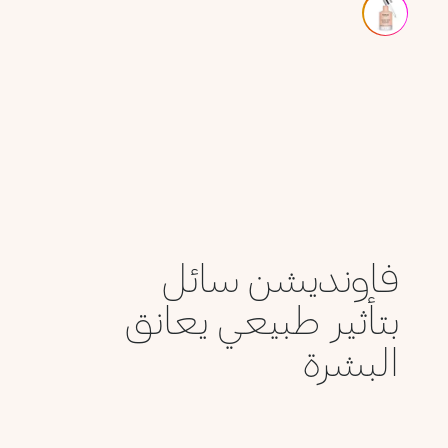
فاونديشن سائل
بتأثير طبيعي يعانق
البشرة