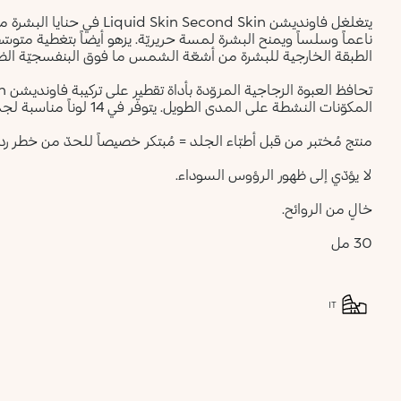
يتغلغل فاونديشن  Second Skin
ناعماً وسلساً ويمنح البشرة لمسة حريريّة. يزهو أيضاً بتغطية متوس
الطبقة الخارجية للبشرة من أشعّة الشمس ما فوق البنفسجيّة الضا
المكوّنات النشطة على المدى الطويل. يتوفّر في 14 لوناً مناسبة لجميع أنواع البشرة.
منتج مُختبر من قبل أطبّاء الجلد = مُبتكر خصيصاً للحدّ من خطر 
لا يؤدّي إلى ظهور الرؤوس السوداء.
خالٍ من الروائح.
30 مل
IT