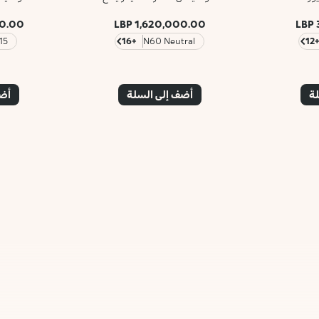
00 LBP
1,620,000.00 LBP
5 G. Gold
+16
N60 Neutral
+1
لة
أضف إلى السلة
أضف