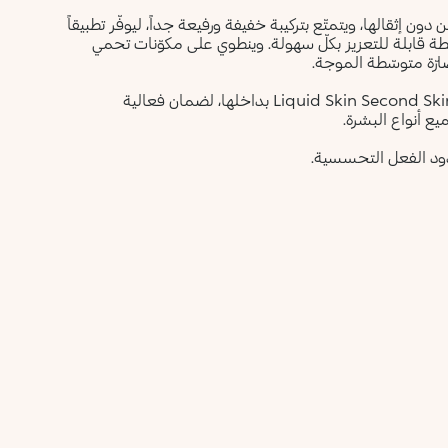
Liquid Skin في حنايا البشرة من دون إثقالها، ويتمتّع بتركيبة خفيفة ورفيعة جداً، ليوفّر تطبيقاً
ّطة قابلة للتعزيز بكلّ سهولة. وينطوي على مكوّنات تحمي
رّة متوسّطة الموجة.
تحافظ العبوة الزجاجية المزوّدة بأداة تقطير على تركيبة فاونديشن Liquid Skin Second Skin بداخلها، لضمان فعالية
ردود الفعل التحسسية.