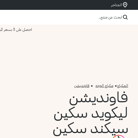
المتاجر
ابحث عن منتج...
احصل على 3 بسعر 2
و
المكياج
مكياج الوجه
فاونديشن
فاونديشن
ليكويد سكين
سيكند سكين