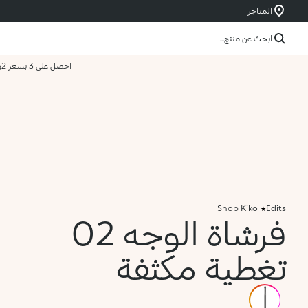
المتاجر
ابحث عن منتج...
احصل على 3 بسعر 2
و
Shop Kiko
Edits
فرشاة الوجه 02
تغطية مكثفة