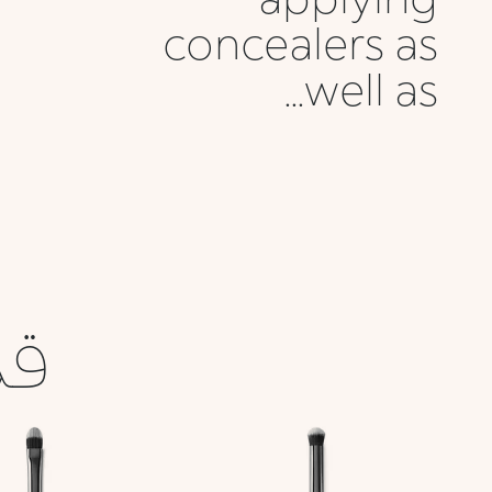
concealers as
well as...
قد