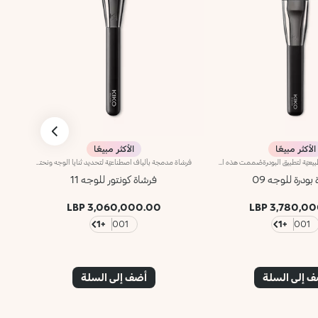
الأكثر مبيعًا
الأكثر مبيعًا
فرشاة كبيرة بألياف طبيعيّة لتطبيق البودرةصُممت هذه الفرشاة لتطبيق ودمج مختلف أنواع البودرة المضغوطة والسائبة.تُوفّر هذه الشعيرات الكثيفة إمكانية تطبيق المنتج بطريقة سهلة وسريعة لتتألّقي بإطلالة متجانسة. تمتاز الشعيرات الطبيعية عالية الجودة بنعومتها، وتسمح لك بدمج القوامات بلطف ودقّة للحصول على نتائج احترافية. تلتقط الشعيرات الاصطناعيّة المتماسكة الكميّة المناسبة من المنتج وتطبّقه بطريقة مثاليّة.علاوةً على ذلك، تمتاز الفرشاة بمقبض أسود غير لامع يضفي عليها طابعاً أنيقاً وعصرياً واحترافياً، كما تتباهى بحلقة معدنية تتشح باللون الرصاصي وتزدان بشعار العلامة KK المنقوش عليها ليزيدها رقياً. ويأتي المقبض بتصميم بيضاوي وعملي يسهّل استخدام الفرشاة ويزيد القدرة على التحكّم بها.
فرشاة مدمجة بألياف اصطناعيّة لتحديد ثنايا الوجه ونحتهانقدّم لك فرشاة مدمجة لتحديد ثنايا الوجه بدقة عالية، ويحلو استخدامها لتطبيق المنتجات الكريمية والبودرية.يمتاز المنتج بشعيرات كثيفة ويأتي بتصميم مدمج، فيتبع خطّ الفكّ ويبرز عظمتَي الخدّين لمكياج محدّد وراقٍ. وتُعدّ شعيراته عالية الجودة مرنة ومتينة، كما يمتاز بفعالية عالية في تطبيق المنتجات ودمجها.علاوةً على ذلك، تمتاز الفرشاة بمقبض أسود غير لامع يضفي عليها طابعاً أنيقاً وعصرياً واحترافياً، كما تتباهى بحلقة معدنية تتشح باللون الرصاصي وتزدان بشعار العلامة KK المنقوش ليزيدها رقياً. ويأتي المقبض بتصميم بيضاوي وعملي يسهّل استخدام الفرشاة ويزيد القدرة على التحكّم بها.
بودرة للوجه 09
فرشاة كونتور للوجه 11
3,060,000.00 LBP
3,780,000.
+1
001
+1
001
 إلى السلة
أضف إلى السلة