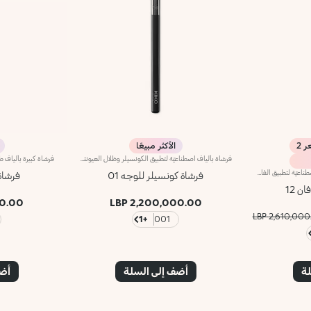
الأكثر مبيعًا
فرشاة بألياف اصطناعيّة لتطبيق الكونسيلر وظلال العيونتمتاز الفرشاة المسطّحة برأس مدوّر وتُعدّ مثاليّة لتطبيق الكونسيلر وظلال العيون السائلة أو الكريميّة.تأتي بألياف اصطناعية ناعمة لا تمتصّ المنتج بل توزّعه على البشرة بالتساوي وبدقة عالية لتوفر تغطية لا تشوبها شائبة. وتتمتّع بشعيرات عالية الجودة ومرنة ومتينة تمتاز بفعالية عالية في تطبيق مختلف القواماتعلاوةً على ذلك، تمتاز الفرشاة بمقبض أسود غير لامع يضفي عليها طابعاً أنيقاً وعصرياً واحترافياً، كما تتباهى بحلقة معدنية تتشح باللون الرصاصي وتزدان بشعار العلامة KK المنقوش عليها ليزيدها رقياً. ويأتي المقبض بتصميم بيضاوي وعملي يسهّل استخدام الفرشاة ويزيد القدرة على التحكّم بها.
فرشاة مخروطيّة الشكل بشعيرات اصطناعيّة لتطبيق الفاونديشن السائل أو الكريمي.تتميّز هذه الفرشاة بشعيرات فريدة بطول متفاوت لتطبيق الفاونديشن بسهولة وسرعة وراحة فتتألّقي بإطلالة طبيعية بتأثير إيربراش. توفّر الشعيرات المصنوعة من الألياف الاصطناعية المرنة والمتينة فعالية عالية في تطبيق المنتج. تتمتّع الفرشاة بشعيرات ناعمة على البشرة،علاوةً على ذلك، تمتاز الفرشاة بمقبض أسود غير لامع يضفي عليها طابعاً أنيقاً وعصرياً واحترافياً، كما تتباهى بحلقة معدنية تتشح باللون الرصاصي وتزدان بشعار العلامة KK المنقوش ليزيدها رقياً. ويأتي المقبض بتصميم بيضاوي وعملي يسهّل استخدام الفرشاة ويزيد القدرة على التحكّم بها.
فرشاة كونسيلر للوجه 01
فرشاة 
ن 12
00 LBP
2,200,000.00 LBP
2,610,000.00
+1
001
لة
أضف إلى السلة
أضف