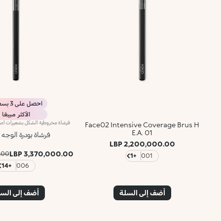
احصل على 3 بسعر 2
الأكثر مبيعًا
Face02 Intensive Coverage Brus H
E.A. 01
فرشاة بودرة الوجه فا
2,200,000.00 LBP
3,370,000.00 LBP
 LBP
+1
001
+14
006
أضف إلى السلة
أضف إلى الس