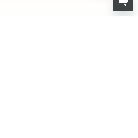
001
KIKO هل تبحث عن
فعاليات؟ أحدث الأخبار؟
عروض مذهلة؟
اشترك في نشرتنا
البريدية!
أدخل بريدك الإلكتروني
بعد قراءة وفهم سياسة الخصوصية، وأني قد تجاوزت 18 عامًا، وأدرك أن موافقتي