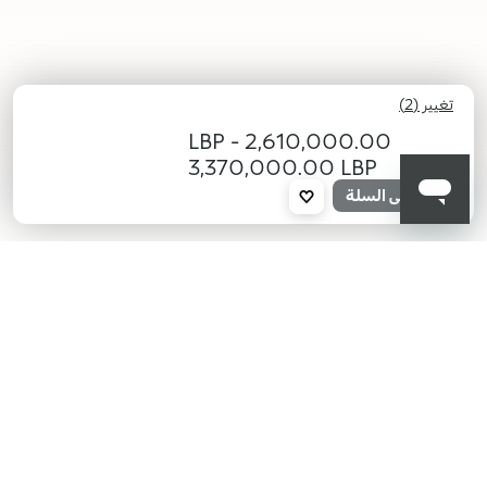
تغيير (2)
-
2,610,000.00 LBP
3,370,000.00 LBP
013
006
أضف إلى السلة
KIKO هل تبحث عن فعاليات؟
أحدث الأخبار؟ عروض مذهلة؟