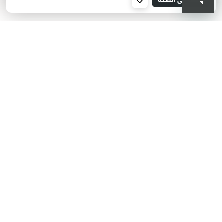
001
KIKO هل تبحث عن فعاليات؟
أحدث الأخبار؟ عروض مذهلة؟
اشترك في نشرتنا البريدية!
أدخل بريدك الإلكتروني
بعد قراءة وفهم سياسة الخصوصية، وأني قد تجاوزت 18 عامًا، وأدرك أن موافقتي
مجانية وقابلة للسحب في أي وقت وفقًا للتعليمات الواردة في سياسة الخصوصية،
ووفقًا للمادتين 6 و 7 من اللائحة العامة لحماية البيانات (GDPR)، أوافق على معالجة
بياناتي الشخصية من قبل KIKO S.p.A.
سياسة الخصوصية