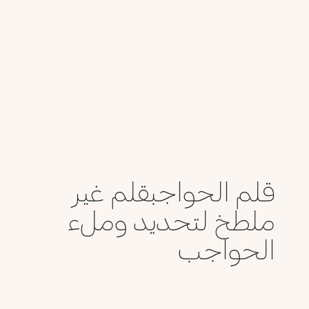
قلم الحواجبقلم غير
ملطخ لتحديد وملء
الحواجب