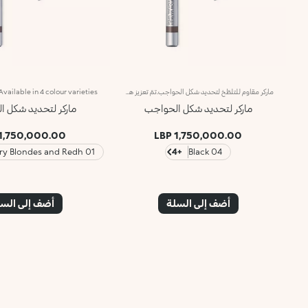
ماركر مقاوم للتلطّخ لتحديد شكل الحواجب.تمّ تعزيز هذا المنتج بخلاصة الجينسينغ والفيتامين بي5، لتأخير عملية تقدّم البشرة وبصيلات الشعر في السن.يتمتّع قلم تحديد الحواجب Eyebrow Marker بنظام "الشعيرات الدقيقة" الذي يتحكّم بكمية المنتج التي يُخرجها، لتتمكّني من رسم حاجبيك بدقة وبدون تلطّخ.ويتيح لك رأس أداة التطبيق الدقيق، قدرة تحكّم ودقة عالية.يتوفّر في 4 ألوان مختلفة
ماركر لتحديد شكل الحواجب
ماركر لتحديد شكل 
1,750,000.00 LBP
1,750,000.00 LBP
01 Strawberry Blondes and Redh
+4
04 Black
أضف إلى السلة
أضف إلى الس