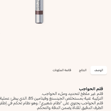
الوصف
النتائج
قائمة المكونات
قلم الحواجب
قلم غير ملطخ لتحديد وملء الحواجب.
التركيبة غنية بمستخلص الجينسنغ وفيتامين B5، الذي يبطئ عملية شيخوخة الجلد وبصيلات الشعر.
قلم الحواجب يحتوي على "نظام شعيري"، وهو نظام تحكم في إطلا
الطرف الدقيق للأداة يضمن الدقة والتحكم.