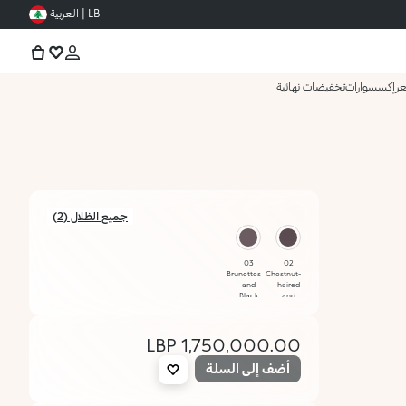
LB | العربية
عر
إكسسوارات
تخفيضات نهائية
جميع الظلال (2)
03
02
Brunettes
Chestnut-
and
haired
Black
and
haired
Blonde
1,750,000.00 LBP
أضف إلى السلة