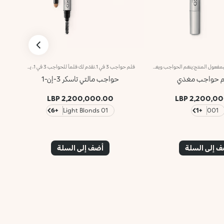
سيروم مغذٍّ للحواجبمفعول المنتج:ينعّم الحواجب ويغذيها ويحدّدها للتألّق بنظرة ثاقبة وجذابة.مزايا المنتج:- يتمتّع بقوام شفّاف وفائق الخفّة- تمّ تزويده بأداة تطبيق جديدة على شكل قلم تضمن تطبيقاً سهلاً ومريحاً- يمتاز بتركيبة معزّزة بزيت الأرغان لتعزيز كثافة الحواجب ونعومتها واتّساقها
قلم حواجب 3 في 1.نقدّم لك قلماً للحواجب 3 في 1، يعمل على تمشيط الحواجب وهندمتها، ويأتي مزوّداً بقلم لتحديد الحواجب مع بودرة لملء الفراغات فيها ودمجها.مزايا المنتج:- يُعتبر متعدّد الاستخدامات والأغراض، ويمنحك حواجب محدّدة ومهندمة في كافة المناسبات- يُعدّ سهل التطبيق والتعزيز للتألّق بحواجب احترافية- يتوفّر في 6 ألوان رائعة تتناسب مع كافة ألوان البشرة- يمتاز القلم بتركيبة معزّزة بالشموع والزيوت، فينساب بسلاسة على البشرة ويوفّر تطبيقاً سهلاً ومتجانساً
م حواجب مغذي
حواجب مالتي تاسكر 3-إن-1
2,200,000.00 LBP
2,200,000.
+6
01 Light Blonds
+1
001
 إلى السلة
أضف إلى السلة