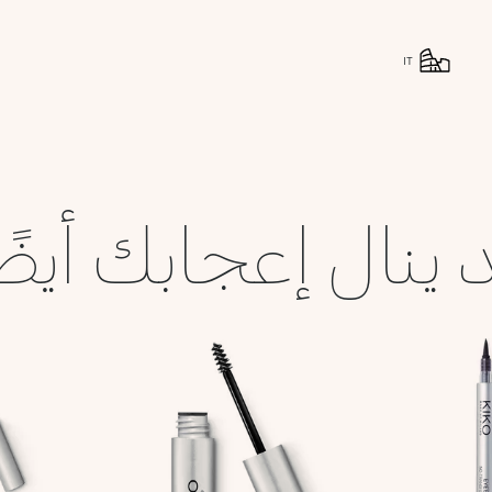
IT
 ينال إعجابك أيضً