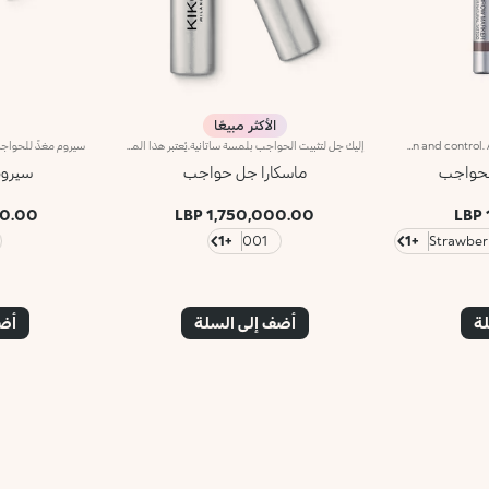
الأكثر مبيعًا
Non staining marker for outlining and filling in the eyebrowsThe formula is enriched with ginseng extract and vitamin B5, which slows down the aging process of the skin and the hair bulbs. Eyebrow Marker has a ''capillary system,'' a controlled product-release system that allows a natural design of the eyebrows to be drawn without smudging. The applicator's fine tip ensures precision and control. Available in 4 colour varieties.
إليك جِل لتثبيت الحواجب بلمسة ساتانية.يُعتبر هذا المنتج مناسباً لتحديد الحواجب وملئها وتشكيلها إلى جانب تعزيز لونها بلمسة ساتانية راقية.يثبت هذا الجِل الخفيف طويلاً من دون ترك أيّ آثار.تضمن الفرشاة الصغيرة الفريدة تطبيقاً بمنتهى الدقّة للحصول على نتائج مثاليّة واحترافية مبهرة.تركيبة لا تسبّب الجفاف ولا تلتصق.مختبر من قبل أطباء العيون.
الحواجب
ماسكارا جل حواجب
سيرو
00 LBP
1,750,000.00 LBP
+1
001
+1
لة
أضف إلى السلة
أضف