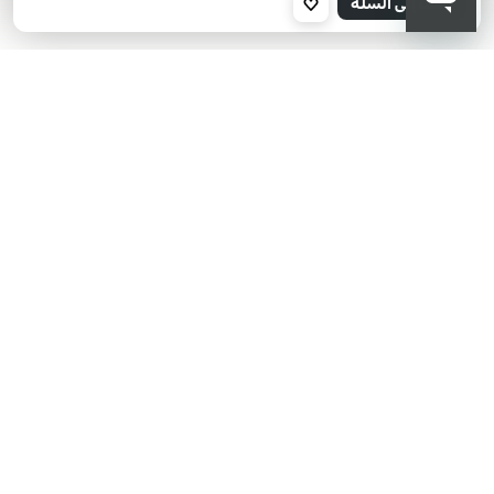
أضف إلى السلة
05
Brown
KIKO هل تبحث عن فعاليات؟
أحدث الأخبار؟ عروض مذهلة؟
اشترك في نشرتنا البريدية!
أدخل بريدك الإلكتروني
بعد قراءة وفهم سياسة الخصوصية، وأني قد تجاوزت 18 عامًا، وأدرك أن موافقتي
مجانية وقابلة للسحب في أي وقت وفقًا للتعليمات الواردة في سياسة الخصوصية،
ووفقًا للمادتين 6 و 7 من اللائحة العامة لحماية البيانات (GDPR)، أوافق على معالجة
بياناتي الشخصية من قبل KIKO S.p.A.
سياسة الخصوصية