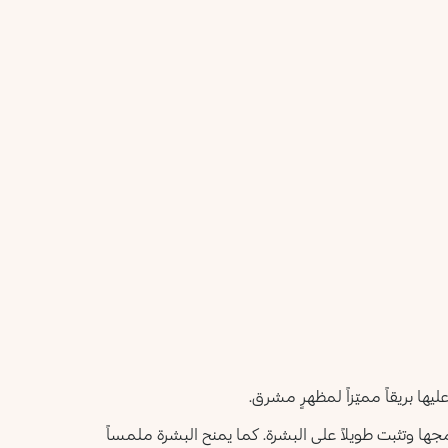
أعلمني عند توفره
يرجى إدخال عنوان بريدك الإلكتروني، وسنرسل لك رسالة عند
ليس الآن
توفر المنتج.
عنوان البريد الإلكتروني *
أؤكد أنني قرأت سياسة الخصوصية وأوافق على إرسال بياناتي
لتلقي الرسائل الإعلانية.
سياسة الخصوصية
يرجى إشعاري
يها بريقاً مميّزاً لمظهرٍ مشرق.
مجها وتثبت طويلاً على البشرة. كما يمنح البشرة ملمساً