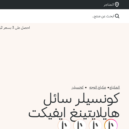
المتاجر
ابحث عن منتج...
احصل على 3 بسعر 2
و
المكياج
مكياج الوجه
كونسيلرز
كونسيلر سائل
هايلايتينغ ايفيكت