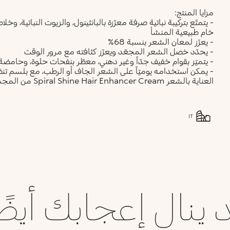
مزايا المنتج:
خام طبيعية المنشأ
- يعزّز لمعان الشعر بنسبة 68%
- يحدّد خصل الشعر المجعّد ويعزّز كثافته مع مرور الوقت
- يتميّز بقوام خفيف جدّاً وغير دهني، معطّر بنفحات حلوة، وحامضة
العناية بالشعر Spiral Shine Hair Enhancer Cream من المجموعة نفسها
IT
 ينال إعجابك أيضً