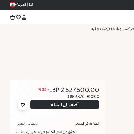
LB | العربية
عر
إكسسوارات
تخفيضات نهائية
2,527,500.00 LBP
- 25 %
3,370,000.00 LBP
أضف إلى السلة
المتاحة في المتجر
تحقق من المتجر
تحقق من توفر المنتج في متجر قريب منك!