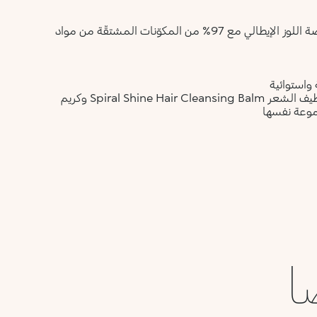
- يتمتّع بتركيبة نباتية صرفة معزّزة بالبانثينول، والزيوت النباتية، وخلاصة اللوز الإيطالي مع 97% من المكوّنات المشتقّة من مواد
 واستوائية
- يمكن استخدامه يوميّاً على الشعر الجاف أو الرطب، مع بلسم تنظيف الشعر Spiral Shine Hair Cleansing Balm وكريم
ا