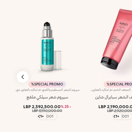
SPECIAL PROMO%
SPECIAL PR
بلسماً منظفاً للشعر المجعّد الناعم، تمّ ابتكاره بالتعاون مع روسانو فيريتي، خبير تصفيف الشعر العالمي. يتمتّع هذا المنتج بقوام استثنائي مناشد للحواس لتنظيف الشعر المجعّد وإبراز جماله ولمعانه وتجعّداته. كما يجمع بين قوام البلسم الكريمي وفعالية الشامبو لتعزيز جمال كل خصلة متجعّدة.مزايا المنتج:- يتمتّع بتركيبة نباتية صرفة معزّزة بالبانثينول، والزيوت النباتية، وخلاصة اللوز الإيطالي مع 93% من المكوّنات المشتقّة من مواد خام طبيعية المنشأ- يزيد لمعان الشعر بنسبة 31% مقارنةً بالشعر غير المُعالج- يحدّ من نسبة الشعيرات المتطايرة ويحدّد الخصل المجعّدة حتّى 72 ساعة- يعزّز ترطيب فروة الرأس بنسبة 15%- يتميّز بقوام خفيف جدّاً، معطّر بنفحات حلوة، وحامضة واستوائية- يسهّل تسريح الشعر- يمكن استخدامه يومياً
سيروم للشعر المستقيم واللامع، تمّ ابتكاره بالتعاون مع روسانو فيريتي، خبير تصفيف الشعر العالمي. يتمتّع هذا اللوشن الذي لا داعي لغسله بتأثير يساعد على فكّ تشابك الشعر ويمنح اللمعان والنعومة، بحيث يصبح أكثر استقامةً من الاستخدام الأوّل. لا بدّ لك من اقتنائه لتسريح شعرك وتحسين مظهره حتّى أثناء التنقّل.مزايا المنتج:- يتمتّع بتركيبة نباتية صرفة معزّزة بالبانثينول، والبروتينات النباتية، وخلاصة البرتقال الإيطالي مع 95% من المكوّنات المشتقّة من مواد خام طبيعية المنشأ - يعزّز لمعان الشعر ونعومته ويسهّل تسريحه، كما يحسّن مظهره - يحدّ من نسبة الشعيرات المتطايرة حتّى 72 ساعة- يتميّز بقوام خفيف جدّاً، معطّر بنفحات الأزهار، والمسك والحمضيات - يمكن استخدامه يوميّاً مع شامبو Silky Gloss Shampoo وبلسم Silky Gloss Conditioner من المجموعة نفسها.
 الشعر سبايرال شاين
سيروم شعر سيلكي ملمّع
2,392,500.00 LBP
2,190,000.00 
- 25 %
3,190,000.00 LBP
2,920,000.00
+1
001
+1
001