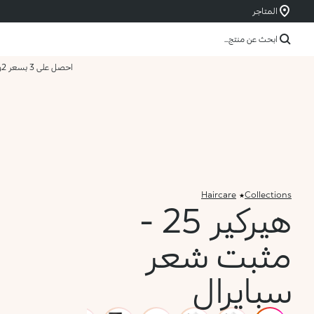
المتاجر
ابحث عن منتج...
احصل على 3 بسعر 2
و
Haircare
Collections
هيركير 25 -
مثبت شعر
سبايرال