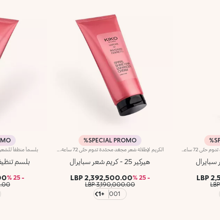
OMO%
SPECIAL PROMO%
S
زيت شعر لإطلالة شعر مجعّد محدّدة تدوم حتّى 72 ساعة، تمّ ابتكاره بالتعاون مع روسانو فيريتي، خبير تصفيف الشعر العالمي. يُعتبر هذا المنتج إكسيراً فعّالاً للعناية بجمال الشعر المجعّد وإشراقه. كما يحدّ من جفافه، ويُحدّد كل خصلة من دون إثقالها فيما يُعزّز جمالها من الاستخدام الأوّل. مزايا المنتج: - يتمتّع بتركيبة نباتية صرفة معزّزة بالبانثينول، والزيوت النباتية، وخلاصة اللوز الإيطالي مع 95% من المكوّنات المشتقّة من مواد خام طبيعية المنشأ - يحدّد خصلات الشعر المجعّد حتّى 72 ساعة، لتسهيل تسريحه وتعزيز لمعانه من الاستخدام الأوّل - يتميّز بقوام خفيف جدّاً من دون ترك أيّ قوامٍ دهني، كما أنّه معزّز بنفحات حلوة، وحامضة واستوائية - يمكن استخدامه يوميّاً على الشعر الجاف أو الرطب، مع بلسم تنظيف الشعر Spiral Shine Hair Cleansing Balm وكريم العناية بالشعر Spiral Shine Hair Enhancer Cream من المجموعة نفسها
الكريم لإطلالة شعر مجعّد محدّدة تدوم حتّى 72 ساعة، تمّ ابتكاره بالتعاون مع روسانو فيريتي، خبير تصفيف الشعر العالمي. يُعدّ هذا الكريم علاجاً لا يتطلّب الغسل للتألّق بشعر كثيف، ولامع وخصلات مجعّدة بتأثير مميّز. احصلي على شعر ناعم بتأثير يدوم طويلاً لتسريح الشعر المجعّد.مزايا المنتج: - يتمتّع بتركيبة نباتية صرفة معزّزة بالبانثينول، والزيوت النباتية، وخلاصة اللوز الإيطالي مع 97% من المكوّنات المشتقّة من مواد خام طبيعية المنشأ - يحدّد الشعر المجعّد ويحدّ من نسبة الشعيرات المتطايرة حتّى 72 ساعة - يعمل على العناية بالشعر المجعّد ليصبح خفيفاً ولامعاً- يتميّز بقوام خفيف جدّاً، معطّر بنفحات حلوة، وحامضة واستوائية - يمكن استخدامه يوميّاً مع بلسم تنظيف الشعر Spiral Shine Hair Cleansing Balm من المجموعة نفسها
هيركير 25 - كريم شعر سبايرال
بلسم تنظيف
LBP
2,392,500.00 LBP
2,5
- 25 %
- 25 %
 LBP
3,190,000.00 LBP
+1
001