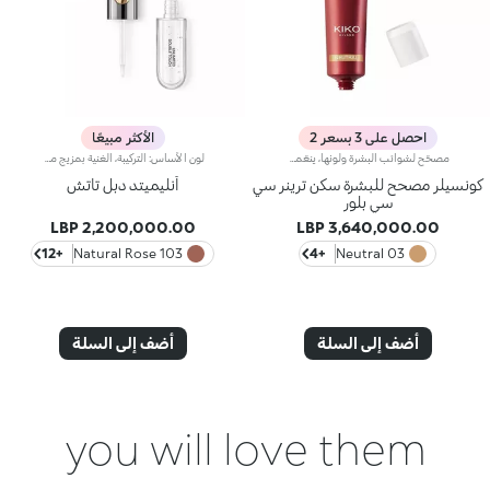
احصل على 3 بسعر 2
الأكثر مبيعًا
مصحّح لشوائب البشرة ولونها، ينعّمها ويجانسها.يمنحك مصحّح شوائب البشرة هذا لوناً متجانساً ونعومة شاملة، وينطوي على كريم CC لتصحيح لون البشرة، كما يتمتّع بقدرة استثنائية على تقليص الشوائب.علاوةً على ذلك، يحتضن برايمر Skin Trainer CC Blur مكوّنات مميّزة تعكس الضوء لتزيد البشرة إشراقاً وتوهّجاً.ويتمتّع بقوام مخملي ولون خفيف، يتوفّر في 4 ألوان ليلبّي احتياجات جميع أنواع البشرة.لا يؤدّي إلى ظهور الرؤوس السوداء.
لون الأساس: التركيبة، الغنية بمزيج من البوليمرات الشبيهة بالفيلم، تضمن أقصى درجات الراحة، الالتصاق الأمثل بالشفاه وتوزيع اللون بشكل متساوٍ. مقاوم للتلطخ، مع وقت جفاف سريع جداً.لمعان الشفاه: تركيبة العمل المرطبة تمنح الشفاه لمسة نهائية مشرقة ومتوهجة.تطبيق متساوٍ وسلس.تأتي العبوة مع تطبيقين مناسبين لملمسين مختلفين: تطبيق لون الأساس المخملي يضمن تغطية دقيقة عالية، بينما تطبيق لمعان الشفاه الليفي يضمن استخدام الكمية المناسبة من المنتج. التصميم عملي وأنيق وسهل التمييز بفضل شعار KK الموجود في منتصف المقبض المعدني.متوفر بعدة درجات ألوان عصرية جداً.
كونسيلر مصحح للبشرة سكن ترينر سي
أنليميتد دبل تاتش
سي بلور
2,200,000.00 LBP
3,640,000.00 LBP
+12
103 Natural Rose
+4
03 Neutral
أضف إلى السلة
أضف إلى السلة
you will love them