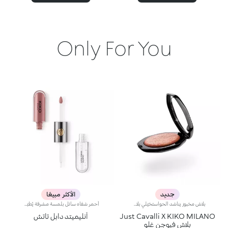
Only For You
جديد
الأكثر مبيعًا
بلاش مخبوز يناشد الحواستخيّلي بلاش مستوحى من ألوان ساعة المغيب الدافئة في إيطاليا… بنعومة البودرة وسلاسة البلسم، يأتي في علبة مميّزة تزيّنها نقشة Just Cavalli الأيقونية المرقّطة، ليمنحك لمسة لونية دافئة تبرز ملامح الوجه وتعزّز إشراقه، ويتوفّر بتدرّجات مشرقة تضفي لمسة من الجرأة على إطلالتك.مواصفات المنتج:- يتمتّع بتركيبة غنيّة بحمض الهيالورونيك وزيت الجوجوبا والفيتامين إي- يتمتّع بقوام ناعم ينساب بسلاسة على البشرة فيمنحها شعوراً مريحاً- يوفّر تأثيراً لونياً مثالياً مع لمسة فائقة الإشراق بفضل تركيبته الغنية باللآلئ العاكسة للضوء- يعبق بعطر جوز الهند الفريد- يأتي بعبوة أنيقة يزيّنها نمط جلود الحيوانات المعروف من Just Cavalli، مع مرآة مدمجة لتزيّني إطلالتك بلمسة دافئة أثناء التنقل- يمكن إزالة المرآة عند نفاد المنتج، واستخدامها لوحدها كقطعة أكسسوار أنيقة يمكنك حملها معك أينما ذهبت
أحمر شفاه سائل بلمسة مشرقة يُطبّق بخطوتين. يدوم حتى 16 ساعة*. لون أساسي مقاوم للسيلان.أحمر شفاه سائل يدوم طويلاً ويجمع بين الألوان الأساسية وملمّع الشفاه في منتج واحد للمسة كثيفة ومشرقة. يبقى اللون ثابتاً على الشفاه لنتيجة تدوم حتى 16 ساعة*.اللون الأساسي: تركيبة معزّزة بمجموعة من البوليمرات التي تشكّل طبقةً تؤمّن الراحة القصوى والالتصاق المثالي واللون المتجانس. ويمتاز بتركيبة مقاومة للتلطّخ فيما يجفّ بسرعة عالية.ملمّع الشفاه: تركيبة بمفعول منعِّم تضفي لمسة مشرقة ومتوهّجة على الشفاه.يُطبّق بسلاسة وسهولة تامة.تأتي العبوة مع أداتَي تطبيق تتناسبان مع مختلف القوامات: تُستخدم أداة التطبيق المخملية لتطبيق اللون الأساسي وتضمن تغطية عالية الدقة، بينما تضمن أداة تطبيق ملمّع الشفاه المصنوعة من الألياف تطبيق الكمية المناسبة من المنتج. يمتاز المنتج بتصميم عملي وأنيق وفريد إذ يزدان بشعار KK المنقوش في منتصف القبضة المعدنية.ويتوفّر بألوان متعدّدة مواكبة لأحدث صيحات الموضة.*منتج مُختبر من قبل أطباء الجلد.
Just Cavalli X KIKO MILANO
أنليميتد دابل تاتش
بلاش فيوجن غلو
محد