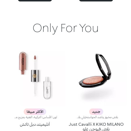
Only For You
جديد
الأكثر مبيعًا
بلاش مخبوز يناشد الحواستخيّلي بلاش مستوحى من ألوان ساعة المغيب الدافئة في إيطاليا… بنعومة البودرة وسلاسة البلسم، يأتي في علبة مميّزة تزيّنها نقشة Just Cavalli الأيقونية المرقّطة، ليمنحك لمسة لونية دافئة تبرز ملامح الوجه وتعزّز إشراقه، ويتوفّر بتدرّجات مشرقة تضفي لمسة من الجرأة على إطلالتك.مواصفات المنتج:- يتمتّع بتركيبة غنيّة بحمض الهيالورونيك وزيت الجوجوبا والفيتامين إي- يتمتّع بقوام ناعم ينساب بسلاسة على البشرة فيمنحها شعوراً مريحاً- يوفّر تأثيراً لونياً مثالياً مع لمسة فائقة الإشراق بفضل تركيبته الغنية باللآلئ العاكسة للضوء- يعبق بعطر جوز الهند الفريد- يأتي بعبوة أنيقة يزيّنها نمط جلود الحيوانات المعروف من Just Cavalli، مع مرآة مدمجة لتزيّني إطلالتك بلمسة دافئة أثناء التنقل- يمكن إزالة المرآة عند نفاد المنتج، واستخدامها لوحدها كقطعة أكسسوار أنيقة يمكنك حملها معك أينما ذهبت
لون الأساس: التركيبة، الغنية بمزيج من البوليمرات الشبيهة بالفيلم، تضمن أقصى درجات الراحة، الالتصاق الأمثل بالشفاه وتوزيع اللون بشكل متساوٍ. مقاوم للتلطخ، مع وقت جفاف سريع جداً.لمعان الشفاه: تركيبة العمل المرطبة تمنح الشفاه لمسة نهائية مشرقة ومتوهجة.تطبيق متساوٍ وسلس.تأتي العبوة مع تطبيقين مناسبين لملمسين مختلفين: تطبيق لون الأساس المخملي يضمن تغطية دقيقة عالية، بينما تطبيق لمعان الشفاه الليفي يضمن استخدام الكمية المناسبة من المنتج. التصميم عملي وأنيق وسهل التمييز بفضل شعار KK الموجود في منتصف المقبض المعدني.متوفر بعدة درجات ألوان عصرية جداً.
Just Cavalli X KIKO MILANO
أنليميتد دبل تاتش
بلاش فيوجن غلو