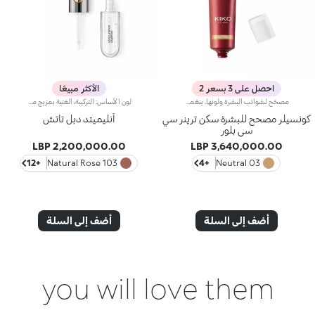
احصل على 3 بسعر 2
الأكثر مبيعًا
مصحّح لشوائب البشرة ولونها، ينعّمها ويجانسها.يمنحك مصحّح شوائب البشرة هذا لوناً متجانساً ونعومة شاملة، وينطوي على كريم CC لتصحيح لون البشرة، كما يتمتّع بقدرة استثنائية على تقليص الشوائب.علاوةً على ذلك، يحتضن برايمر Skin Trainer CC Blur مكوّنات مميّزة تعكس الضوء لتزيد البشرة إشراقاً وتوهّجاً.ويتمتّع بقوام مخملي ولون خفيف، يتوفّر في 4 ألوان ليلبّي احتياجات جميع أنواع البشرة.لا يؤدّي إلى ظهور الرؤوس السوداء.
لون الأساس: التركيبة، الغنية بمزيج من البوليمرات الشبيهة بالفيلم، تضمن أقصى درجات الراحة، الالتصاق الأمثل بالشفاه وتوزيع اللون بشكل متساوٍ. مقاوم للتلطخ، مع وقت جفاف سريع جداً.لمعان الشفاه: تركيبة العمل المرطبة تمنح الشفاه لمسة نهائية مشرقة ومتوهجة.تطبيق متساوٍ وسلس.تأتي العبوة مع تطبيقين مناسبين لملمسين مختلفين: تطبيق لون الأساس المخملي يضمن تغطية دقيقة عالية، بينما تطبيق لمعان الشفاه الليفي يضمن استخدام الكمية المناسبة من المنتج. التصميم عملي وأنيق وسهل التمييز بفضل شعار KK الموجود في منتصف المقبض المعدني.متوفر بعدة درجات ألوان عصرية جداً.
كونسيلر مصحح للبشرة سكن ترينر سي
أنليميتد دبل تاتش
سي بلور
2,200,000.00 LBP
3,640,000.00 LBP
+12
103 Natural Rose
+4
03 Neutral
أضف إلى السلة
أضف إلى السلة
you will love them