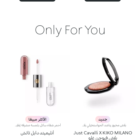
Only For You
جديد
الأكثر مبيعًا
بلاش مخبوز يناشد الحواستخيّلي بلاش مستوحى من ألوان ساعة المغيب الدافئة في إيطاليا… بنعومة البودرة وسلاسة البلسم، يأتي في علبة مميّزة تزيّنها نقشة Just Cavalli الأيقونية المرقّطة، ليمنحك لمسة لونية دافئة تبرز ملامح الوجه وتعزّز إشراقه، ويتوفّر بتدرّجات مشرقة تضفي لمسة من الجرأة على إطلالتك.مواصفات المنتج:- يتمتّع بتركيبة غنيّة بحمض الهيالورونيك وزيت الجوجوبا والفيتامين إي- يتمتّع بقوام ناعم ينساب بسلاسة على البشرة فيمنحها شعوراً مريحاً- يوفّر تأثيراً لونياً مثالياً مع لمسة فائقة الإشراق بفضل تركيبته الغنية باللآلئ العاكسة للضوء- يعبق بعطر جوز الهند الفريد- يأتي بعبوة أنيقة يزيّنها نمط جلود الحيوانات المعروف من Just Cavalli، مع مرآة مدمجة لتزيّني إطلالتك بلمسة دافئة أثناء التنقل- يمكن إزالة المرآة عند نفاد المنتج، واستخدامها لوحدها كقطعة أكسسوار أنيقة يمكنك حملها معك أينما ذهبت
أحمر شفاه سائل بلمسة مشرقة يُطبّق بخطوتين. يدوم حتى 16 ساعة*. لون أساسي مقاوم للسيلان.أحمر شفاه سائل يدوم طويلاً ويجمع بين الألوان الأساسية وملمّع الشفاه في منتج واحد للمسة كثيفة ومشرقة. يبقى اللون ثابتاً على الشفاه لنتيجة تدوم حتى 16 ساعة*.اللون الأساسي: تركيبة معزّزة بمجموعة من البوليمرات التي تشكّل طبقةً تؤمّن الراحة القصوى والالتصاق المثالي واللون المتجانس. ويمتاز بتركيبة مقاومة للتلطّخ فيما يجفّ بسرعة عالية.ملمّع الشفاه: تركيبة بمفعول منعِّم تضفي لمسة مشرقة ومتوهّجة على الشفاه.يُطبّق بسلاسة وسهولة تامة.تأتي العبوة مع أداتَي تطبيق تتناسبان مع مختلف القوامات: تُستخدم أداة التطبيق المخملية لتطبيق اللون الأساسي وتضمن تغطية عالية الدقة، بينما تضمن أداة تطبيق ملمّع الشفاه المصنوعة من الألياف تطبيق الكمية المناسبة من المنتج. يمتاز المنتج بتصميم عملي وأنيق وفريد إذ يزدان بشعار KK المنقوش في منتصف القبضة المعدنية.ويتوفّر بألوان متعدّدة مواكبة لأحدث صيحات الموضة.*منتج مُختبر من قبل أطباء الجلد.
Just Cavalli X KIKO MILANO
أنليميتد دابل تاتش
بلاش فيوجن غلو
محد