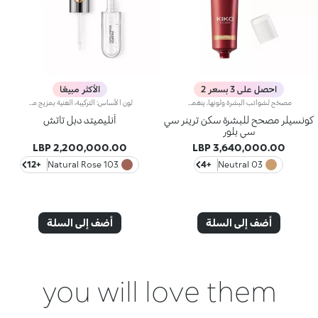
احصل على 3 بسعر 2
الأكثر مبيعًا
مصحّح لشوائب البشرة ولونها، ينعّمها ويجانسها.يمنحك مصحّح شوائب البشرة هذا لوناً متجانساً ونعومة شاملة، وينطوي على كريم CC لتصحيح لون البشرة، كما يتمتّع بقدرة استثنائية على تقليص الشوائب.علاوةً على ذلك، يحتضن برايمر Skin Trainer CC Blur مكوّنات مميّزة تعكس الضوء لتزيد البشرة إشراقاً وتوهّجاً.ويتمتّع بقوام مخملي ولون خفيف، يتوفّر في 4 ألوان ليلبّي احتياجات جميع أنواع البشرة.لا يؤدّي إلى ظهور الرؤوس السوداء.
لون الأساس: التركيبة، الغنية بمزيج من البوليمرات الشبيهة بالفيلم، تضمن أقصى درجات الراحة، الالتصاق الأمثل بالشفاه وتوزيع اللون بشكل متساوٍ. مقاوم للتلطخ، مع وقت جفاف سريع جداً.لمعان الشفاه: تركيبة العمل المرطبة تمنح الشفاه لمسة نهائية مشرقة ومتوهجة.تطبيق متساوٍ وسلس.تأتي العبوة مع تطبيقين مناسبين لملمسين مختلفين: تطبيق لون الأساس المخملي يضمن تغطية دقيقة عالية، بينما تطبيق لمعان الشفاه الليفي يضمن استخدام الكمية المناسبة من المنتج. التصميم عملي وأنيق وسهل التمييز بفضل شعار KK الموجود في منتصف المقبض المعدني.متوفر بعدة درجات ألوان عصرية جداً.
كونسيلر مصحح للبشرة سكن ترينر سي
أنليميتد دبل تاتش
سي بلور
2,200,000.00 LBP
3,640,000.00 LBP
+12
103 Natural Rose
+4
03 Neutral
أضف إلى السلة
أضف إلى السلة
you will love them