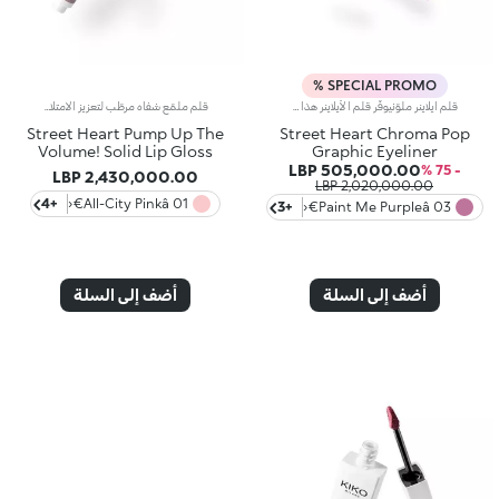
SPECIAL PROMO %
قلم آيلاينر ملوّنيوفّر قلم الآيلاينر هذا لمسة جريئة حيث يحدّد العينين ويفتّحها مع لون نابض بالحيوية، كما يتيح لك ابتكار إطلالات متميّزة بمكياج عيون غرافيكي ساحر.مواصفات المنتج:يضمّ رأس تطبيق دقيقاً من اللباد، ليسهّل رسم الخطوط الرفيعة والمعقّدةيتمتّع بتركيبة سائلة ومرنة توفّر طبقة ناعمة وثابتة تجف بسرعةيوفّر لوناً غنياً بالأصباغ بتمريرة واحدةيمتاز بتصميم عملي لتوفير قدرة تحكّم عالية وسهولة أثناء التطبيق
قلم ملمّع شفاه مرطّب لتعزيز الامتلاءاستمتعي بتجربة لامعة ومناشدة للحواس لشفتيكِ مع ملمّع الشفاه هذا الذي يتحوّل من قوام صلب إلى كريمي عند تطبيقه، ليمنحك شفاهاً ممتلئة بلون مميّز ولمسة لامعة.مواصفات المنتج:يحتوي على تركيبة ترطّب الشفاه وتعزّز امتلائهاأثبتت الاختبارات أنّه يعزز الامتلاء: +11.2% بعد 30 دقيقة، +8.4% بعد 28 يوماً من الاستخداميتمتّع بقوام رائع شبيه بالبلسم ليوفّر شعوراً دافئاً وناعماًيمنحك لمسة فائقة اللمعان مع تغطية خفيفة لإطلالة منعشة ونقيةيوفّر كثافة قابلة للتعزيز للحصول على لون قابل للتخصيصيتوفّر بتصميم عملي على شكل إصبع يسهّل تطبيقه حتى أثناء التنقّليمكن استخدامه مع قلم تحديد الشفاه Street Heart Pump Up The Volume للحصول على إطلالة شفاه لامعة وممتلئة
Street Heart Pump Up The
Street Heart Chroma Pop
Volume! Solid Lip Gloss
Graphic Eyeliner
505,000.00 LBP
- 75 %
2,430,000.00 LBP
2,020,000.00 LBP
+4
01 All-City Pinkâ€‹
+3
03 Paint Me Purpleâ€‹
أضف إلى السلة
أضف إلى السلة