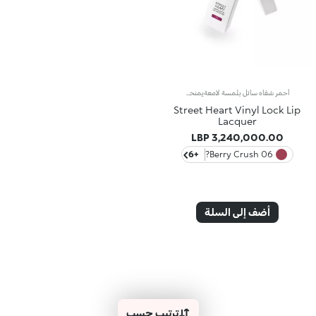
أحمر شفاه سائل بلمسة لامعةيمنحك أحمر الشفاه هذا لوناً غنياً ونقياً مع لمسات فائقة اللمعان، كما يوفّر ثباتاً يدوم طويلاً، لإطلالة شفاه تحبس الأنفاس.مواصفات المنتج:يتمتّع بتركيبة سلسة تنساب بسهولة لتغطّي الشفاه بلمسة مشرقةيثبت بسهولة على الشفاه ليكسوها بطبقة مرنة ومشرقةيمتاز بتركيبة مقاومة للسيلان تدوم طويلاً حتّى 18 ساعةيتميّز بقوام مريح على الشفاه يوفّر تطبيقاً سهلاً ودقيقاًيُرجّ جيّداً قبل الاستعمال للحصول على تأثير متكامل (لمدّة 15 ثانية على الأقلّ)يحتوي على ألوان كثيفة وعصرية ليوفّر لمسة لامعة وآسرةيمكن استخدامه مع قلم تحديد الشفاه Street Heart Pump Up The Volume للحصول على إطلالة شفاه لامعة وممتلئة
Street Heart Vinyl Lock Lip
Lacquer
3,240,000.00 LBP
+6
06 Berry Crush?
أضف إلى السلة
ترتيب حسب