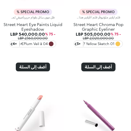
SPECIAL PROMO %
SPECIAL PROMO %
قلم آيلاينر ملوّنيوفّر قلم الآيلاينر هذا لمسة جريئة حيث يحدّد العينين ويفتّحها مع لون نابض بالحيوية، كما يتيح لك ابتكار إطلالات متميّزة بمكياج عيون غرافيكي ساحر.مواصفات المنتج:يضمّ رأس تطبيق دقيقاً من اللباد، ليسهّل رسم الخطوط الرفيعة والمعقّدةيتمتّع بتركيبة سائلة ومرنة توفّر طبقة ناعمة وثابتة تجف بسرعةيوفّر لوناً غنياً بالأصباغ بتمريرة واحدةيمتاز بتصميم عملي لتوفير قدرة تحكّم عالية وسهولة أثناء التطبيق
ظل عيون سائل بقوام حريريأضيفي لمسة لونية رائعة إلى جفنَيك يتيح لك هذا المنتج المزدوج ابتكار إطلالات محدّدة عند استخدامه كآيلاينر أو التألق بإطلالات كاملة عند استخدامه كظلال عيون كلاسيكية، وذلك بفضل أداة التطبيق المتطوّرة المرفقة به.مواصفات المنتج:يمتاز بقوام سائل ومريح يندمج بسهولة مع البشرةيتمتّع بلمستَين لؤلئية وغير لامعة، لابتكار إطلالات لامتناهيةيحتوي على ألوان عصرية وغنية بالأصباغ توفّر لمسة كثيفة من التطبيق الأوّليوفّر تغطية قابلة للتعزيزيضمّ أداة تطبيق مبتكرة 2 في 1 ذات رأس مربّع، تتيح لكِ، عند استخدامها من الجانبين، رسم خطوط ملونّة دقيقة، بينما يمكنك تغطية الجفن بالكامل بكمية وافرة عند استخدامها من الأمام
Street Heart Eye Paints Liquid
Street Heart Chroma Pop
Eyeshadow
Graphic Eyeliner
540,000.00 LBP
505,000.00 LBP
- 75 %
- 75 %
2,160,000.00 LBP
2,020,000.00 LBP
+4
04 Plum Veil â€‹
+3
01 Yellow Sketch ?
أضف إلى السلة
أضف إلى السلة