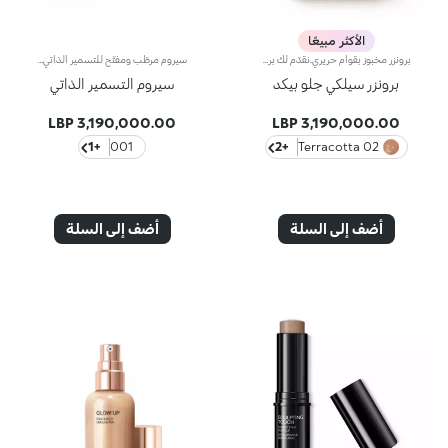
الأكثر مبيعًا
برونزر مخبوز بقوام حريري.نقدّم لك برونزر بودرة مضغوط بقوام حريري.مفعول المنتج:يبرز ملامح الوجه ويضفي على البشرة لمسة برونزية طبيعية ومشرقة.مزايا المنتج:- يمتاز بتركيبة معزّزة بحمض الهيالورونيك وزيت الجوجوبا الذي يوفّر خصائص مطرّية؛- يأتي بقوام ممزوج بجزيئات متقزّحة لتوفير لمسة مشرقة طبيعية؛- يغلّف البشرة بلمسة حريرية ومريحة ويُعتبر سهل الدمج؛- تفوح منه رائحة الفانيلا الناعمة؛- يأتي في عبوة عملية مزوّدة بمرآة وتُعتبر مثالية للتنقّل.
سيروم مرطّب ومفتّح للتسمير الذاتي بحمض الهيالورونيك.تنساب قطرات آسرة من هذا المنتج على البشرة، لتحسّن قوامها وتكسوها بلونٍ أسمر متجانس مع لمسة طبيعية، وبهذا يفيض الوجه بنفحة إشراقٍ مبهرة ويغدو مرطّباً، كما يتمتّع بلونٍ أسمر استثنائي يمكن الحفاظ عليه طوال العام.مواصفات المنتج: - تمّ تعزيز تركيبته بحمض الهيالورونيك لتغدو أكثر غنى وترطيباً* - يتمتّع بقوام خفيف ومنعش ومريح جداً على الوجه، ليسدل الستار عن جمالك الحقيقي - يكسو البشرة بلمسة اسمرار ساتانية أنيقة ومشرقة - يمكن تعديل حدّة اللون الأسمر عن طريق تعديل طريقة التطبيق والكمية المستخدمة - تمتصه البشرة بشكلٍ فوري ولا يترك أيّ أثر - تمّ تعزيزه بنفحات المونوي المميزة الخلّابة
برونزر سيلكي جلو بيكد
سيروم التسمير الذاتي
3,190,000.00 LBP
3,190,000.00 LBP
+1
001
+2
02 Terracotta
أضف إلى السلة
أضف إلى السلة