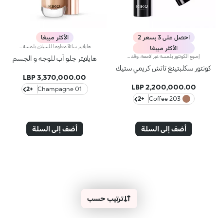
احصل على 3 بسعر 2
الأكثر مبيعًا
هايلايتر سائلاً مقاوماً للسيلان بلمسة ميتاليكيّة. مفعول المنتج:يضفي الإشراق على الوجه والجسم بمنتج واحد متعدّد الاستخدامات.مزايا المنتج:- يمتاز بتركيبة مقاومة للماء* ومقاومة للسيلان**؛ - يتمتّع بقوام منعش وسائل وغير دبق يثبت على البشرة بسهولة ويجفّ بسرعة من دون سيلان؛- يضفي على البشرة لمسة ميتاليكية كثيفة قابلة للتعزيز للحصول على نتائج تلبي ذوقك؛- يأتي مزوّداً برأس ضخّ عملي يطلق الكمية المناسبة من المنتج من دون هدره.
الأكثر مبيعًا
إصبع الكونتور بلمسة غير لامعة. وقد تمّ تعزيز تركيبته بزيت الجوز الأفريقي وخلاصة الفستق الحلبي الملطّفة. يضمن قوامه الكريمي والناعم تغطية كبيرة وإمكانيّة دمج ممتازة؛ علاوة على ذلك، يتمتّع بملمس ناعم وتطبيق سهل وعالي الدقّة، ويتيح لك إمكانية تحديد ثنايا الوجه، عن طريق الاستفادة من مبدأ الأضواء والظلال. يمتاز المنتج بعبوة عصرية ملفتة مزوّدة بغطاء أسود برّاق يعلوه شعار KK. ويأتي على شكل إصبع عملي يسهّل عليك عملية تحديد ملامحك، لتتألّقي بإطلالة بسيطة واحترافية دقيقة في الوقت عينه. منتج مُختبر من قبل أطباء الجلد. لا يؤدّي إلى ظهور الرؤوس السوداء.
هايلايتر جلو أب للوجه و الجسم
كونتور سكلبتينغ تاتش كريمي ستيك
3,370,000.00 LBP
2,200,000.00 LBP
+2
01 Champagne
+2
203 Coffee
أضف إلى السلة
أضف إلى السلة
ترتيب حسب