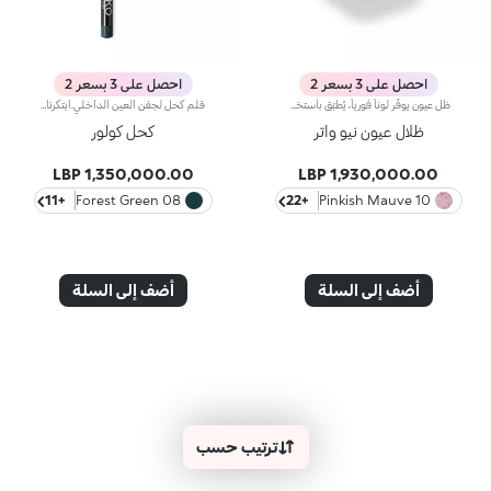
احصل على 3 بسعر 2
احصل على 3 بسعر 2
ظل عيون يوفّر لوناً فورياً، يُطبّق باستخدام أداة تطبيق مبلّلة أم جافة.يمنحك ظلّ العيون الثوري هذا لوناً رائعاً بشكل فوري، كما يمكن تطبيقه باستخدام أداة تطبيق مبلّلة أو جافّة.يتألّف هذا المنتج من مزيج من البودرات الكرويّة الثوريّة التي تضمن تأثيراً لونياً مذهلاً، وتوفّر تغطية فائقة، وتضفي لمعاناً نقياً يدوم طويلاً.ويأتي بقوام ناعم وكريمي، يسهّل الحصول على إطلالة مكياج متعددة الأبعاد، فتبدو الألوان أفتح، وفائقة النقاء.تمّ تعزيز ظلّ العيون هذا ببودرات فريدة، لذا يسهل دمجه ويوفّر لوناً متجانساً بشكل مثالي وفوري.كذلك، يزهو بشكل حصري ثلاثي الأبعاد مع تصميم مريح مميز، لالتقاط اللون وتطبيقه بسرعة وسهولة.تمّ تعزيز ظلّ العيون Water Eyeshadow بموادّ نشطة مرطّبة ومنعّمة، ليكسو الجفن بطبقة خفيفة تكاد تكون شفافة.
قلم كحل لجفن العين الداخلي.ابتكرنا لك قلم كحل لجفن العين الداخلي.يتميّز قلم الكحل بقوام ناعم وكريمي لتطبيقه على مدمع العين. تضمن التركيبة السلسة والانسيابية ابتكار مكياج دقيق وغرافيكي، مع لون كثيف وفوري بألوان عصرية.يأتي القلم الخشبي مع غطاء ملوّن، لتحدّدي لونه من أوّل نظرة.يتوفّر في لون أسود واحد و10 ألوان أخرى.
ظلال عيون نيو واتر
كحل كولور
1,350,000.00 LBP
1,930,000.00 LBP
+11
08 Forest Green
+22
10 Pinkish Mauve
أضف إلى السلة
أضف إلى السلة
ترتيب حسب