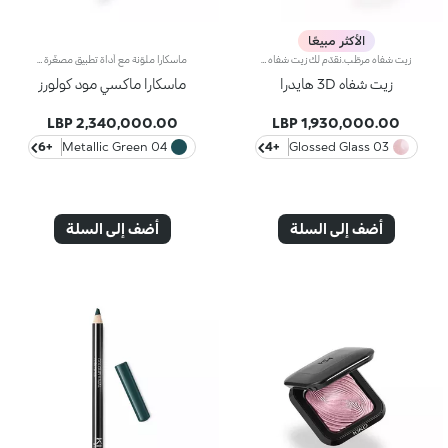
الأكثر مبيعًا
زيت شفاه مرطّب.نقدّم لك زيت شفاه يمنحك ترطيباً حتى 10 ساعات*.يتمتّع زيت الشفاه هذا بقوام ناعم يغلّف الشفاه بطبقة لامعة لتغذيتها وتعزيز إشراقها بلمسة لونية خفيفة، فيُعدّ من المنتجات الأساسية التي لا بدّ من اقتنائها.مواصفات المنتج:- يتمتّع بتركيبة معزّزة بزيت بذور توت العليق- يتيح تطبيقه بطريقة سلسة لتعزيز نعومة الشفاه ولمعانها وترطيبها حتى 10 ساعات*.- يدلّل الشفاه بتأثير رائع الجمال عند استخدامه لوحده، فيما يضفي لمسة متألقة على الشفاه عند تطبيقه فوق أحمر الشفاه لإضفاء الإشراق على إطلالة المكياج- يسهُل تطبيقه حتى أثناء التنقل بفضل أداة التطبيق المخملية العمليّة
ماسكارا ملوّنة مع أداة تطبيق مصغّرة لكثافة فائقة.تمتاز هذه الماسكارا بتركيبة تغطي الرموش وتزيد كثافتها بنسبة 200%*، كما تعززها بلونٍ حاد وثبات يدوم حتّى 10 ساعات**. لذلك تُعتبر من المستحضرات الثورية التي لا بدّ من اقتنائها للتألّق برموش كثيفة ورائعة الجمال.مواصفات المنتج:- يتمتّع بتركيبة سائلة ومرنة معزّزة بزيت الأرغان، للحصول على رموش ناعمة ومبهرة- يأتي بألوان رائجة ونابضة بالحياة، لتجرّبي إطلالات مختلفة في كلّ يوم- يحدد الرموش بدقة فائقة ويمنحك كثافة قابلة للتعديل، عن طريق تطبيق قدر ما تحتاجين من الطبقات- تلتقط فرشاة Hytrel المصغّرة المنتج وتوزّعه بالتساوي على كامل الرموش حتى تلك القصيرة والسفلية- يمتاز بتصميم أنيق وعملي للغايةتأثير Maxi Mod:- أفاد 95% من المستهلكات أنّ الرموش تبدو مكسوة بالكامل بهذا المنتج من الجذور حتّى الأطراف*- أفاد 95% من المستهلكات أنّ الفرشاة المصغّرة تضمن دقة فائقة***- أفاد 90% من المستهلكات أنّ الفرشاة المصغرة تلتقط جميع الرموش بدون استثناء حتّى أقصرها***- أفاد 90% من المستهلكات أنّ الفرشاة المصغّرة تلتقط الرموش من زاوية العين الداخلية حتّى الخارجية بدون أن تترك أي فراغات***- أفاد 90% من المستهلكات أنّ الفرشاة المصغّرة تزيد كثافة الرموش***
زيت شفاه 3D هايدرا
ماسكارا ماكسي مود كولورز
2,340,000.00 LBP
1,930,000.00 LBP
+6
04 Metallic Green
+4
03 Glossed Glass
أضف إلى السلة
أضف إلى السلة