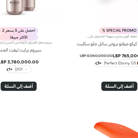
SPECIAL PROMO %
احصل على 3 بسعر 2
برونزر كريمي خفيف الوزن يمتزج بسهولة للحصول على دفء وتحديد طبيعي. ملمسه الحريري ينصهر في البشرة، معززاً الملامح بإشراق منحوت مُقبّل من الشمس. اتركيه يتراكم وامزجيه بسهولة للحصول على لمسة نهائية مخصصة. لماذا ستحبينه:- مُغنى بالأشواغاندا المنشطة، المعروفة أيضاً باسم الجينسنغ الهندي - يدفئ البشرة بتأثير راقي مُقبّل من الشمس - مُصبغ، ناعم، وقابل للمزج بسهولة فائقة للحصول على نتيجة سلسة - أداة تطبيق بطرف مخملي تضمن تطبيقاً سهلاً ودقيقاً
الأكثر مبيعًا
سيروم برايت ليفت الجد
765,000.
3,060,000.00 LBP
3,780,000.00 LBP
+3
03 Perfect Ebony
+1
001
أضف إلى السلة
أضف إلى السلة