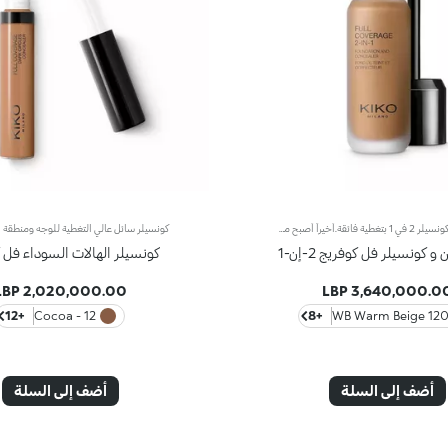
فاونديشن وكونسيلر 2 في 1 بتغطية فائقة.أخيراً أصبح منتج فاونديشن وكونسيلر الذي يمتاز بتركيبة مبتكرة ذات فعاليّة مزدوجة متوفّراً ضمن مجموعة منتجات علامة KIKO!يُوفّر منتج فاونديشن وكونسيلر 2 في 1 تغطية فائقة ويخفي مظهر شوائب البشرة ويقلّصها (الهالات السوداء، البهتان، الخطوط الرفيعة، وغيرها)، كما يشكّل طبقة واقية للبشرة بتأثير طبيعي مع لمسة ساتانيّة غير لامعة، فيعدّ مثالياً كمنتج أساس لكافّة أنواع المكياج. تحافظ البشرة على نعومتها ومظهرها المثالي طوال اليوم.يمتاز المنتج بقوام كريمي سائل جدّاً يُوفّر شعوراً بالراحة عند تطبيقه كما يضمن تغطية عالية سهلة الدمج لتتألق بإطلالة مثالية.تضمن التركيبة توزيعاً متجانساً للأصباغ، فتُحقّق التغطية الفائقة نتائج رائعة قابلة للتعزيز تثبت بشكل مثالي وتُوفّر تأثيراً لونيّاً كثيفاً.صُممت أداة التطبيق لأداء وظيفتي منتج فاونديشن وكونسيلر 2 في 1 عالي التغطية. فأوّلاً يمكن استخدام رأس أداة التطبيق المدوّر لرتوشة المكياج وللحدّ من مظهر شوائب البشرة وإخفائها، وثانيّاً يمكن تطبيق الفاونديشن ودمجه بواسطة الطرف المسطّح لتغطية كاملة في بضع خطوات.مثالي للبشرة العادية إلى الدهنية.يتوفر في عدّة ألوان تُناسب كافة ألوان البشرة.مختبر من قبل أطباء الجلد والعيون.
 كونسيلر فل كوفريج 2-إن-1
كونسيلر الهالات السوداء فل 
2,020,000.00 LBP
3,640,000.00 LB
+12
12 - Cocoa
+8
120 WB Warm Beig
أضف إلى السلة
أضف إلى السلة