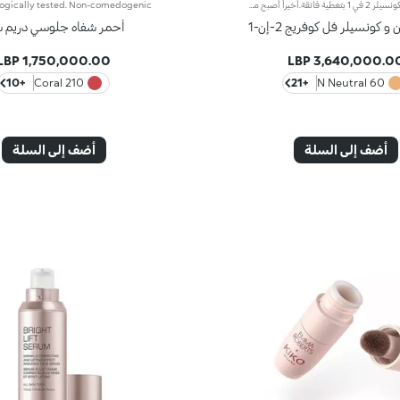
فاونديشن وكونسيلر 2 في 1 بتغطية فائقة.أخيراً أصبح منتج فاونديشن وكونسيلر الذي يمتاز بتركيبة مبتكرة ذات فعاليّة مزدوجة متوفّراً ضمن مجموعة منتجات علامة KIKO!يُوفّر منتج فاونديشن وكونسيلر 2 في 1 تغطية فائقة ويخفي مظهر شوائب البشرة ويقلّصها (الهالات السوداء، البهتان، الخطوط الرفيعة، وغيرها)، كما يشكّل طبقة واقية للبشرة بتأثير طبيعي مع لمسة ساتانيّة غير لامعة، فيعدّ مثالياً كمنتج أساس لكافّة أنواع المكياج. تحافظ البشرة على نعومتها ومظهرها المثالي طوال اليوم.يمتاز المنتج بقوام كريمي سائل جدّاً يُوفّر شعوراً بالراحة عند تطبيقه كما يضمن تغطية عالية سهلة الدمج لتتألق بإطلالة مثالية.تضمن التركيبة توزيعاً متجانساً للأصباغ، فتُحقّق التغطية الفائقة نتائج رائعة قابلة للتعزيز تثبت بشكل مثالي وتُوفّر تأثيراً لونيّاً كثيفاً.صُممت أداة التطبيق لأداء وظيفتي منتج فاونديشن وكونسيلر 2 في 1 عالي التغطية. فأوّلاً يمكن استخدام رأس أداة التطبيق المدوّر لرتوشة المكياج وللحدّ من مظهر شوائب البشرة وإخفائها، وثانيّاً يمكن تطبيق الفاونديشن ودمجه بواسطة الطرف المسطّح لتغطية كاملة في بضع خطوات.مثالي للبشرة العادية إلى الدهنية.يتوفر في عدّة ألوان تُناسب كافة ألوان البشرة.مختبر من قبل أطباء الجلد والعيون.
 كونسيلر فل كوفريج 2-إن-1
أحمر شفاه جلوسي دريم ش
1,750,000.00 LBP
3,640,000.00 LB
+10
210 Coral
+21
60 N Neutral
أضف إلى السلة
أضف إلى السلة