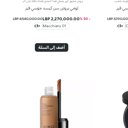
إصبع برونزر وهايلايتر متعدّد الاستخدامات للوجه بلمسة غير لامعة نقدّم إليكِ مزيجاً مثالياً من تركيبتين كريميّتين بقوام غني يناشد الحواس، لتحديد ملامح الوجه ونحتها ومنحها لمسة لامعة وراقية. إصبع واحد وطرق لا تعدّ ولا تحصى لتتمتّعي بإشراقة رائعة. مزايا المنتج: - يمنح البرونزر غير اللامع الوجه لمسة دافئة ويحدّد ملامحه بأسلوب مثالي، بينما يضفي الهايلايتر إشراقة أنيقة تُبرز الملامح بجاذبية راقية - يجمع بين تركيبتَين كريميّتَين خفيفتين ولطيفتين على البشرة، تعبقان بنفحات زهر البرتقال ويسهل دمجهما - يأتي بتصميم على شكل إصبع فيسهل استخدامه حتّى أثناء التنقل
برونزر مخبوز كبير يضفي هذا المنتج نفحة دافئة على البشرة، ويحدّد الملامح، ليمنحكِ تأثيراً برونزياً مشرقاً يفيض أناقة. إنه البرونزر المخبوز الأيقوني بحجمه الكبير، لتتألّقي بإشراقة آسرة طوال الموسم. مزايا المنتج: - يتمتّع بقوام ناعم مريح وفائق الثبات - يأتي بإصدارين، أحدهما متعدد الألوان مع لمسة متقزّحة، والآخر بلون مونوكرومي مع تصميم منقوش أيقوني - يسهل دمجه ليمنحكِ تأثيراً برونزيّاً طبيعياً جذّاباً
سي فيز
لومي برونزر سن كيسد جوسي فيز
2,270,000.00 LBP
4,540,000.00 LBP
- 50 %
3,190,000.
+3
01 Macchiato
+3
أضف إلى السلة