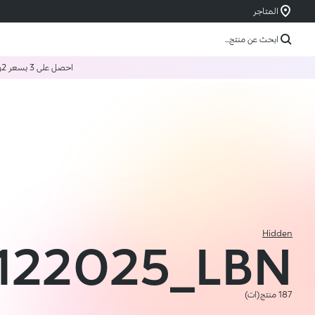
المتاجر
ابحث عن منتج...
احصل على 3 بسعر 2
و
Hidden
122025_LBN
187 منتج(ات)