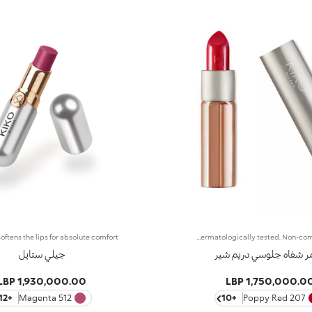
Semi-sheer lipstick that naturally reflects the light. The formula contains orchid extracts and hyaluronic filling spheres. The creamy texture softens the lips, leaving them supple and radiant. The application awakens your senses; your lips will feel wonderful. The easy-to-apply lipstick glides on perfectly. Glossy Dream Sheer Lipstick comes in a new, modern tube with a metallic finish. This lipstick's distinguishing characteristic is the unique button at the top of the cap. Available in 15 colours. Dermatologically tested. Non-comedogenic.
ر شفاه جلوسي دريم شير
جيلي ستايل
1,930,000.00 LBP
1,750,000.00 LB
+12
512 Magenta
+10
207 Poppy Red