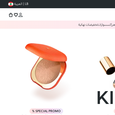
LB | العربية
عر
إكسسوارات
تخفيضات نهائية
K
SPECIAL PROMO %