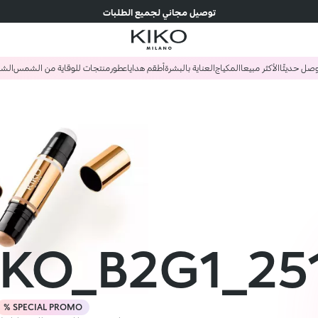
توصيل مجاني لجميع الطلبات
صل حديثًا
الأكثر مبيعا
المكياج
العناية بالبشرة
أطقم هدايا
عطور
منتجات للوقاية من الشمس
الش
IKO_B2G1_25
SPECIAL PROMO %