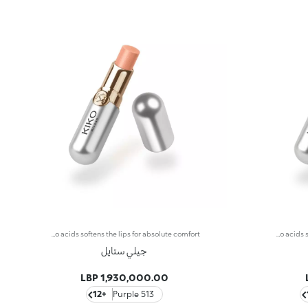
Glossy lipstick pen with wet look finish. The innovative gel texture glides onto the lips and ensures maximum performance and extreme hold. Upon application, it provides a feeling of great softness that lasts over time. The extra-shiny finish guarantees a glossy wet look result with medium-low coverage. The gel base and the enveloping polymer create an innovative soft and smooth texture, that gives unprecedented sensations. This new technology guarantees maximum performance. The combination of humectants and plant-based amino acids softens the lips for absolute comfort.
Glossy lipstick pen with wet look finish. The innovative gel texture glides onto the lips and ensures maximum performance and extreme hold. Upon application, it provides a feeling of great softness that lasts over time. The extra-shiny finish guarantees a glossy wet look result with medium-low coverage. The gel base and the enveloping polymer create an innovative soft and smooth texture, that gives unprecedented sensations. This new technology guarantees maximum performance. The combination of humectants and plant-based amino acids softens the lips for absolute comfort.
جيلي ستايل
1,930,000.00 LBP
+12
513 Purple