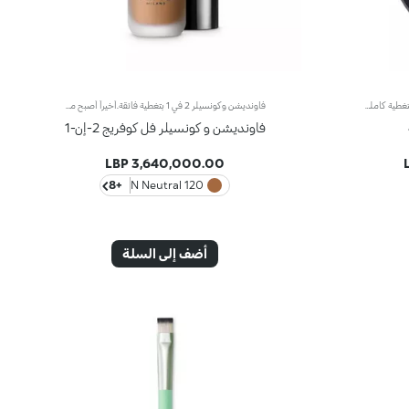
كونسيلر عالي التغطية جدًاكونسيلر كريمي بتغطية كاملة، خصيصًا لمشاكل عيوب البشرة. مثالي لتقليل العيوب المتوسطة إلى الخطيرة مثل بقع العمر، الشامات، الوردية والندبات. قوة التغطية العالية تجمع مع تناسق خفيف الوزن بشكل مفاجئ، غير دهني وسهل التطبيق بفضل الأصباغ المضادة للسمك. المركب الماص للدهون يجعل هذه التركيبة مثالية، حتى للبشرة الدهنية جدًا. النتيجة هي تصحيح متساوٍ وطبيعي سيبقى طوال اليوم. موجود في علبة صغيرة بمرآة، Full Coverage Concealer بالحجم المثالي لحقيبتك. متوفر في 8 ألوان مرجعية.
فاونديشن وكونسيلر 2 في 1 بتغطية فائقة.أخيراً أصبح منتج فاونديشن وكونسيلر الذي يمتاز بتركيبة مبتكرة ذات فعاليّة مزدوجة متوفّراً ضمن مجموعة منتجات علامة KIKO!يُوفّر منتج فاونديشن وكونسيلر 2 في 1 تغطية فائقة ويخفي مظهر شوائب البشرة ويقلّصها (الهالات السوداء، البهتان، الخطوط الرفيعة، وغيرها)، كما يشكّل طبقة واقية للبشرة بتأثير طبيعي مع لمسة ساتانيّة غير لامعة، فيعدّ مثالياً كمنتج أساس لكافّة أنواع المكياج. تحافظ البشرة على نعومتها ومظهرها المثالي طوال اليوم.يمتاز المنتج بقوام كريمي سائل جدّاً يُوفّر شعوراً بالراحة عند تطبيقه كما يضمن تغطية عالية سهلة الدمج لتتألق بإطلالة مثالية.تضمن التركيبة توزيعاً متجانساً للأصباغ، فتُحقّق التغطية الفائقة نتائج رائعة قابلة للتعزيز تثبت بشكل مثالي وتُوفّر تأثيراً لونيّاً كثيفاً.صُممت أداة التطبيق لأداء وظيفتي منتج فاونديشن وكونسيلر 2 في 1 عالي التغطية. فأوّلاً يمكن استخدام رأس أداة التطبيق المدوّر لرتوشة المكياج وللحدّ من مظهر شوائب البشرة وإخفائها، وثانيّاً يمكن تطبيق الفاونديشن ودمجه بواسطة الطرف المسطّح لتغطية كاملة في بضع خطوات.مثالي للبشرة العادية إلى الدهنية.يتوفر في عدّة ألوان تُناسب كافة ألوان البشرة.مختبر من قبل أطباء الجلد والعيون.
فاونديشن و كونسيلر فل كوفريج 2-إن-1
3,640,000.00 LBP
+8
120 N Neutral
أضف إلى السلة