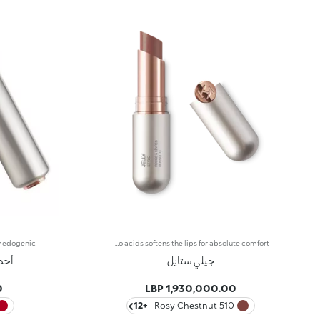
Glossy lipstick pen with wet look finish. The innovative gel texture glides onto the lips and ensures maximum performance and extreme hold. Upon application, it provides a feeling of great softness that lasts over time. The extra-shiny finish guarantees a glossy wet look result with medium-low coverage. The gel base and the enveloping polymer create an innovative soft and smooth texture, that gives unprecedented sensations. This new technology guarantees maximum performance. The combination of humectants and plant-based amino acids softens the lips for absolute comfort.
جيلي ستايل
أحم
P
1,930,000.00 LBP
+12
510 Rosy Chestnut