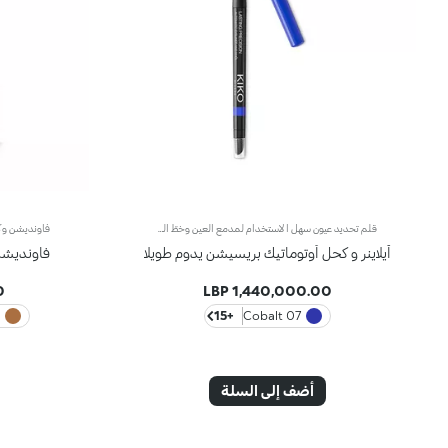
قلم تحديد عيون سهل الاستخدام لمدمع العين وخطّ الرموش.إليك قلماً لتحديد العيون سهل الاستخدام، لمدمع العين وخطّ الرموش يرسم خطاً دقيقاً متوازياً ويدوم طويلاً،ويظهر لونه الغني على الفور. تنساب التركيبة الناعمة على البشرة، ويمكن دمجها باستخدام أداة التطبيق المدمجة.ويأتي في عبوة عصرية فريدة، يعلوها شعار KK، وينطوي أيضاً على أداة تطبيق ومقبض بسيط يسهل التحكم به، لتطبّقيه بكلّ دقّة وسهولة. كما يمكنك أن تري لون القلم بوضوح بفضل الغطاء المشابه للونه الداخلي، والشريط الذي يلتفّ حوله.يتوفّر في لمستَين مختلفتَين: غير لامعة ولؤلئية.
آيلاينر و كحل أوتوماتيك بريسيشن يدوم طويلا
فاونديشن و
P
1,440,000.00 LBP
e
+15
07 Cobalt
أضف إلى السلة