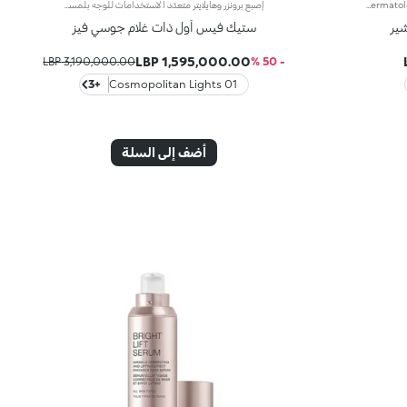
Semi-sheer lipstick that naturally reflects the light. The formula contains orchid extracts and hyaluronic filling spheres. The creamy texture softens the lips, leaving them supple and radiant. The application awakens your senses; your lips will feel wonderful. The easy-to-apply lipstick glides on perfectly. Glossy Dream Sheer Lipstick comes in a new, modern tube with a metallic finish. This lipstick's distinguishing characteristic is the unique button at the top of the cap. Available in 15 colours. Dermatologically tested. Non-comedogenic.
إصبع برونزر وهايلايتر متعدّد الاستخدامات للوجه بلمسة غير لامعة نقدّم إليكِ مزيجاً مثالياً من تركيبتين كريميّتين بقوام غني يناشد الحواس، لتحديد ملامح الوجه ونحتها ومنحها لمسة لامعة وراقية. إصبع واحد وطرق لا تعدّ ولا تحصى لتتمتّعي بإشراقة رائعة. مزايا المنتج: - يمنح البرونزر غير اللامع الوجه لمسة دافئة ويحدّد ملامحه بأسلوب مثالي، بينما يضفي الهايلايتر إشراقة أنيقة تُبرز الملامح بجاذبية راقية - يجمع بين تركيبتَين كريميّتَين خفيفتين ولطيفتين على البشرة، تعبقان بنفحات زهر البرتقال ويسهل دمجهما - يأتي بتصميم على شكل إصبع فيسهل استخدامه حتّى أثناء التنقل
ير
ستيك فيس أول ذات غلام جوسي فيز
1,595,000.00 LBP
3,190,000.00 LBP
- 50 %
+3
01 Cosmopolitan Lights
أضف إلى السلة