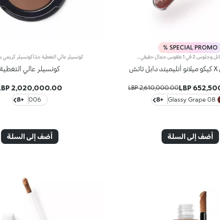
SPECIAL PROMO %
طلاء شفاه سائل وجلوس 2 في 1.طقوس جمال حقيقي في مرحلتين للشفاه التي تتباهى بكل من اللون المكثف لمدة تصل إلى 16 ساعة والمعان الاستثنائي مثل المرآة. مثالي للمسات الأخيرة أثناء التنقل.المصمم ليكون مقاومًا، يتميز لون القاعدة الغني والمريح بمزيج خاص من البوليمرات المشكلة للطبقة ويلتصق بشكل مثالي.الجلوس الكريمي الناعم والمهدئ ينزلق عبر الشفاه، ويغطيها بضوء نقي ويتركها بنهاية لامعة لا تقاوم.جربيه وستقعين في حبه، مثل إيما:-يجمع بين قاعدة لون متطرفة الثبات ومقاومة للتحويل ومقاومة للماء ومخملية تجف بسرعة مع جلوس شفاف-خفيف مثل الحرير، يضيف لمسة مذهلة من الإشراق للشفاه الجميلة بالفعل، محولاً النهاية المعتمة إلى نهاية متلألئة في بضع خطوات فقط-مع أداة تطبيق مزغبة للون القاعدة وقلم لجلوس الشفاه، يأتي مع الأداة المثالية لكل مرحلة، مما يؤدي إلى تطبيق متساوٍ بشكل مثالي-متوفر الآن في مجموعة محدودة حصرية من ظلال إيما روبرتس المفضلة المختارة
اتش
كونسيلر عالي التغطية
2,020,000.00 LBP
652,500.
2,610,000.00 LBP
+8
006
+8
08 Glassy Grape
أضف إلى السلة
أضف إلى السلة