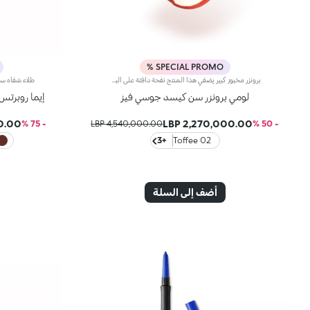
SPECIAL PROMO %
برونزر مخبوز كبير يضفي هذا المنتج نفحة دافئة على البشرة، ويحدّد الملامح، ليمنحكِ تأثيراً برونزياً مشرقاً يفيض أناقة. إنه البرونزر المخبوز الأيقوني بحجمه الكبير، لتتألّقي بإشراقة آسرة طوال الموسم. مزايا المنتج: - يتمتّع بقوام ناعم مريح وفائق الثبات - يأتي بإصدارين، أحدهما متعدد الألوان مع لمسة متقزّحة، والآخر بلون مونوكرومي مع تصميم منقوش أيقوني - يسهل دمجه ليمنحكِ تأثيراً برونزيّاً طبيعياً جذّاباً
لومي برونزر سن كيسد جوسي فيز
إيما روبرتس X كيكو ميلانو أنليميتد دابل ت
00 LBP
2,270,000.00 LBP
- 75 %
4,540,000.00 LBP
- 50 %
+3
02 Toffee
أضف إلى السلة