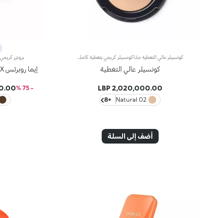
كونسيلر عالي التغطية جدًاكونسيلر كريمي بتغطية كاملة، خصيصًا لمشاكل عيوب البشرة. مثالي لتقليل العيوب المتوسطة إلى الخطيرة مثل بقع العمر، الشامات، الوردية والندبات. قوة التغطية العالية تجمع مع تناسق خفيف الوزن بشكل مفاجئ، غير دهني وسهل التطبيق بفضل الأصباغ المضادة للسمك. المركب الماص للدهون يجعل هذه التركيبة مثالية، حتى للبشرة الدهنية جدًا. النتيجة هي تصحيح متساوٍ وطبيعي سيبقى طوال اليوم. موجود في علبة صغيرة بمرآة، Full Coverage Concealer بالحجم المثالي لحقيبتك. متوفر في 8 ألوان مرجعية.
كونسيلر عالي التغطية
إيما روبرتس X كيكو ميلانو برونزر سائل جلو سكلبت
00 LBP
2,020,000.00 LBP
- 75 %
+8
02 Natural
أضف إلى السلة