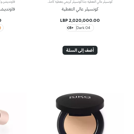
كونسيلر عالي التغطية جدًاكونسيلر كريمي بتغطية كاملة، خصيصًا لمشاكل عيوب البشرة. مثالي لتقليل العيوب المتوسطة إلى الخطيرة مثل بقع العمر، الشامات، الوردية والندبات. قوة التغطية العالية تجمع مع تناسق خفيف الوزن بشكل مفاجئ، غير دهني وسهل التطبيق بفضل الأصباغ المضادة للسمك. المركب الماص للدهون يجعل هذه التركيبة مثالية، حتى للبشرة الدهنية جدًا. النتيجة هي تصحيح متساوٍ وطبيعي سيبقى طوال اليوم. موجود في علبة صغيرة بمرآة، Full Coverage Concealer بالحجم المثالي لحقيبتك. متوفر في 8 ألوان مرجعية.
كونسيلر عالي التغطية
فاونديشن و
P
2,020,000.00 LBP
+8
04 Dark
أضف إلى السلة