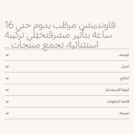
55 .NR
55 .WR
55 .WG
5 NG
5 WR
4 WO
4 WR
35 .WR
Neutral
Warm
Warm
Neutral
Warm
Warm
Warm
Warm
Rose
Rose
Gold
Gold
Rose
Olive
Rose
Rose
فاونديشن مرطّب يدوم حتى 16
75 .NG
7 NR
7 NG
65 .NR
65 .WG
65 .NG
6 WG
55 .NG
ساعة بتأثير مشرقتخيّلي تركيبة
Neutral
Neutral
Neutral
Neutral
Warm
Warm
Warm
Neutral
Gold
Gold
Gold
Rose
Gold
Gold
Gold
Gold
استثنائية، تجمع منتجات ...
9 NG
85 .NR
85 .NG
8 WR
8 WO
8 WG
8 NG
75 .WO
الوصف
Neutral
Neutral
Neutral
Warm
Warm
Warm
Neutral
Warm
Gold
Rose
Gold
Rose
Olive
Gold
Gold
Olive
اختبار
محدد
20 N
20 NG
10 NG
10 WG
95 .NG
95 .NR
9 NR
النتائج
Neutral
Neutral
Neutral
Warm
Neutral
Neutral
Neutral
Gold
Gold
Gold
Gold
Rose
Rose
كيفية الاستخدام
قائمة المكونات
نصيحة