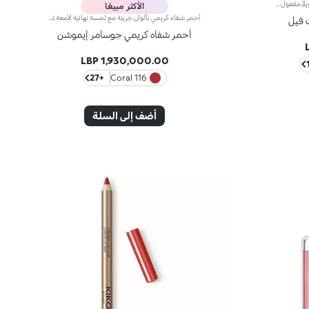
أحمر شفاه سائل بلمسة غير لامعة يدوم طويلاً.مفعول المنتج:يُغلّف الشفاه بطبقة أنيقة غير لامعة.مزايا المنتج:-يمتاز بتركيبة نباتية صرفة* معزّزة بخلاصة الرمّان وزيت الجوجوبا؛- تمّ اختبار ثباته لمدّة 10 ساعات**؛- يمتاز بقوام ناعم وخفيف مقاوم للتلطّخ، ينساب على الشفاه بسلاسة ليزيدها راحة؛- يتمتّع بتأثير لوني مشرق وكثيف مع تغطية قابلة للتعزيز؛- يسهل تطبيقه بدقّة وتساوٍ بواسطة أداة التطبيق المدبّبة للحصول على نتيجة احترافية.
الأكثر مبيعًا
أحمر شفاه كريمي بألوان جريئة مع لمسة نهائية لامعة.تركيبة تحتوي على الهيالورونيك. مجالات الحشوملمس ناعم ومرن مع الألوان المكثفة والمشرقة يمنحك ابتسامة آسرةينساب بسهولة ويترك الشفاه ناعمة كالحريريأتي في شكل جديد وعصري بلمسة نهائية ميتاليكزر فريد في أعلى الغطاءتم اختباره من قبل أطباء الجلديةلا يسبب انسداد المسامات
 فيل
أحمر شفاه كريمي جوسامر إيموشن
1,930,000.00 LBP
+27
116 Coral
أضف إلى السلة