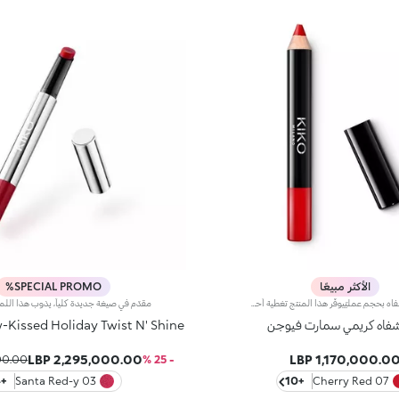
الأكثر مبيعًا
SPECIAL PROMO%
قلم ملمّع شفاه بحجم عمليّيوفّر هذا المنتج تغطية أحمر شفاه خفيفة إلى متوسطة، وشعور الراحة الذي يمنحه ملمّع الشفاه وسهولة الاستخدام التي يقدّمها قلم تحديد الشفاه حيث أنه ينساب بسلاسة على الشفاه.يحتوي على مكوّنات مغذّية وأصباغ نقيّة للمعان فائق ولون كثيف يدوم لعدّة ساعات.يأتي قوامه الكريمي بتأثير لامع ومتوهّج ومشرق.ويتمتّع بحجم عملي مثالي يتيح لك حمله معك في حقيبتك أو جيبك أينما ذهبت.يتوفّر في 10 ألوان رائعة.
فاه كريمي سمارت فيوجن
Snow-Kissed Holiday Twist N' Shine ل
2,295,000.00 LBP
1,170,000.00 LB
00 LBP
- 25 %
+4
03 Santa Red-y
+10
07 Cherry Red