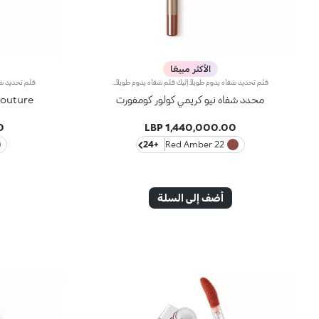
الأكثر مبيعًا
قلم تحديد شفاه يدوم طويلاً.إليك قلم شفاه يدوم طويلاً بألوان غنية يُحدّد أطراف شفتيك بدقة،ويمتاز بتركيبة سلسة تنساب على البشرة وتتغلغل فيها بسلاسة. ويُعدّ هذا المنتج مقاوماً للسيلان والماء، كما يُعزّز ثبات أحمر الشفاه من دون تلطّخ.منتج مُختبر من قبل أطباء الجلد.لا يؤدّي إلى ظهور الرؤوس السوداء.
محدد شفاه نيو كريمي كولور كومفورت
Hug Couture قلم 
P
1,440,000.00 LBP
+24
22 Red Amber
أضف إلى السلة