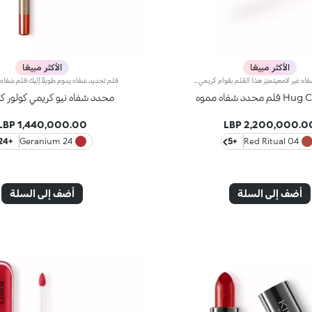
الأكثر مبيعًا
الأكثر مبيعًا
قلم تحديد شفاه غير لامعيتميّز هذا القلم بقوام كريمي غير لامع وطرف مستدير يوفّر دقّة استثنائية، ليعزّز شكل الشفاه ويصقلها بتمريرة واحدة سهلة.مزايا المنتج:- يتمتّع بتركيبة معزّزة بزيت الأرغان والفيتامين إي- يمتاز بقوام ناعم غني بالأصباغ مع تأثير خافٍ للشوائب، لشعور بالراحة الفائقة- يسهل تطبيقه ودمجه، حيث يُعزّز أداء أحمر الشفاه ويمنع تلطّخه- يأتي بتصميم عملي يتيح تطبيقاً دقيقاً
محدد شفاه مموه
محدد شفاه نيو كريمي كولور ك
1,440,000.00 LBP
2,200,000.00 LB
+24
24 Geranium
+5
04 Red Ritual
أضف إلى السلة
أضف إلى السلة