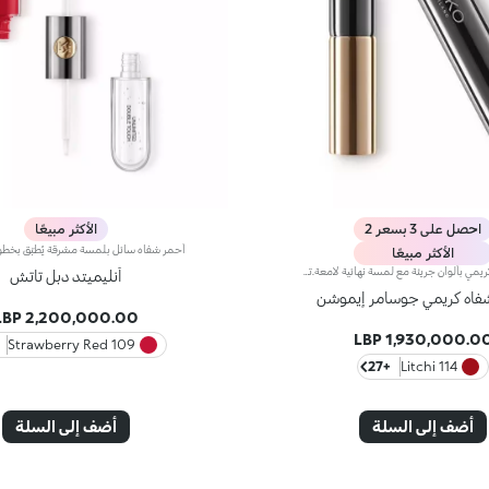
احصل على 3 بسعر 2
الأكثر مبيعًا
الأكثر مبيعًا
أحمر شفاه كريمي بألوان جريئة مع لمسة نهائية لامعة.تركيبة تحتوي على الهيالورونيك. مجالات الحشوملمس ناعم ومرن مع الألوان المكثفة والمشرقة يمنحك ابتسامة آسرةينساب بسهولة ويترك الشفاه ناعمة كالحريريأتي في شكل جديد وعصري بلمسة نهائية ميتاليكزر فريد في أعلى الغطاءتم اختباره من قبل أطباء الجلديةلا يسبب انسداد المسامات
أنليميتد دبل تاتش
فاه كريمي جوسامر إيموشن
2,200,000.00 LBP
1,930,000.00 LB
109 Strawberry Red
+27
114 Litchi
أضف إلى السلة
أضف إلى السلة