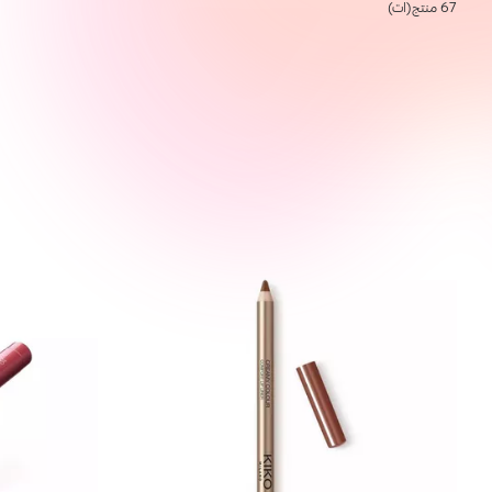
67 منتج(ات)