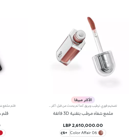
الأكثر مبيعًا
تضخيم فوري، ترطيب وبريق كما لم يحدث من قبل: أكثر ملمع شفاه من كيكو انتشارًا ومحبةً، الآن في نسخة مكثفة. انغمسي في تجربة حسية فريدة واحصلي على شفاه ممتلئة وناعمة ومتألقة بحجم ثلاثي من الضربة الأولى.عصر جديد لشفاهك:-تضخيم مكثف من أول تطبيق -ترطيب فوري، وراحة قصوى -بريق يشبه المرآة بفضل كريات لؤلؤية فائقة العكس -مُدعم بكريات حمض الهيالورونيك، والزنجبيل، ومستخلص عرق السوس، وزبدة الكوبواسو والزيوت الطبيعية -قوام خفيف غير لزج -درجات لونية مشرقة ومتعددة الاستخدامات وأنيقة في درجات النيود والوردي، وهي أساسيات لا غنى عنها لمظهر شفاهك -أداة تطبيق برأس مخملي لتطبيق دقيق وسريع -تصميم حصري مع عبوة عاكسة للتحكم في مظهرك وقتما تشائين وأينما كنتِ
ملمع شفاه مرطب بتقنية 3D فائقة
قلم ش
P
2,610,000.00 LBP
+6
06 Color Affair