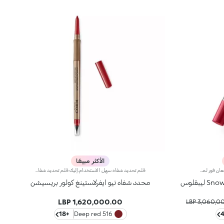
الأكثر مبيعًا
مقدّم في صيغة جديدة كلياً، يذوب هذا اللمعان فور لمسه الشفاه ليمنحها لمسة نهائية رطبة وناعمة. يجمع السحر والإغراء الخاص باللمعان مع أناقة وراحة أحمر الشفاه ليجعلك تتألّقين.لماذا ستحبينه:- تركيبة مُعزّزة بتوت الجوجي- قوام يشبه البلسم يمنح شعوراً مغلفاً وراحة لا مثيل لها- لمسة نهائية لامعة كالبلور مع عبير حلو يشبه حلوى القطن- قابل للبناء، من تغطية خفيفة إلى متوسطة
قلم تحديد شفاه سهل الاستخدام.إليك قلم تحديد شفاه سهل الاستخدام.يتمتّع بقوام كريمي خفيف ينساب على الشفاه لمنحها لمسة غير لامعة تدوم طويلاً*. وتحدّد تركيبه طويلة الثبات أطراف الشفاه، بلمسة دقيقة ولون حادّ. كما ينساب لونه بسلاسة وتجانس على الشفاه.ينطوي القلم عالي الدقة على مبراة وأداة تطبيق، ويتمتّع بتكنولوجيا ®SmartTouch التي تسهّل الإمساك به بإحكام، كما يزهو بتصميم قابل للبرم يُخرج المنتج ثمّ يعيده إلى الداخل بحسب الحاجة. ويتمتّع المنتج الذي يخرج من القلم بقطر 3 ملم، لتطبيق عالي الدقّة.ابتُكرت ألوان قلم تحديد الشفاه Ever Lasting Colour Precision لتتناغم مع درجات أحمر الشفاه Velvet Passion غير اللامعة.مقاومة للماء.
يبقلوس
محدد شفاه نيو ايفرلاستينغ كولور بريسيشن
1,620,000.00 LBP
3,060,000.
+18
516 Deep red