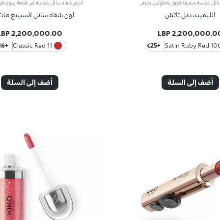
أحمر شفاه سائل بلمسة مشرقة يُطبّق بخطوتين. يدوم حتى 16 ساعة*. لون أساسي مقاوم للسيلان.أحمر شفاه سائل يدوم طويلاً ويجمع بين الألوان الأساسية وملمّع الشفاه في منتج واحد للمسة كثيفة ومشرقة. يبقى اللون ثابتاً على الشفاه لنتيجة تدوم حتى 16 ساعة*.اللون الأساسي: تركيبة معزّزة بمجموعة من البوليمرات التي تشكّل طبقةً تؤمّن الراحة القصوى والالتصاق المثالي واللون المتجانس. ويمتاز بتركيبة مقاومة للتلطّخ فيما يجفّ بسرعة عالية.ملمّع الشفاه: تركيبة بمفعول منعِّم تضفي لمسة مشرقة ومتوهّجة على الشفاه.يُطبّق بسلاسة وسهولة تامة.تأتي العبوة مع أداتَي تطبيق تتناسبان مع مختلف القوامات: تُستخدم أداة التطبيق المخملية لتطبيق اللون الأساسي وتضمن تغطية عالية الدقة، بينما تضمن أداة تطبيق ملمّع الشفاه المصنوعة من الألياف تطبيق الكمية المناسبة من المنتج. يمتاز المنتج بتصميم عملي وأنيق وفريد إذ يزدان بشعار KK المنقوش في منتصف القبضة المعدنية.ويتوفّر بألوان متعدّدة مواكبة لأحدث صيحات الموضة.
أنليميتد دبل تاتش
لون شفاه سائل لاستينغ مات
2,200,000.00 LBP
2,200,000.00 LB
+16
11 Classic Red
+25
106 Satin Ruby 
أضف إلى السلة
أضف إلى السلة