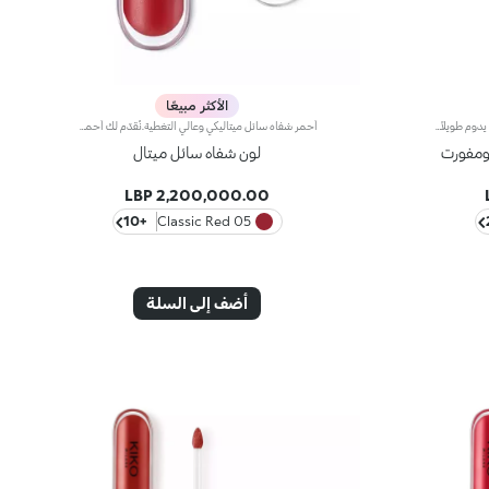
الأكثر مبيعًا
قلم تحديد شفاه يدوم طويلاً.إليك قلم شفاه يدوم طويلاً بألوان غنية يُحدّد أطراف شفتيك بدقة،ويمتاز بتركيبة سلسة تنساب على البشرة وتتغلغل فيها بسلاسة. ويُعدّ هذا المنتج مقاوماً للسيلان والماء، كما يُعزّز ثبات أحمر الشفاه من دون تلطّخ.منتج مُختبر من قبل أطباء الجلد.لا يؤدّي إلى ظهور الرؤوس السوداء.
أحمر شفاه سائل ميتاليكي وعالي التغطية.نُقدّم لك أحمر شفاه سائلاً ميتاليكياً وعالي التغطية لتحديد الشفاه بلمسة لؤلئية ومشرقة.قوام كريمي يعانق الشفاه ويضفي لوناً سائلاً ميتاليكياً يسهل تطبيقه بفضل أداة التطبيق المخملية.كما يحدّ أحمر الشفاه Metal Liquid Lip Colour من ظهور خطوط الشفاه بفضل تأثيره العاكس للضوء.يتوفّر في 12 لوناً نابضاً بالحياة
ومفورت
لون شفاه سائل ميتال
2,200,000.00 LBP
+10
05 Classic Red
أضف إلى السلة