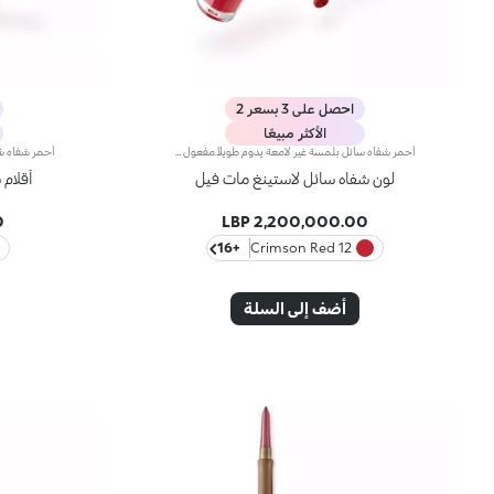
احصل على 3 بسعر 2
الأكثر مبيعًا
أحمر شفاه سائل بلمسة غير لامعة يدوم طويلاً.مفعول المنتج:يُغلّف الشفاه بطبقة أنيقة غير لامعة.مزايا المنتج:-يمتاز بتركيبة نباتية صرفة* معزّزة بخلاصة الرمّان وزيت الجوجوبا؛- تمّ اختبار ثباته لمدّة 10 ساعات**؛- يمتاز بقوام ناعم وخفيف مقاوم للتلطّخ، ينساب على الشفاه بسلاسة ليزيدها راحة؛- يتمتّع بتأثير لوني مشرق وكثيف مع تغطية قابلة للتعزيز؛- يسهل تطبيقه بدقّة وتساوٍ بواسطة أداة التطبيق المدبّبة للحصول على نتيجة احترافية.
لون شفاه سائل لاستينغ مات فيل
أقلام شفاه ch
P
2,200,000.00 LBP
+16
12 Crimson Red
أضف إلى السلة