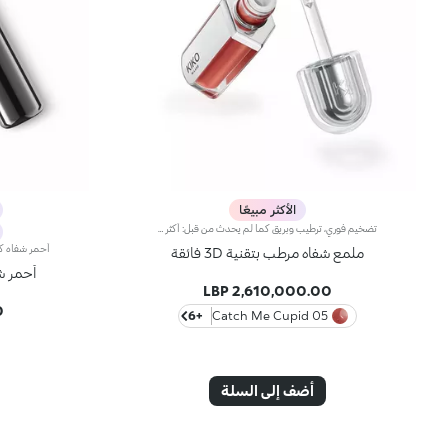
الأكثر مبيعًا
تضخيم فوري، ترطيب وبريق كما لم يحدث من قبل: أكثر ملمع شفاه من كيكو انتشارًا ومحبةً، الآن في نسخة مكثفة. انغمسي في تجربة حسية فريدة واحصلي على شفاه ممتلئة وناعمة ومتألقة بحجم ثلاثي من الضربة الأولى.عصر جديد لشفاهك:-تضخيم مكثف من أول تطبيق -ترطيب فوري، وراحة قصوى -بريق يشبه المرآة بفضل كريات لؤلؤية فائقة العكس -مُدعم بكريات حمض الهيالورونيك، والزنجبيل، ومستخلص عرق السوس، وزبدة الكوبواسو والزيوت الطبيعية -قوام خفيف غير لزج -درجات لونية مشرقة ومتعددة الاستخدامات وأنيقة في درجات النيود والوردي، وهي أساسيات لا غنى عنها لمظهر شفاهك -أداة تطبيق برأس مخملي لتطبيق دقيق وسريع -تصميم حصري مع عبوة عاكسة للتحكم في مظهرك وقتما تشائين وأينما كنتِ
ملمع شفاه مرطب بتقنية 3D فائقة
أحمر ش
2,610,000.00 LBP
P
+6
05 Catch Me Cupid
أضف إلى السلة