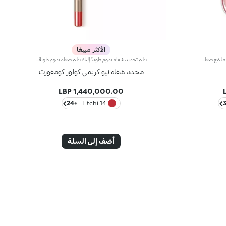
الأكثر مبيعًا
ملمّع شفاه منعّم لإطلالة ثلاثية الأبعاد.إليك ملمّع شفاه منعّم لتتألّقي بشفاه لامعة وممتلئة. يمتاز هذا المنتج بقوام سلس ينساب على الشفاه ويمنحها مظهراً ناعماً ومشرقاً. تحتوي التركيبة على خلاصة الحسيكة*.انغمسي في عملية تطبيق تناشد الحواس وتمنح الشفاه شعوراً رائعاً، حيث ينساب هذا المنتج بسلاسة على الشفاه ويثبت عليها بشكل فوري.يمتاز المنتج بعبوة عصرية ملفتة يعلوها غطاء معدني مزدان بشعار KK على الجانب. صُممت أداة التطبيق الناعمة لإبراز قوام المنتج وتحديد الشفاه بدقّة.يتوفّر ملمّع الشفاه بباقة من 30 لوناً رائعاً بلمسات متنوّعة بدءاً من تلك الشفافة وصولاً إلى الألوان الغنية بالأصباغ وتلك اللامعة واللؤلئية. كما تمتاز جميعها بقوام غير لاصق يدوم طويلاً.
قلم تحديد شفاه يدوم طويلاً.إليك قلم شفاه يدوم طويلاً بألوان غنية يُحدّد أطراف شفتيك بدقة،ويمتاز بتركيبة سلسة تنساب على البشرة وتتغلغل فيها بسلاسة. ويُعدّ هذا المنتج مقاوماً للسيلان والماء، كما يُعزّز ثبات أحمر الشفاه من دون تلطّخ.منتج مُختبر من قبل أطباء الجلد.لا يؤدّي إلى ظهور الرؤوس السوداء.
محدد شفاه نيو كريمي كولور كومفورت
1,440,000.00 LBP
+24
14 Litchi
أضف إلى السلة