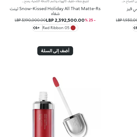
منتجاً بلون نقي يحدّد الشفاه ويبرز جمالها من الصباح حتى المساء. قلم مثالي بقوام ناعم وكريمي يمنحكِ خطوطاً جذّابة وابتسامة آسرة. مزايا المنتج: - يتميّز بقوام ناعم وكريمي بلمسة تناشد الحواس - يتمتّع بتركيبة مقاومة للماء تدوم حتّى 12 ساعة - يتميّز بطرف قابل للبرم مع مبراة مُدمجة به - يسهل حمله وتطبيقه - يخفّف احتمالية تلطّخ مكياج الشفاه من خلال تحديد الأطراف بدقّة - يمثّل الخطوة الأولى في ابتكار إطلالة شفاه نابضة بالحيوية، ويتماشى بسلاسة مع ملمّعات الشفاه وأقلام أحمر الشفاه من هذه المجموعة
تنتينغ شفاه خفيف كالهواء وناعم كالندفة الثلجية، يمنح نتائج طبيعية ساحرة. لبشرة شفاه حريرية مع لون رقيق وتأثير تركيز ناعم.ستحبينه لأنه:- قوام مغلف، جذاب وغير لزج يمنح شعوراً بالراحة على الشفاه- يدلّل الشفاه ويلتصق بسهولة، مكوّناً طبقة مخملية مرنة- قابل للبناء، من تغطية خفيفة إلى مكثفة- عبير الكراميل المملح الذي لا يُقاوَم - رأس مخملي لتطبيق دقيق وسهل
 فيز
Snow-Kissed Holiday All That Matte-Rs تينت
شفاه
2,392,500.00 LBP
3,190,000.00 LBP
- 25 %
1,930,000
+6
05 Red Ribbon
أضف إلى السلة