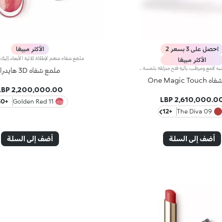
احصل على 3 بسعر 2
الأكثر مبيعًا
الأكثر مبيعًا
أحمر شفاه شبه لامع ومرطّب، بآلية فتح منزلقة بلمسة واحدة ترطيب* يدوم طويلاً، لون غني من التمريرة الأولى، ودقّة لا مثيل لها... كلّ ذلك بلمسة واحدة ساحرة. تألّقي بإطلالة شفاه آسرة مع أحمر شفاه بآلية فتح ثورية تُستخدم بيد واحدة، يمنحك شفاهاً مخمليّة وأنيقة تخطف الأنظار من اللحظة الأولى.مزايا المنتج:- يتميّز بقوام مناشد للحواس ينساب بسلاسة على الشفاه فيغمرها بألوان نقية ومشرقة- يترك الشفاه ناعمة، حريرية، ومرطّبة*.- مثالي لإطلالات الشفاه الكومبو الكلاسيكية أو الراقية جداً، كما أنّه سهل الفتح وسهل التطبيق فيسهل الوقوع في حبّه- يأتي بتصميم عملي على شكل إصبع يتيح تطبيقاً دقيقاً وعمليّاً
ملمع شفاه 3D هايدرا
One Magic Tou
2,200,000.00 LBP
2,610,000.00 LB
+30
11 Golden Red
+12
09 The Diva
أضف إلى السلة
أضف إلى السلة