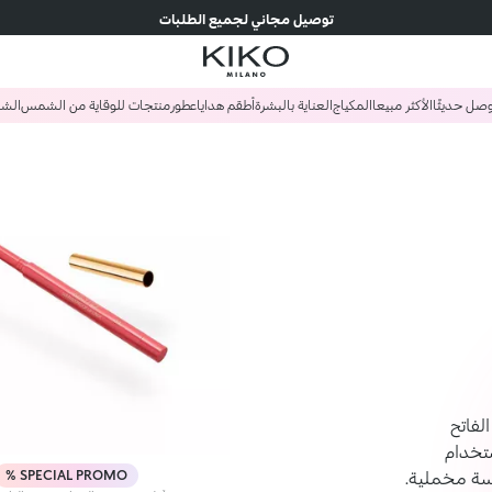
توصيل مجاني لجميع الطلبات
صل حديثًا
الأكثر مبيعا
المكياج
العناية بالبشرة
أطقم هدايا
عطور
منتجات للوقاية من الشمس
الش
لفاتح
ستخدام
SPECIAL PROMO %
ة مخملية.