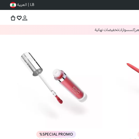
LB | العربية
عر
إكسسوارات
تخفيضات نهائية
SPECIAL PROMO%