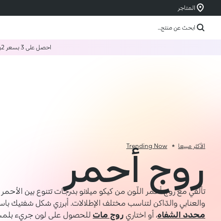
المتاجر
ابحث عن منتج...
احصل على 3 بسعر 2
و
الأكثر مبيعا
Trending Now
روج أحمر
تألّقي مع روج أحمر اللّون من كيكو ميلانو بدرجات تتنوع بين الأحمر ا
والعنابي والدّاكن لتناسب مختلف الإطلالات. أبرزي شكل شفتيك با
محدد الشفاه
، أو اختاري
روج مات
للحصول على لون جريء بلمس