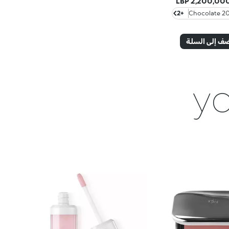
2,200,000.0
+2
201 Choc
ف إلى السلة
yo