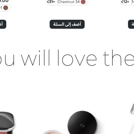
0 LBP
+31
34 Chestnut
+12
olate
ة
أضف إلى السلة
أض
u will love t