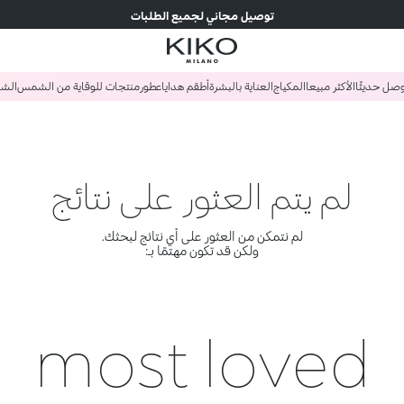
توصيل مجاني لجميع الطلبات
صل حديثًا
الأكثر مبيعا
المكياج
العناية بالبشرة
أطقم هدايا
عطور
منتجات للوقاية من الشمس
الش
لم يتم العثور على نتائج
لم نتمكن من العثور على أي نتائج لبحثك.
ولكن قد تكون مهتمًا بـ:
most loved