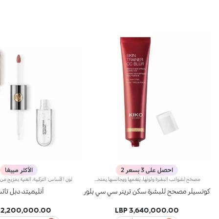
احصل على 3 بسعر 2
الأكثر مبيعًا
مصحّح لشوائب البشرة ولونها، ينعّمها ويجانسها.يمنحك مصحّح شوائب البشرة هذا لوناً متجانساً ونعومة شاملة، وينطوي على كريم CC لتصحيح لون البشرة، كما يتمتّع بقدرة استثنائية على تقليص الشوائب.علاوةً على ذلك، يحتضن برايمر Skin Trainer CC Blur مكوّنات مميّزة تعكس الضوء لتزيد البشرة إشراقاً وتوهّجاً.ويتمتّع بقوام مخملي ولون خفيف، يتوفّر في 4 ألوان ليلبّي احتياجات جميع أنواع البشرة.لا يؤدّي إلى ظهور الرؤوس السوداء.
كونسيلر مصحح للبشرة سكن ترينر سي سي بلور
أنليميتد دبل تا
2,200,000.00 LBP
3,640,000.00 LBP