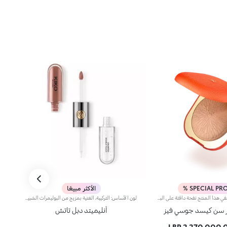
SPECIAL PRO
الأكثر مبيعًا
برونزر مخبوز كبير يضفي هذا المنتج نفحة دافئة على البشرة، ويحدّد الملامح، ليمنحكِ تأثيراً برونزياً مشرقاً يفيض أناقة. إنه البرونزر المخبوز الأيقوني بحجمه الكبير، لتتألّقي بإشراقة آسرة طوال الموسم. مزايا المنتج: - يتمتّع بقوام ناعم مريح وفائق الثبات - يأتي بإصدارين، أحدهما متعدد الألوان مع لمسة متقزّحة، والآخر بلون مونوكرومي مع تصميم منقوش أيقوني - يسهل دمجه ليمنحكِ تأثيراً برونزيّاً طبيعياً جذّاباً
لون الأساس: التركيبة، الغنية بمزيج من البوليمرات الشبيهة بالفيلم، تضمن أقصى درجات الراحة، الالتصاق الأمثل بالشفاه وتوزيع اللون بشكل متساوٍ. مقاوم للتلطخ، مع وقت جفاف سريع جداً.لمعان الشفاه: تركيبة العمل المرطبة تمنح الشفاه لمسة نهائية مشرقة ومتوهجة.تطبيق متساوٍ وسلس.تأتي العبوة مع تطبيقين مناسبين لملمسين مختلفين: تطبيق لون الأساس المخملي يضمن تغطية دقيقة عالية، بينما تطبيق لمعان الشفاه الليفي يضمن استخدام الكمية المناسبة من المنتج. التصميم عملي وأنيق وسهل التمييز بفضل شعار KK الموجود في منتصف المقبض المعدني.متوفر بعدة درجات ألوان عصرية جداً.
ر سن كيسد جوسي فيز
أنليميتد دبل تاتش
2,270,000.00 