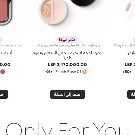
الأكثر مبيعًا
ملمّع شفاه منعّم لإطلالة ثلاثية الأبعاد.إليك ملمّع شفاه منعّم لتتألّقي بشفاه لامعة وممتلئة. يمتاز هذا المنتج بقوام سلس ينساب على الشفاه ويمنحها مظهراً ناعماً ومشرقاً. تحتوي التركيبة على خلاصة الحسيكة*.انغمسي في عملية تطبيق تناشد الحواس وتمنح الشفاه شعوراً رائعاً، حيث ينساب هذا المنتج بسلاسة على الشفاه ويثبت عليها بشكل فوري.يمتاز المنتج بعبوة عصرية ملفتة يعلوها غطاء معدني مزدان بشعار KK على الجانب. صُممت أداة التطبيق الناعمة لإبراز قوام المنتج وتحديد الشفاه بدقّة.يتوفّر ملمّع الشفاه بباقة من 30 لوناً رائعاً بلمسات متنوّعة بدءاً من تلك الشفافة وصولاً إلى الألوان الغنية بالأصباغ وتلك اللامعة واللؤلئية. كما تمتاز جميعها بقوام غير لاصق يدوم طويلاً.
بودرة للوجه تخفي اللمعان وتدوم طويلاً.تخفي بودرة الوجه اللمعان وتتمتّع بتأثير طويل الأمد يدوم حتّى 12 ساعة.مفعول المنتج:يجانس قوام البشرة ويمنحها مظهراً طبيعياً ولمسة غير لامعة تدوم طويلاًمزايا المنتج:- يتمتّع بتركيبة مبتكرة ويتوفّر في 6 ألوان طبيعيّة، كما يحتوي على جزيئات دائريّة غنيّة بالأصباغ، لإطلالة مكياج طبيعيّة غير لامعة تدوم طويلاً؛- يعزّز قوامه الخفيف البشرة؛- يسمح غطاؤه المزدان بمنخل باختيار الكميّة المطلوبة من المنتج من دون هدر أيّ منه.*اختبار سريري وأساسي دلالي. ظهر التأثير غير اللامع على 60% من المستهلكات بعد 12 ساعة من تطبيق المنتج.
بودرة للوجه انليميتد تخفي اللمعان وتدوم
أنليميت
طويلاً
00 LBP
2,470,000.00 LBP
+6
01 Peach Rose
+30
لة
أضف إلى السلة
أضف
Only For You