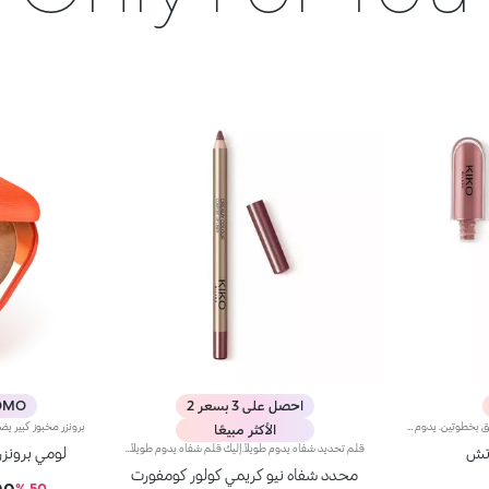
احصل على 3 بسعر 2
MO %
أحمر شفاه سائل بلمسة مشرقة يُطبّق بخطوتين. يدوم حتى 16 ساعة*. لون أساسي مقاوم للسيلان.أحمر شفاه سائل يدوم طويلاً ويجمع بين الألوان الأساسية وملمّع الشفاه في منتج واحد للمسة كثيفة ومشرقة. يبقى اللون ثابتاً على الشفاه لنتيجة تدوم حتى 16 ساعة*.اللون الأساسي: تركيبة معزّزة بمجموعة من البوليمرات التي تشكّل طبقةً تؤمّن الراحة القصوى والالتصاق المثالي واللون المتجانس. ويمتاز بتركيبة مقاومة للتلطّخ فيما يجفّ بسرعة عالية.ملمّع الشفاه: تركيبة بمفعول منعِّم تضفي لمسة مشرقة ومتوهّجة على الشفاه.يُطبّق بسلاسة وسهولة تامة.تأتي العبوة مع أداتَي تطبيق تتناسبان مع مختلف القوامات: تُستخدم أداة التطبيق المخملية لتطبيق اللون الأساسي وتضمن تغطية عالية الدقة، بينما تضمن أداة تطبيق ملمّع الشفاه المصنوعة من الألياف تطبيق الكمية المناسبة من المنتج. يمتاز المنتج بتصميم عملي وأنيق وفريد إذ يزدان بشعار KK المنقوش في منتصف القبضة المعدنية.ويتوفّر بألوان متعدّدة مواكبة لأحدث صيحات الموضة.*منتج مُختبر من قبل أطباء الجلد.
الأكثر مبيعًا
قلم تحديد شفاه يدوم طويلاً.إليك قلم شفاه يدوم طويلاً بألوان غنية يُحدّد أطراف شفتيك بدقة،ويمتاز بتركيبة سلسة تنساب على البشرة وتتغلغل فيها بسلاسة. ويُعدّ هذا المنتج مقاوماً للسيلان والماء، كما يُعزّز ثبات أحمر الشفاه من دون تلطّخ.منتج مُختبر من قبل أطباء الجلد.لا يؤدّي إلى ظهور الرؤوس السوداء.
اتش
لومي برونز
محدد شفاه نيو كريمي كولور كومفورت
LBP
- 50 %