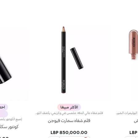
الأكثر مبيعًا
احصل 
لون الأساس: التركيبة، الغنية بمزيج من البوليمرات الشبيهة بالفيلم، تضمن أقصى درجات الراحة، الالتصاق الأمثل بالشفاه وتوزيع اللون بشكل متساوٍ. مقاوم للتلطخ، مع وقت جفاف سريع جداً.لمعان الشفاه: تركيبة العمل المرطبة تمنح الشفاه لمسة نهائية مشرقة ومتوهجة.تطبيق متساوٍ وسلس.تأتي العبوة مع تطبيقين مناسبين لملمسين مختلفين: تطبيق لون الأساس المخملي يضمن تغطية دقيقة عالية، بينما تطبيق لمعان الشفاه الليفي يضمن استخدام الكمية المناسبة من المنتج. التصميم عملي وأنيق وسهل التمييز بفضل شعار KK الموجود في منتصف المقبض المعدني.متوفر بعدة درجات ألوان عصرية جداً.
قلم شفاه عالي الدقة. ملمس غني وكريمي؛ يكشف اللون العميق فوراً. ينزلق المنتج بسهولة ونعومة.تركيبته تحسن ثبات أحمر الشفاه.متوفر في 36 لوناً جذاباً. تغطية كاملة.
تش
قلم شفاه سمارت فيوجن
كونتور سكل
850,000.00 LBP