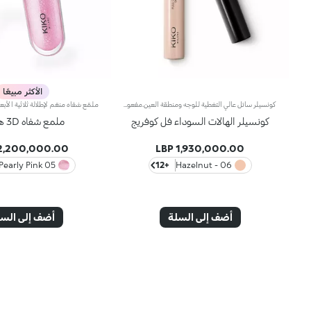
الأكثر مبيعًا
كونسيلر سائل عالي التغطية للوجه ومنطقة العين.مفعول المنتج:يُخفي الهالات السوداء والشوائب من الصباح وحتى المساء بلمسة طبيعية.مزايا المنتج:- يمتاز بقوام سائل ينساب بشكل جميل على البشرة ويوفّر لها شعوراً فوريّاً بالراحة؛- يدوم حتى 10 ساعات*؛- يُوفّر تغطية عالية ولكن يسهل دمجه؛- يسهل تطبيقه بفضل أداة التطبيق المخملية المرفقة به، حتّى أثناء التنقّل.
كونسيلر الهالات السوداء فل كوفريج
ملمع شفاه 3D هايدرا
2,200,000.00 LBP
1,930,000.00 LBP
05 Pearly Pink
+12
06 - Hazelnut
أضف إلى السلة
أضف إلى الس