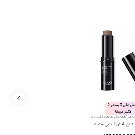
على 3 بسعر 2
الأكثر مبيعًا
إصبع الكونتور بلمسة غير لامعة. وقد تمّ تعزيز تركيبته بزيت الجوز الأفريقي وخلاصة الفستق الحلبي الملطّفة. يضمن قوامه الكريمي والناعم تغطية كبيرة وإمكانيّة دمج ممتازة؛ علاوة على ذلك، يتمتّع بملمس ناعم وتطبيق سهل وعالي الدقّة، ويتيح لك إمكانية تحديد ثنايا الوجه، عن طريق الاستفادة من مبدأ الأضواء والظلال. يمتاز المنتج بعبوة عصرية ملفتة مزوّدة بغطاء أسود برّاق يعلوه شعار KK. ويأتي على شكل إصبع عملي يسهّل عليك عملية تحديد ملامحك، لتتألّقي بإطلالة بسيطة واحترافية دقيقة في الوقت عينه. منتج مُختبر من قبل أطباء الجلد. لا يؤدّي إلى ظهور الرؤوس السوداء.
بتينغ تاتش كريمي ستيك