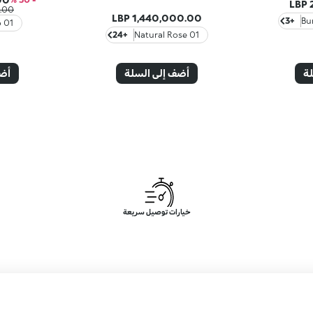
 LBP
1,440,000.00 LBP
+3
01 Macchiato
+24
01 Natural Rose
لة
أضف إلى السلة
أضف
خيارات توصيل سريعة