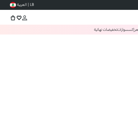
LB | العربية
عر
إكسسوارات
تخفيضات نهائية