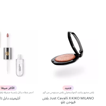
جديد
الأكثر مبيعًا
بلاش مخبوز يناشد الحواستخيّلي بلاش مستوحى من ألوان ساعة المغيب الدافئة في إيطاليا… بنعومة البودرة وسلاسة البلسم، يأتي في علبة مميّزة تزيّنها نقشة Just Cavalli الأيقونية المرقّطة، ليمنحك لمسة لونية دافئة تبرز ملامح الوجه وتعزّز إشراقه، ويتوفّر بتدرّجات مشرقة تضفي لمسة من الجرأة على إطلالتك.مواصفات المنتج:- يتمتّع بتركيبة غنيّة بحمض الهيالورونيك وزيت الجوجوبا والفيتامين إي- يتمتّع بقوام ناعم ينساب بسلاسة على البشرة فيمنحها شعوراً مريحاً- يوفّر تأثيراً لونياً مثالياً مع لمسة فائقة الإشراق بفضل تركيبته الغنية باللآلئ العاكسة للضوء- يعبق بعطر جوز الهند الفريد- يأتي بعبوة أنيقة يزيّنها نمط جلود الحيوانات المعروف من Just Cavalli، مع مرآة مدمجة لتزيّني إطلالتك بلمسة دافئة أثناء التنقل- يمكن إزالة المرآة عند نفاد المنتج، واستخدامها لوحدها كقطعة أكسسوار أنيقة يمكنك حملها معك أينما ذهبت
Just Cavalli X KIKO MILANO بلاش
أنليميتد دابل ت
فيوجن غلو