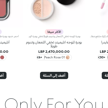
الأكثر مبيعًا
ملمّع شفاه منعّم لإطلالة ثلاثية الأبعاد.إليك ملمّع شفاه منعّم لتتألّقي بشفاه لامعة وممتلئة. يمتاز هذا المنتج بقوام سلس ينساب على الشفاه ويمنحها مظهراً ناعماً ومشرقاً. تحتوي التركيبة على خلاصة الحسيكة*.انغمسي في عملية تطبيق تناشد الحواس وتمنح الشفاه شعوراً رائعاً، حيث ينساب هذا المنتج بسلاسة على الشفاه ويثبت عليها بشكل فوري.يمتاز المنتج بعبوة عصرية ملفتة يعلوها غطاء معدني مزدان بشعار KK على الجانب. صُممت أداة التطبيق الناعمة لإبراز قوام المنتج وتحديد الشفاه بدقّة.يتوفّر ملمّع الشفاه بباقة من 30 لوناً رائعاً بلمسات متنوّعة بدءاً من تلك الشفافة وصولاً إلى الألوان الغنية بالأصباغ وتلك اللامعة واللؤلئية. كما تمتاز جميعها بقوام غير لاصق يدوم طويلاً.
بودرة للوجه تخفي اللمعان وتدوم طويلاً.تخفي بودرة الوجه اللمعان وتتمتّع بتأثير طويل الأمد يدوم حتّى 12 ساعة.مفعول المنتج:يجانس قوام البشرة ويمنحها مظهراً طبيعياً ولمسة غير لامعة تدوم طويلاًمزايا المنتج:- يتمتّع بتركيبة مبتكرة ويتوفّر في 6 ألوان طبيعيّة، كما يحتوي على جزيئات دائريّة غنيّة بالأصباغ، لإطلالة مكياج طبيعيّة غير لامعة تدوم طويلاً؛- يعزّز قوامه الخفيف البشرة؛- يسمح غطاؤه المزدان بمنخل باختيار الكميّة المطلوبة من المنتج من دون هدر أيّ منه.*اختبار سريري وأساسي دلالي. ظهر التأثير غير اللامع على 60% من المستهلكات بعد 12 ساعة من تطبيق المنتج.
بودرة للوجه انليميتد تخفي اللمعان وتدوم
أنليميت
طويلاً
00 LBP
2,470,000.00 LBP
+6
01 Peach Rose
+30
لة
أضف إلى السلة
أضف
Only For You