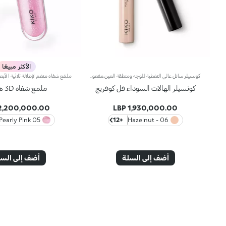
الأكثر مبيعًا
كونسيلر سائل عالي التغطية للوجه ومنطقة العين.مفعول المنتج:يُخفي الهالات السوداء والشوائب من الصباح وحتى المساء بلمسة طبيعية.مزايا المنتج:- يمتاز بقوام سائل ينساب بشكل جميل على البشرة ويوفّر لها شعوراً فوريّاً بالراحة؛- يدوم حتى 10 ساعات*؛- يُوفّر تغطية عالية ولكن يسهل دمجه؛- يسهل تطبيقه بفضل أداة التطبيق المخملية المرفقة به، حتّى أثناء التنقّل.
كونسيلر الهالات السوداء فل كوفريج
ملمع شفاه 3D هايدرا
2,200,000.00 LBP
1,930,000.00 LBP
05 Pearly Pink
+12
06 - Hazelnut
أضف إلى السلة
أضف إلى الس