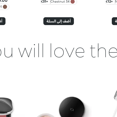
0 LBP
+31
34 Chestnut
+12
olate
ة
أضف إلى السلة
أض
u will love t