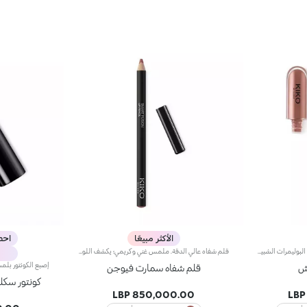
الأكثر مبيعًا
احصل 
لون الأساس: التركيبة، الغنية بمزيج من البوليمرات الشبيهة بالفيلم، تضمن أقصى درجات الراحة، الالتصاق الأمثل بالشفاه وتوزيع اللون بشكل متساوٍ. مقاوم للتلطخ، مع وقت جفاف سريع جداً.لمعان الشفاه: تركيبة العمل المرطبة تمنح الشفاه لمسة نهائية مشرقة ومتوهجة.تطبيق متساوٍ وسلس.تأتي العبوة مع تطبيقين مناسبين لملمسين مختلفين: تطبيق لون الأساس المخملي يضمن تغطية دقيقة عالية، بينما تطبيق لمعان الشفاه الليفي يضمن استخدام الكمية المناسبة من المنتج. التصميم عملي وأنيق وسهل التمييز بفضل شعار KK الموجود في منتصف المقبض المعدني.متوفر بعدة درجات ألوان عصرية جداً.
قلم شفاه عالي الدقة. ملمس غني وكريمي؛ يكشف اللون العميق فوراً. ينزلق المنتج بسهولة ونعومة.تركيبته تحسن ثبات أحمر الشفاه.متوفر في 36 لوناً جذاباً. تغطية كاملة.
تش
قلم شفاه سمارت فيوجن
كونتور سكل
850,000.00 LBP