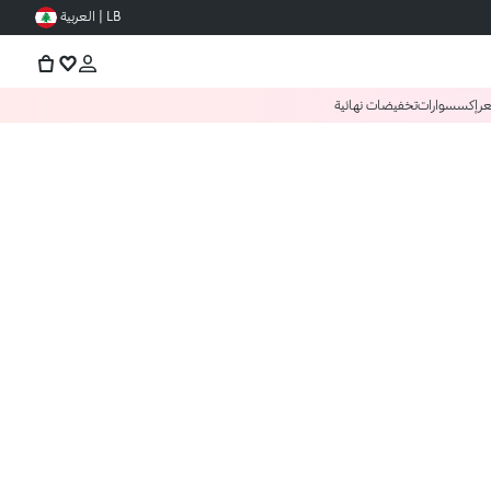
LB | العربية
عر
إكسسوارات
تخفيضات نهائية