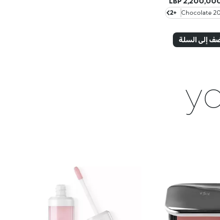
2,200,000.0
+2
201 Choc
ف إلى السلة
yo