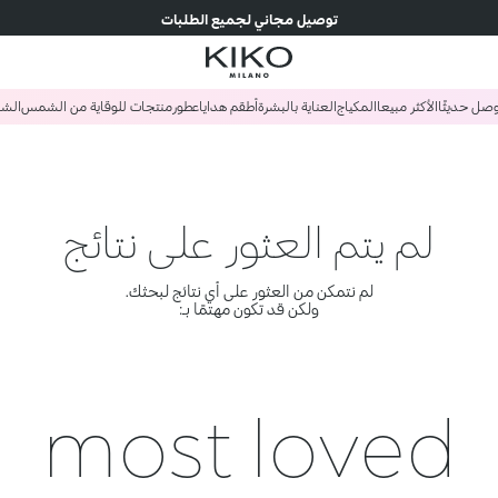
توصيل مجاني لجميع الطلبات
صل حديثًا
الأكثر مبيعا
المكياج
العناية بالبشرة
أطقم هدايا
عطور
منتجات للوقاية من الشمس
الش
لم يتم العثور على نتائج
لم نتمكن من العثور على أي نتائج لبحثك.
ولكن قد تكون مهتمًا بـ:
most loved