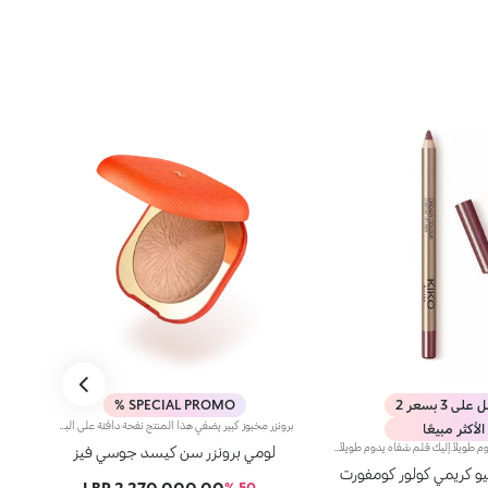
ى 3 بسعر 2
SPECIAL PROMO %
برونزر مخبوز كبير يضفي هذا المنتج نفحة دافئة على البشرة، ويحدّد الملامح، ليمنحكِ تأثيراً برونزياً مشرقاً يفيض أناقة. إنه البرونزر المخبوز الأيقوني بحجمه الكبير، لتتألّقي بإشراقة آسرة طوال الموسم. مزايا المنتج: - يتمتّع بقوام ناعم مريح وفائق الثبات - يأتي بإصدارين، أحدهما متعدد الألوان مع لمسة متقزّحة، والآخر بلون مونوكرومي مع تصميم منقوش أيقوني - يسهل دمجه ليمنحكِ تأثيراً برونزيّاً طبيعياً جذّاباً
الأكثر مبيعًا
قلم تحديد شفاه يدوم طويلاً.إليك قلم شفاه يدوم طويلاً بألوان غنية يُحدّد أطراف شفتيك بدقة،ويمتاز بتركيبة سلسة تنساب على البشرة وتتغلغل فيها بسلاسة. ويُعدّ هذا المنتج مقاوماً للسيلان والماء، كما يُعزّز ثبات أحمر الشفاه من دون تلطّخ.منتج مُختبر من قبل أطباء الجلد.لا يؤدّي إلى ظهور الرؤوس السوداء.
لومي برونزر سن كيسد جوسي فيز
و كريمي كولور كومفورت
2,270,000.00 LBP
- 50 %