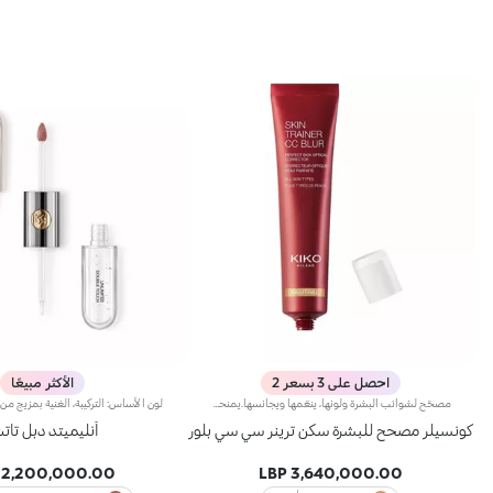
احصل على 3 بسعر 2
الأكثر مبيعًا
مصحّح لشوائب البشرة ولونها، ينعّمها ويجانسها.يمنحك مصحّح شوائب البشرة هذا لوناً متجانساً ونعومة شاملة، وينطوي على كريم CC لتصحيح لون البشرة، كما يتمتّع بقدرة استثنائية على تقليص الشوائب.علاوةً على ذلك، يحتضن برايمر Skin Trainer CC Blur مكوّنات مميّزة تعكس الضوء لتزيد البشرة إشراقاً وتوهّجاً.ويتمتّع بقوام مخملي ولون خفيف، يتوفّر في 4 ألوان ليلبّي احتياجات جميع أنواع البشرة.لا يؤدّي إلى ظهور الرؤوس السوداء.
كونسيلر مصحح للبشرة سكن ترينر سي سي بلور
أنليميتد دبل تا
2,200,000.00 LBP
3,640,000.00 LBP