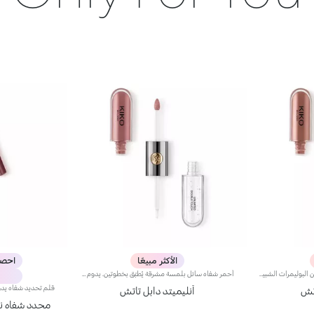
الأكثر مبيعًا
احصل عل
لون الأساس: التركيبة، الغنية بمزيج من البوليمرات الشبيهة بالفيلم، تضمن أقصى درجات الراحة، الالتصاق الأمثل بالشفاه وتوزيع اللون بشكل متساوٍ. مقاوم للتلطخ، مع وقت جفاف سريع جداً.لمعان الشفاه: تركيبة العمل المرطبة تمنح الشفاه لمسة نهائية مشرقة ومتوهجة.تطبيق متساوٍ وسلس.تأتي العبوة مع تطبيقين مناسبين لملمسين مختلفين: تطبيق لون الأساس المخملي يضمن تغطية دقيقة عالية، بينما تطبيق لمعان الشفاه الليفي يضمن استخدام الكمية المناسبة من المنتج. التصميم عملي وأنيق وسهل التمييز بفضل شعار KK الموجود في منتصف المقبض المعدني.متوفر بعدة درجات ألوان عصرية جداً.
أحمر شفاه سائل بلمسة مشرقة يُطبّق بخطوتين. يدوم حتى 16 ساعة*. لون أساسي مقاوم للسيلان.أحمر شفاه سائل يدوم طويلاً ويجمع بين الألوان الأساسية وملمّع الشفاه في منتج واحد للمسة كثيفة ومشرقة. يبقى اللون ثابتاً على الشفاه لنتيجة تدوم حتى 16 ساعة*.اللون الأساسي: تركيبة معزّزة بمجموعة من البوليمرات التي تشكّل طبقةً تؤمّن الراحة القصوى والالتصاق المثالي واللون المتجانس. ويمتاز بتركيبة مقاومة للتلطّخ فيما يجفّ بسرعة عالية.ملمّع الشفاه: تركيبة بمفعول منعِّم تضفي لمسة مشرقة ومتوهّجة على الشفاه.يُطبّق بسلاسة وسهولة تامة.تأتي العبوة مع أداتَي تطبيق تتناسبان مع مختلف القوامات: تُستخدم أداة التطبيق المخملية لتطبيق اللون الأساسي وتضمن تغطية عالية الدقة، بينما تضمن أداة تطبيق ملمّع الشفاه المصنوعة من الألياف تطبيق الكمية المناسبة من المنتج. يمتاز المنتج بتصميم عملي وأنيق وفريد إذ يزدان بشعار KK المنقوش في منتصف القبضة المعدنية.ويتوفّر بألوان متعدّدة مواكبة لأحدث صيحات الموضة.*منتج مُختبر من قبل أطباء الجلد.
اتش
أنليميتد دابل تاتش
محدد شفاه ني