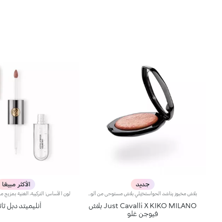
جديد
الأكثر مبيعًا
بلاش مخبوز يناشد الحواستخيّلي بلاش مستوحى من ألوان ساعة المغيب الدافئة في إيطاليا… بنعومة البودرة وسلاسة البلسم، يأتي في علبة مميّزة تزيّنها نقشة Just Cavalli الأيقونية المرقّطة، ليمنحك لمسة لونية دافئة تبرز ملامح الوجه وتعزّز إشراقه، ويتوفّر بتدرّجات مشرقة تضفي لمسة من الجرأة على إطلالتك.مواصفات المنتج:- يتمتّع بتركيبة غنيّة بحمض الهيالورونيك وزيت الجوجوبا والفيتامين إي- يتمتّع بقوام ناعم ينساب بسلاسة على البشرة فيمنحها شعوراً مريحاً- يوفّر تأثيراً لونياً مثالياً مع لمسة فائقة الإشراق بفضل تركيبته الغنية باللآلئ العاكسة للضوء- يعبق بعطر جوز الهند الفريد- يأتي بعبوة أنيقة يزيّنها نمط جلود الحيوانات المعروف من Just Cavalli، مع مرآة مدمجة لتزيّني إطلالتك بلمسة دافئة أثناء التنقل- يمكن إزالة المرآة عند نفاد المنتج، واستخدامها لوحدها كقطعة أكسسوار أنيقة يمكنك حملها معك أينما ذهبت
Just Cavalli X KIKO MILANO بلاش
أنليميتد دبل ت
فيوجن غلو