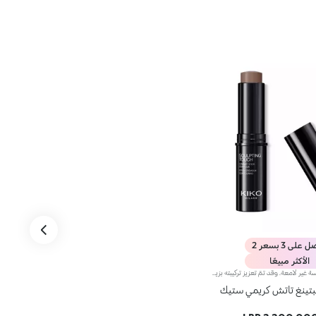
على 3 بسعر 2
الأكثر مبيعًا
إصبع الكونتور بلمسة غير لامعة. وقد تمّ تعزيز تركيبته بزيت الجوز الأفريقي وخلاصة الفستق الحلبي الملطّفة. يضمن قوامه الكريمي والناعم تغطية كبيرة وإمكانيّة دمج ممتازة؛ علاوة على ذلك، يتمتّع بملمس ناعم وتطبيق سهل وعالي الدقّة، ويتيح لك إمكانية تحديد ثنايا الوجه، عن طريق الاستفادة من مبدأ الأضواء والظلال. يمتاز المنتج بعبوة عصرية ملفتة مزوّدة بغطاء أسود برّاق يعلوه شعار KK. ويأتي على شكل إصبع عملي يسهّل عليك عملية تحديد ملامحك، لتتألّقي بإطلالة بسيطة واحترافية دقيقة في الوقت عينه. منتج مُختبر من قبل أطباء الجلد. لا يؤدّي إلى ظهور الرؤوس السوداء.
بتينغ تاتش كريمي ستيك