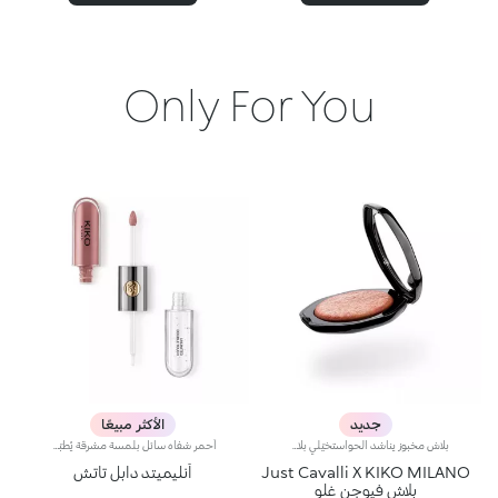
Only For You
جديد
الأكثر مبيعًا
بلاش مخبوز يناشد الحواستخيّلي بلاش مستوحى من ألوان ساعة المغيب الدافئة في إيطاليا… بنعومة البودرة وسلاسة البلسم، يأتي في علبة مميّزة تزيّنها نقشة Just Cavalli الأيقونية المرقّطة، ليمنحك لمسة لونية دافئة تبرز ملامح الوجه وتعزّز إشراقه، ويتوفّر بتدرّجات مشرقة تضفي لمسة من الجرأة على إطلالتك.مواصفات المنتج:- يتمتّع بتركيبة غنيّة بحمض الهيالورونيك وزيت الجوجوبا والفيتامين إي- يتمتّع بقوام ناعم ينساب بسلاسة على البشرة فيمنحها شعوراً مريحاً- يوفّر تأثيراً لونياً مثالياً مع لمسة فائقة الإشراق بفضل تركيبته الغنية باللآلئ العاكسة للضوء- يعبق بعطر جوز الهند الفريد- يأتي بعبوة أنيقة يزيّنها نمط جلود الحيوانات المعروف من Just Cavalli، مع مرآة مدمجة لتزيّني إطلالتك بلمسة دافئة أثناء التنقل- يمكن إزالة المرآة عند نفاد المنتج، واستخدامها لوحدها كقطعة أكسسوار أنيقة يمكنك حملها معك أينما ذهبت
أحمر شفاه سائل بلمسة مشرقة يُطبّق بخطوتين. يدوم حتى 16 ساعة*. لون أساسي مقاوم للسيلان.أحمر شفاه سائل يدوم طويلاً ويجمع بين الألوان الأساسية وملمّع الشفاه في منتج واحد للمسة كثيفة ومشرقة. يبقى اللون ثابتاً على الشفاه لنتيجة تدوم حتى 16 ساعة*.اللون الأساسي: تركيبة معزّزة بمجموعة من البوليمرات التي تشكّل طبقةً تؤمّن الراحة القصوى والالتصاق المثالي واللون المتجانس. ويمتاز بتركيبة مقاومة للتلطّخ فيما يجفّ بسرعة عالية.ملمّع الشفاه: تركيبة بمفعول منعِّم تضفي لمسة مشرقة ومتوهّجة على الشفاه.يُطبّق بسلاسة وسهولة تامة.تأتي العبوة مع أداتَي تطبيق تتناسبان مع مختلف القوامات: تُستخدم أداة التطبيق المخملية لتطبيق اللون الأساسي وتضمن تغطية عالية الدقة، بينما تضمن أداة تطبيق ملمّع الشفاه المصنوعة من الألياف تطبيق الكمية المناسبة من المنتج. يمتاز المنتج بتصميم عملي وأنيق وفريد إذ يزدان بشعار KK المنقوش في منتصف القبضة المعدنية.ويتوفّر بألوان متعدّدة مواكبة لأحدث صيحات الموضة.*منتج مُختبر من قبل أطباء الجلد.
Just Cavalli X KIKO MILANO
أنليميتد دابل تاتش
بلاش فيوجن غلو
محد