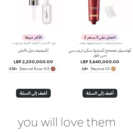
احصل على 3 بسعر 2
الأكثر مبيعًا
مصحّح لشوائب البشرة ولونها، ينعّمها ويجانسها.يمنحك مصحّح شوائب البشرة هذا لوناً متجانساً ونعومة شاملة، وينطوي على كريم CC لتصحيح لون البشرة، كما يتمتّع بقدرة استثنائية على تقليص الشوائب.علاوةً على ذلك، يحتضن برايمر Skin Trainer CC Blur مكوّنات مميّزة تعكس الضوء لتزيد البشرة إشراقاً وتوهّجاً.ويتمتّع بقوام مخملي ولون خفيف، يتوفّر في 4 ألوان ليلبّي احتياجات جميع أنواع البشرة.لا يؤدّي إلى ظهور الرؤوس السوداء.
لون الأساس: التركيبة، الغنية بمزيج من البوليمرات الشبيهة بالفيلم، تضمن أقصى درجات الراحة، الالتصاق الأمثل بالشفاه وتوزيع اللون بشكل متساوٍ. مقاوم للتلطخ، مع وقت جفاف سريع جداً.لمعان الشفاه: تركيبة العمل المرطبة تمنح الشفاه لمسة نهائية مشرقة ومتوهجة.تطبيق متساوٍ وسلس.تأتي العبوة مع تطبيقين مناسبين لملمسين مختلفين: تطبيق لون الأساس المخملي يضمن تغطية دقيقة عالية، بينما تطبيق لمعان الشفاه الليفي يضمن استخدام الكمية المناسبة من المنتج. التصميم عملي وأنيق وسهل التمييز بفضل شعار KK الموجود في منتصف المقبض المعدني.متوفر بعدة درجات ألوان عصرية جداً.
كونسيلر مصحح للبشرة سكن ترينر سي
أنليميتد دبل تاتش
سي بلور
2,200,000.00 LBP
3,640,000.00 LBP
+12
103 Natural Rose
+4
03 Neutral
أضف إلى السلة
أضف إلى السلة
you will love them