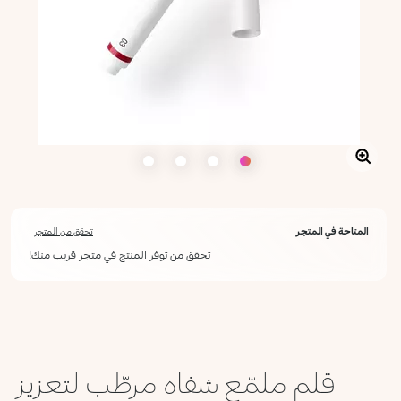
المتاحة في المتجر
تحقق من المتجر
تحقق من توفر المنتج في متجر قريب منك!
أعلمني عند توفره
يرجى إدخال عنوان بريدك الإلكتروني، وسنرسل لك رسالة عند توفر المنتج.
ليس الآن
عنوان البريد الإلكتروني *
قلم ملمّع شفاه مرطّب لتعزيز
أؤكد أنني قرأت سياسة الخصوصية وأوافق على إرسال بياناتي لتلقي الرسائل
الإعلانية.