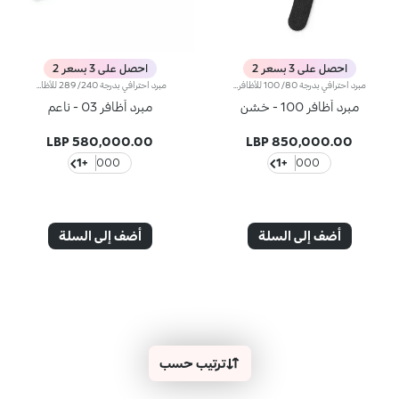
احصل على 3 بسعر 2
احصل على 3 بسعر 2
مبرد احترافي بدرجة 80/ 100 للأظافر الاصطناعيةيأتي أحد جانبَي المبرد بدرجة خشونة 80 (عالي الخشونة) والجانب الآخر بدرجة خشونة 100 (متوسّط الخشونة) لقصّ وبرد وتحديد شكل الأظافر الاصطناعية أو الأظافر الجِل أو الأظافر الأكريليك.يمتاز المبرد بتصميم مقوّس مصنوع من البلاستيك المرن لتوفير قدرة تحكّم عالية أثناء الاستخدام وتحديد شكل الظفر بكلّ سهولة.يمكن استخدامه عدّة مرّات ويدوم طويلاً.
مبرد احترافي بدرجة 240/ 289 للأظافر الطبيعيةيأتي أحد أطراف المبرد بدرجة خشونة 240 (متوسّط الخشونة) والطرف الآخر بدرجة خشونة 280 (قليل الخشونة) لقصّ وبرد وتحديد شكل الأظافر الطبيعية وحتى الرقيقة منها بلطف.صُنع مبرد Nail File 03 - Fine من الخشب، ويتمتّع بهيكل رفيع شبه صلب للاعتناء بالأظافر بطريقة فعّالة ولطيفة في الوقت نفسه. يسمح لك طرف المبرد المدوّر بالوصول إلى زوايا الأظافر الصعبة.يمكن استخدامه عدّة مرّات ويدوم طويلاً.
مبرد أظافر 100 - خشن
مبرد أظافر 03 - ناعم
580,000.00 LBP
850,000.00 LBP
+1
000
+1
000
أضف إلى السلة
أضف إلى السلة
ترتيب حسب