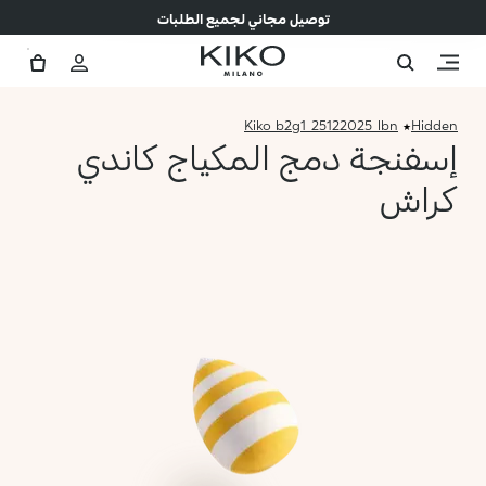
توصيل مجاني لجميع الطلبات
Kiko_b2g1_25122025_lbn
Hidden
إسفنجة دمج المكياج كاندي
كراش