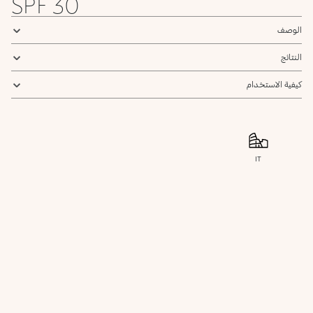
SPF 30
يرجى إشعاري
الوصف
النتائج
كيفية الاستخدام
IT